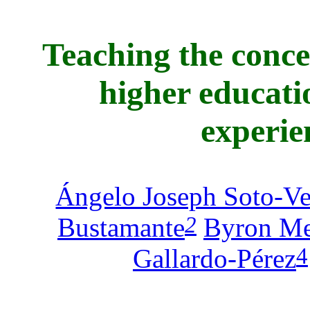
Teaching the conce
higher educati
experie
Ángelo Joseph Soto-Ve
2
Bustamante
Byron Me
4
Gallardo-Pérez