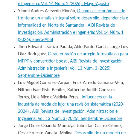
e Ingeniería: Vol. 14 Núm. 2 (2026): Mayo-Agosto
Yimmi Andrés Acevedo-Rincón,
Dinámicas económicas de
frontera: un análisis integral sobre desarrollo, dependencia e
informalidad en Norte de Santander
,
AiBi Revista de
Investigación, Administración e Ingeniería: Vol. 14 Núm. 1
(2026): Enero-Abril
Jhon Edward Lizarazo-Parada, Aldo Pardo-García, Jorge Luis
Diaz-Rodríguez,
Caracterización de arreglo fotovoltaico para
MPPT y convertidor boost
,
AiBi Revista de Investigación,
Administración e Ingeniería: Vol. 13 Núm. 3 (2025):
Septiembre-Diciembre
Luis Miguel Gonzales-Zarpán, Erick Alfredo Gamarra-Vera,
Nilthon Ivan Pisfil-Benites, Katherine Judith Gonzales-
Torres, Lidia Nicole Valdivia-Pérez ,
Influencers en la
industria de moda de lujo: una revisión sistemática (2020-
2024)
,
AiBi Revista de Investigación, Administración e
Ingeniería: Vol. 13 Núm. 3 (2025): Septiembre-Diciembre
Jorge Didier Obando-Montoya, Johnatan Castro-Gómez,
Cesar Ernesto Zapata- Molina,
Desarrollo de un modelo de