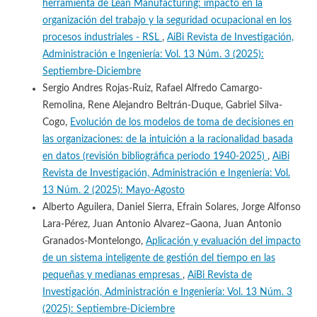
herramienta de Lean Manufacturing: impacto en la
organización del trabajo y la seguridad ocupacional en los
procesos industriales - RSL
,
AiBi Revista de Investigación,
Administración e Ingeniería: Vol. 13 Núm. 3 (2025):
Septiembre-Diciembre
Sergio Andres Rojas-Ruiz, Rafael Alfredo Camargo-
Remolina, Rene Alejandro Beltrán-Duque, Gabriel Silva-
Cogo,
Evolución de los modelos de toma de decisiones en
las organizaciones: de la intuición a la racionalidad basada
en datos (revisión bibliográfica periodo 1940-2025)
,
AiBi
Revista de Investigación, Administración e Ingeniería: Vol.
13 Núm. 2 (2025): Mayo-Agosto
Alberto Aguilera, Daniel Sierra, Efrain Solares, Jorge Alfonso
Lara-Pérez, Juan Antonio Alvarez–Gaona, Juan Antonio
Granados-Montelongo,
Aplicación y evaluación del impacto
de un sistema inteligente de gestión del tiempo en las
pequeñas y medianas empresas
,
AiBi Revista de
Investigación, Administración e Ingeniería: Vol. 13 Núm. 3
(2025): Septiembre-Diciembre