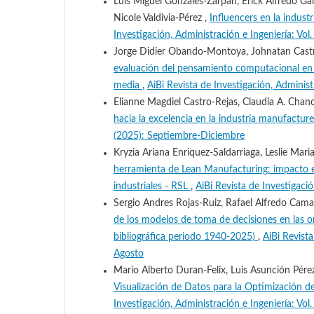
Luis Miguel Gonzales-Zarpán, Erick Alfredo Gama
Nicole Valdivia-Pérez ,
Influencers en la indust
Investigación, Administración e Ingeniería: V
Jorge Didier Obando-Montoya, Johnatan Cast
evaluación del pensamiento computacional en 
media
,
AiBi Revista de Investigación, Adminis
Elianne Magdiel Castro-Rejas, Claudia A. Cha
hacia la excelencia en la industria manufactur
(2025): Septiembre-Diciembre
Kryzia Ariana Enriquez-Saldarriaga, Leslie Ma
herramienta de Lean Manufacturing: impacto en
industriales - RSL
,
AiBi Revista de Investigaci
Sergio Andres Rojas-Ruiz, Rafael Alfredo Cam
de los modelos de toma de decisiones en las org
bibliográfica periodo 1940-2025)
,
AiBi Revist
Agosto
Mario Alberto Duran-Felix, Luis Asunción Pér
Visualización de Datos para la Optimización 
Investigación, Administración e Ingeniería: V