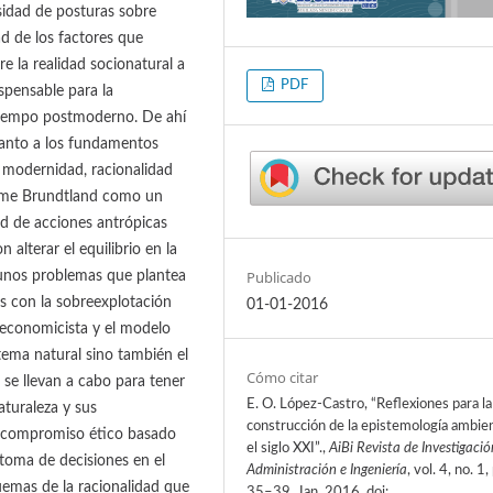
rsidad de posturas sobre
ad de los factores que
e la realidad socionatural a
PDF
ispensable para la
 tiempo postmoderno. De ahí
uanto a los fundamentos
, modernidad, racionalidad
forme Brundtland como un
ad de acciones antrópicas
alterar el equilibrio en la
Publicado
gunos problemas que plantea
os con la sobreexplotación
01-01-2016
, economicista y el modelo
tema natural sino también el
Cómo citar
s se llevan a cabo para tener
E. O. López-Castro, “Reflexiones para la
aturaleza y sus
construcción de la epistemología ambien
on compromiso ético basado
el siglo XXI”.,
AiBi Revista de Investigació
 toma de decisiones en el
Administración e Ingeniería
, vol. 4, no. 1,
uemas de la racionalidad que
35–39, Jan. 2016, doi: