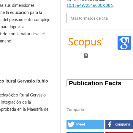
as sus dimensiones.
10.15649/2346030X.386
.
ene la educación para la
Más formatos de cita
dio del pensamiento complejo
para lograr la
do con la naturaleza, el
humano.
0
co Rural Gervasio Rubio
Pedagógico Rural Gervasio
Integración de la
Compartir
Aprobada en la Maestría de
tweet
compartir