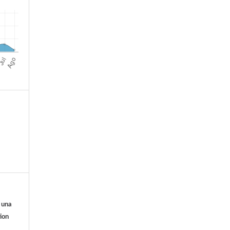
o una
ion