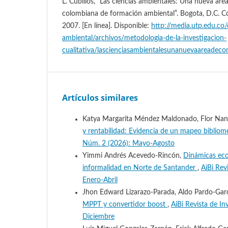
L. Cubillos, “Las ciencias ambientales: Una nueva ár
colombiana de formación ambiental”. Bogota, D.C. Co
2007. [En línea]. Disponible:
http://media.utp.edu.co/
ambiental/archivos/metodologia-de-la-investigacion-
cualitativa/lascienciasambientalesunanuevaareadeco
Artículos similares
Katya Margarita Méndez Maldonado, Flor Nanc
y rentabilidad: Evidencia de un mapeo bibliom
Núm. 2 (2026): Mayo-Agosto
Yimmi Andrés Acevedo-Rincón,
Dinámicas econ
informalidad en Norte de Santander
,
AiBi Rev
Enero-Abril
Jhon Edward Lizarazo-Parada, Aldo Pardo-Garc
MPPT y convertidor boost
,
AiBi Revista de In
Diciembre