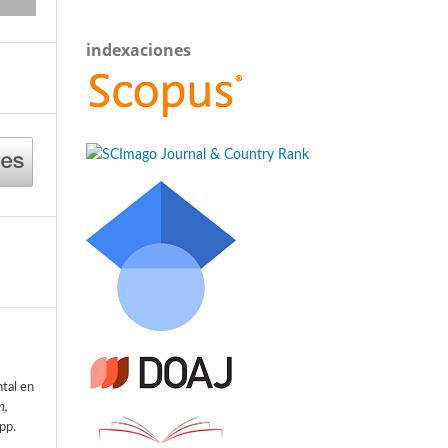
indexaciones
tal en
n,
 pp.