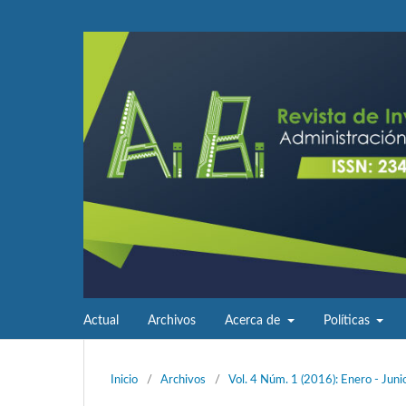
Actual
Archivos
Acerca de
Políticas
Inicio
/
Archivos
/
Vol. 4 Núm. 1 (2016): Enero - Juni