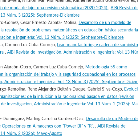
rra-Vera, Nilthon Ivan Pisfil-Benites, Katherine Judith Gonzales-Torres, 
ria de moda de lujo: una revisión sistemática (2020-2024)
,
AiBi Revista d
ol. 13 Núm. 3 (2025): Septiembre-Diciembre
ro-Gómez, Cesar Ernesto Zapata- Molina,
Desarrollo de un modelo de
la resolución de problemas matemáticos en educación básica secundaria
tración e Ingeniería: Vol. 13 Núm. 3 (2025): Septiembre-Diciembre
nca, Carmen Luz Cuba-Cornejo,
Lean manufacturing y cadena de suministr
era
,
AiBi Revista de Investigación, Administración e Ingeniería: Vol. 13 Nú
rian Alarcón-Otero, Carmen Luz Cuba-Cornejo,
Metodología 5S como
 la organización del trabajo y la seguridad ocupacional en los procesos
ón, Administración e Ingeniería: Vol. 13 Núm. 3 (2025): Septiembre-Dicie
argo-Remolina, Rene Alejandro Beltrán-Duque, Gabriel Silva-Cogo,
Evoluc
anizaciones: de la intuición a la racionalidad basada en datos (revisión
a de Investigación, Administración e Ingeniería: Vol. 13 Núm. 2 (2025): M
ez-Domínguez, Marling Carolina Cordero-Díaz,
Desarrollo de un Modelo d
de Operaciones en Almacenes con “Power BI” y “R”.
,
AiBi Revista de
ol. 14 Núm. 2 (2026): Mayo-Agosto