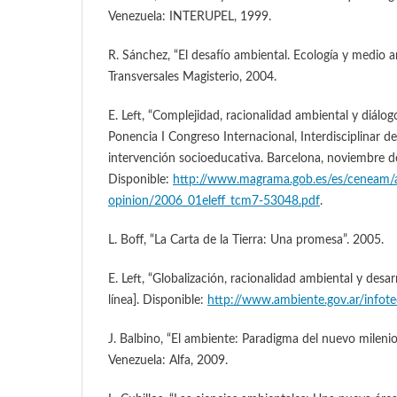
Venezuela: INTERUPEL, 1999.
R. Sánchez, “El desafío ambiental. Ecología y medio a
Transversales Magisterio, 2004.
E. Left, “Complejidad, racionalidad ambiental y diálog
Ponencia I Congreso Internacional, Interdisciplinar d
intervención socioeducativa. Barcelona, noviembre de
Disponible:
http://www.magrama.gob.es/es/ceneam/a
opinion/2006_01eleff_tcm7-53048.pdf
.
L. Boff, “La Carta de la Tierra: Una promesa”. 2005.
E. Left, “Globalización, racionalidad ambiental y desarr
línea]. Disponible:
http://www.ambiente.gov.ar/infote
J. Balbino, “El ambiente: Paradigma del nuevo milenio”
Venezuela: Alfa, 2009.