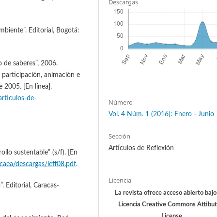
Descargas
mbiente”. Editorial, Bogotá:
o de saberes”, 2006.
e participación, animación e
 2005. [En línea].
rticulos-de-
Número
Vol. 4 Núm. 1 (2016): Enero - Junio
Sección
Artículos de Reflexión
ollo sustentable” (s/f). [En
caea/descargas/leff08.pdf
.
Licencia
. Editorial, Caracas-
La revista ofrece acceso abierto baj
Licencia Creative Commons Attibut
License