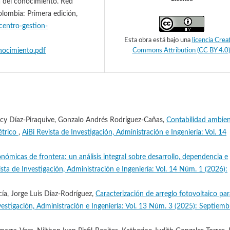
ea del conocimiento. Red
lombia: Primera edición,
centro-gestion-
Esta obra está bajo una
licencia Crea
nocimiento.pdf
Commons Attribution (CC BY 4.0)
y Díaz-Piraquive, Gonzalo Andrés Rodríguez-Cañas,
Contabilidad ambien
étrico
,
AiBi Revista de Investigación, Administración e Ingeniería: Vol. 14
ómicas de frontera: un análisis integral sobre desarrollo, dependencia e
ista de Investigación, Administración e Ingeniería: Vol. 14 Núm. 1 (2026):
ía, Jorge Luis Diaz-Rodríguez,
Caracterización de arreglo fotovoltaico par
vestigación, Administración e Ingeniería: Vol. 13 Núm. 3 (2025): Septiemb