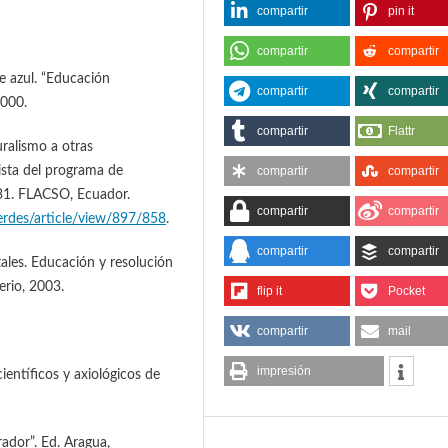
compartir
pin it
compartir
compartir
e azul. “Educación
compartir
compartir
2000.
compartir
Flattr
uralismo a otras
vista del programa de
compartir
compartir
-31. FLACSO, Ecuador.
compartir
compartir
verdes/article/view/897/858
.
compartir
compartir
ales. Educación y resolución
erio, 2003.
flip it
Pocket
compartir
mail
impresión
ientíficos y axiológicos de
ador”. Ed. Aragua,