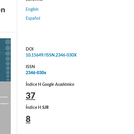
en
English
Español
DOI
10.15649/ISSN.2346-030X
ISSN
2346-030x
Índice H
Google Académico
37
Índice H
SJR
8