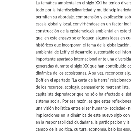
La temática ambiental en el siglo XXI ha tenido dive
todo por la interdisciplinariedad y multidisciplinaried
permiten su abordaje, comprensión y explicación sobr
escala global y local, convirtiéndose en un factor ind
construcción de la epistemología ambiental en este
que, en este ensayo se enfoquen algunas ideas en c
históricos que incorporan el tema de la globalización
ambiental de Leff y el desarrollo sustentable del in
importante apartado internacional ante una diversid
generadas durante el siglo XX que han contribuido con 
dinámica de los ecosistemas. A su vez, reconocer al
Boff en el apartado “La carta de la tierra” relacionad
de los recursos, ecología, pensamiento mercantilista
capitalista depredador que no sólo ha afectado el sis
sistema social. Por esa razón, es que estas reflexione
una visión holística entre el ser humano- sociedad- n
implicaciones en la dinámica de este nuevo siglo c
en la responsabilidad ciudadana, la participación y la
campo de la política, cultura, economía, bajo los esq