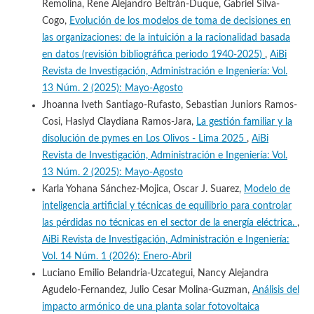
Remolina, Rene Alejandro Beltrán-Duque, Gabriel Silva-
Cogo,
Evolución de los modelos de toma de decisiones en
las organizaciones: de la intuición a la racionalidad basada
en datos (revisión bibliográfica periodo 1940-2025)
,
AiBi
Revista de Investigación, Administración e Ingeniería: Vol.
13 Núm. 2 (2025): Mayo-Agosto
Jhoanna Iveth Santiago-Rufasto, Sebastian Juniors Ramos-
Cosi, Haslyd Claydiana Ramos-Jara,
La gestión familiar y la
disolución de pymes en Los Olivos - Lima 2025
,
AiBi
Revista de Investigación, Administración e Ingeniería: Vol.
13 Núm. 2 (2025): Mayo-Agosto
Karla Yohana Sánchez-Mojica, Oscar J. Suarez,
Modelo de
inteligencia artificial y técnicas de equilibrio para controlar
las pérdidas no técnicas en el sector de la energía eléctrica.
,
AiBi Revista de Investigación, Administración e Ingeniería:
Vol. 14 Núm. 1 (2026): Enero-Abril
Luciano Emilio Belandria-Uzcategui, Nancy Alejandra
Agudelo-Fernandez, Julio Cesar Molina-Guzman,
Análisis del
impacto armónico de una planta solar fotovoltaica