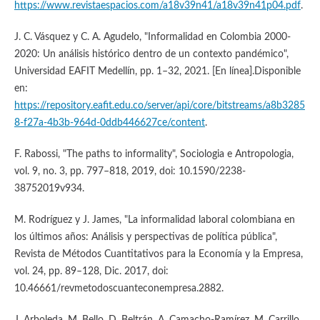
https://www.revistaespacios.com/a18v39n41/a18v39n41p04.pdf
.
J. C. Vásquez y C. A. Agudelo, "Informalidad en Colombia 2000-
2020: Un análisis histórico dentro de un contexto pandémico",
Universidad EAFIT Medellín, pp. 1–32, 2021. [En línea].Disponible
en:
https://repository.eafit.edu.co/server/api/core/bitstreams/a8b3285
8-f27a-4b3b-964d-0ddb446627ce/content
.
F. Rabossi, "The paths to informality", Sociologia e Antropologia,
vol. 9, no. 3, pp. 797–818, 2019, doi: 10.1590/2238-
38752019v934.
M. Rodríguez y J. James, "La informalidad laboral colombiana en
los últimos años: Análisis y perspectivas de política pública",
Revista de Métodos Cuantitativos para la Economía y la Empresa,
vol. 24, pp. 89–128, Dic. 2017, doi:
10.46661/revmetodoscuanteconempresa.2882.
J. Arboleda, M. Bello, D. Beltrán, A. Camacho-Ramírez, M. Carrillo,