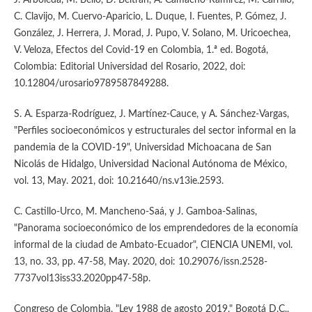
C. Clavijo, M. Cuervo-Aparicio, L. Duque, I. Fuentes, P. Gómez, J.
González, J. Herrera, J. Morad, J. Pupo, V. Solano, M. Uricoechea,
V. Veloza, Efectos del Covid-19 en Colombia, 1.ª ed. Bogotá,
Colombia: Editorial Universidad del Rosario, 2022, doi:
10.12804/urosario9789587849288.
S. A. Esparza-Rodríguez, J. Martínez-Cauce, y A. Sánchez-Vargas,
"Perfiles socioeconómicos y estructurales del sector informal en la
pandemia de la COVID-19", Universidad Michoacana de San
Nicolás de Hidalgo, Universidad Nacional Autónoma de México,
vol. 13, May. 2021, doi: 10.21640/ns.v13ie.2593.
C. Castillo-Urco, M. Mancheno-Saá, y J. Gamboa-Salinas,
"Panorama socioeconómico de los emprendedores de la economía
informal de la ciudad de Ambato-Ecuador", CIENCIA UNEMI, vol.
13, no. 33, pp. 47-58, May. 2020, doi: 10.29076/issn.2528-
7737vol13iss33.2020pp47-58p.
Congreso de Colombia, "Ley 1988 de agosto 2019," Bogotá D.C.,