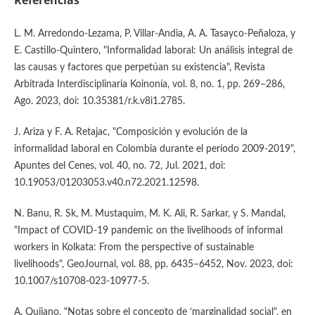
Referencias
L. M. Arredondo-Lezama, P. Villar-Andia, A. A. Tasayco-Peñaloza, y
E. Castillo-Quintero, "Informalidad laboral: Un análisis integral de
las causas y factores que perpetúan su existencia", Revista
Arbitrada Interdisciplinaria Koinonía, vol. 8, no. 1, pp. 269–286,
Ago. 2023, doi: 10.35381/r.k.v8i1.2785.
J. Ariza y F. A. Retajac, "Composición y evolución de la
informalidad laboral en Colombia durante el período 2009-2019",
Apuntes del Cenes, vol. 40, no. 72, Jul. 2021, doi:
10.19053/01203053.v40.n72.2021.12598.
N. Banu, R. Sk, M. Mustaquim, M. K. Ali, R. Sarkar, y S. Mandal,
"Impact of COVID-19 pandemic on the livelihoods of informal
workers in Kolkata: From the perspective of sustainable
livelihoods", GeoJournal, vol. 88, pp. 6435–6452, Nov. 2023, doi:
10.1007/s10708-023-10977-5.
A. Quijano, "Notas sobre el concepto de ‘marginalidad social", en