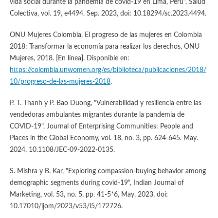
vida social durante la pandemia de covid-19 en Lima, Perú", Salud
Colectiva, vol. 19, e4494. Sep. 2023, doi: 10.18294/sc.2023.4494.
ONU Mujeres Colombia, El progreso de las mujeres en Colombia
2018: Transformar la economía para realizar los derechos, ONU
Mujeres, 2018. [En línea]. Disponible en:
https://colombia.unwomen.org/es/biblioteca/publicaciones/2018/
10/progreso-de-las-mujeres-2018
.
P. T. Thanh y P. Bao Duong, "Vulnerabilidad y resiliencia entre las
vendedoras ambulantes migrantes durante la pandemia de
COVID-19", Journal of Enterprising Communities: People and
Places in the Global Economy, vol. 18, no. 3, pp. 624-645. May.
2024, 10.1108/JEC-09-2022-0135.
S. Mishra y B. Kar, "Exploring compassion-buying behavior among
demographic segments during covid-19", Indian Journal of
Marketing, vol. 53, no. 5, pp. 41-5*6, May. 2023, doi:
10.17010/ijom/2023/v53/i5/172726.