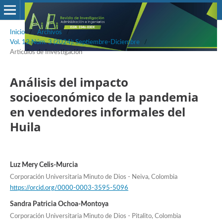
Inicio
/
Archivos
/
Vol. 12 Núm. 3 (2024): Septiembre-Diciembre
/
Artículos de Investigación
Análisis del impacto
socioeconómico de la pandemia
en vendedores informales del
Huila
Luz Mery Celis-Murcia
Corporación Universitaria Minuto de Dios - Neiva, Colombia
https://orcid.org/0000-0003-3595-5096
Sandra Patricia Ochoa-Montoya
Corporación Universitaria Minuto de Dios - Pitalito, Colombia