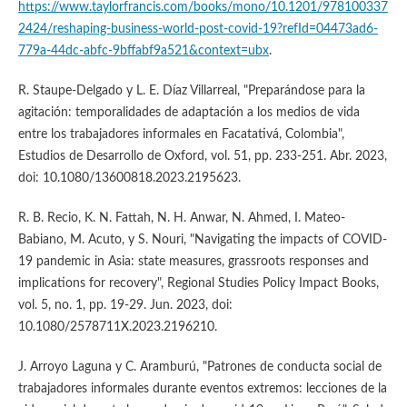
https://www.taylorfrancis.com/books/mono/10.1201/978100337
2424/reshaping-business-world-post-covid-19?refId=04473ad6-
779a-44dc-abfc-9bffabf9a521&context=ubx
.
R. Staupe-Delgado y L. E. Díaz Villarreal, "Preparándose para la
agitación: temporalidades de adaptación a los medios de vida
entre los trabajadores informales en Facatativá, Colombia",
Estudios de Desarrollo de Oxford, vol. 51, pp. 233-251. Abr. 2023,
doi: 10.1080/13600818.2023.2195623.
R. B. Recio, K. N. Fattah, N. H. Anwar, N. Ahmed, I. Mateo-
Babiano, M. Acuto, y S. Nouri, "Navigating the impacts of COVID-
19 pandemic in Asia: state measures, grassroots responses and
implications for recovery", Regional Studies Policy Impact Books,
vol. 5, no. 1, pp. 19-29. Jun. 2023, doi:
10.1080/2578711X.2023.2196210.
J. Arroyo Laguna y C. Aramburú, "Patrones de conducta social de
trabajadores informales durante eventos extremos: lecciones de la