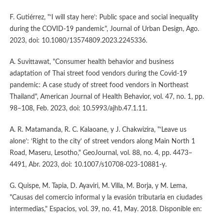
F. Gutiérrez, "‘I will stay here’: Public space and social inequality
during the COVID-19 pandemic", Journal of Urban Design, Ago.
2023, doi: 10.1080/13574809.2023.2245336.
A. Suvittawat, "Consumer health behavior and business
adaptation of Thai street food vendors during the Covid-19
pandemic: A case study of street food vendors in Northeast
Thailand", American Journal of Health Behavior, vol. 47, no. 1, pp.
98–108, Feb. 2023, doi: 10.5993/ajhb.47.1.11.
A. R. Matamanda, R. C. Kalaoane, y J. Chakwizira, "‘Leave us
alone’: ‘Right to the city’ of street vendors along Main North 1
Road, Maseru, Lesotho," GeoJournal, vol. 88, no. 4, pp. 4473–
4491, Abr. 2023, doi: 10.1007/s10708-023-10881-y.
G. Quispe, M. Tapia, D. Ayaviri, M. Villa, M. Borja, y M. Lema,
"Causas del comercio informal y la evasión tributaria en ciudades
intermedias," Espacios, vol. 39, no. 41, May. 2018. Disponible en: