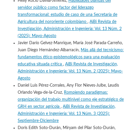
Helly Rocio Dávila-Jimenez,
Habilidades blandas del
servidor público como factor del liderazgo
transformacional: estudio de caso de una Secretaría de
Agricultura del nororiente colombiano
,
AiBi Revista de
Investigación, Administración e Ingeniería: Vol. 13 Núm. 2
(2025): Mayo-Agosto
Javier Darío Gelvez-Manrique, María José Parada-Carreño,
Juan Diego Hernández-Albarracín,
Más allá del tecnicismo:
fundamentos ético-epistemológicos para una evaluación
educativa situada crítica
,
AiBi Revista de Investigación,
Administración e Ingeniería: Vol. 13 Núm. 2 (2025): Mayo-
Agosto
Daniel Luis Pérez-Corrales, Any Flor Nieves-Julbe, Leudis
Orlando Vega-de-la-Cruz,
Rompiendo paradigmas:
organización del trabajo multinivel como eje estratégico de
GRH en sector agrícola
,
AiBi Revista de Investigación,
Administración e Ingeniería: Vol. 13 Núm. 3 (2025):
Septiembre-Diciembre
Doris Edith Soto-Durán, Miryam del Pilar Soto-Durán,