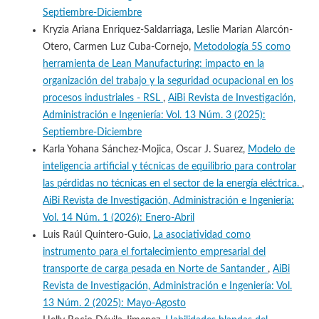
Septiembre-Diciembre
Kryzia Ariana Enriquez-Saldarriaga, Leslie Marian Alarcón-
Otero, Carmen Luz Cuba-Cornejo,
Metodología 5S como
herramienta de Lean Manufacturing: impacto en la
organización del trabajo y la seguridad ocupacional en los
procesos industriales - RSL
,
AiBi Revista de Investigación,
Administración e Ingeniería: Vol. 13 Núm. 3 (2025):
Septiembre-Diciembre
Karla Yohana Sánchez-Mojica, Oscar J. Suarez,
Modelo de
inteligencia artificial y técnicas de equilibrio para controlar
las pérdidas no técnicas en el sector de la energía eléctrica.
,
AiBi Revista de Investigación, Administración e Ingeniería:
Vol. 14 Núm. 1 (2026): Enero-Abril
Luis Raúl Quintero-Guio,
La asociatividad como
instrumento para el fortalecimiento empresarial del
transporte de carga pesada en Norte de Santander
,
AiBi
Revista de Investigación, Administración e Ingeniería: Vol.
13 Núm. 2 (2025): Mayo-Agosto