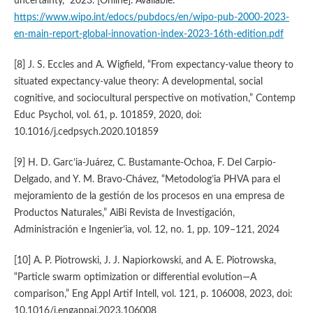
uncertainty,” 2023. [Online]. Available:
https://www.wipo.int/edocs/pubdocs/en/wipo-pub-2000-2023-
en-main-report-global-innovation-index-2023-16th-edition.pdf
[8] J. S. Eccles and A. Wigfield, “From expectancy-value theory to
situated expectancy-value theory: A developmental, social
cognitive, and sociocultural perspective on motivation,” Contemp
Educ Psychol, vol. 61, p. 101859, 2020, doi:
10.1016/j.cedpsych.2020.101859
[9] H. D. Garc’ia-Juárez, C. Bustamante-Ochoa, F. Del Carpio-
Delgado, and Y. M. Bravo-Chávez, “Metodolog’ia PHVA para el
mejoramiento de la gestión de los procesos en una empresa de
Productos Naturales,” AiBi Revista de Investigación,
Administración e Ingenier’ia, vol. 12, no. 1, pp. 109–121, 2024
[10] A. P. Piotrowski, J. J. Napiorkowski, and A. E. Piotrowska,
“Particle swarm optimization or differential evolution—A
comparison,” Eng Appl Artif Intell, vol. 121, p. 106008, 2023, doi:
10.1016/j.engappai.2023.106008