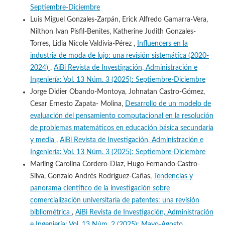
Septiembre-Diciembre
Luis Miguel Gonzales-Zarpán, Erick Alfredo Gamarra-Vera,
Nilthon Ivan Pisfil-Benites, Katherine Judith Gonzales-
Torres, Lidia Nicole Valdivia-Pérez ,
Influencers en la
industria de moda de lujo: una revisión sistemática (2020-
2024)
,
AiBi Revista de Investigación, Administración e
Ingeniería: Vol. 13 Núm. 3 (2025): Septiembre-Diciembre
Jorge Didier Obando-Montoya, Johnatan Castro-Gómez,
Cesar Ernesto Zapata- Molina,
Desarrollo de un modelo de
evaluación del pensamiento computacional en la resolución
de problemas matemáticos en educación básica secundaria
y media
,
AiBi Revista de Investigación, Administración e
Ingeniería: Vol. 13 Núm. 3 (2025): Septiembre-Diciembre
Marling Carolina Cordero-Díaz, Hugo Fernando Castro-
Silva, Gonzalo Andrés Rodríguez-Cañas,
Tendencias y
panorama científico de la investigación sobre
comercialización universitaria de patentes: una revisión
bibliométrica
,
AiBi Revista de Investigación, Administración
e Ingeniería: Vol. 13 Núm. 2 (2025): Mayo-Agosto