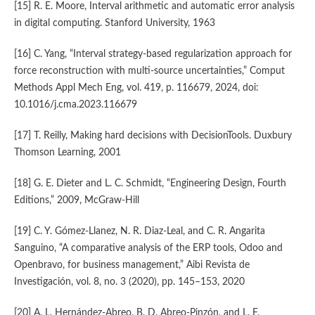
[15] R. E. Moore, Interval arithmetic and automatic error analysis
in digital computing. Stanford University, 1963
[16] C. Yang, “Interval strategy-based regularization approach for
force reconstruction with multi-source uncertainties,” Comput
Methods Appl Mech Eng, vol. 419, p. 116679, 2024, doi:
10.1016/j.cma.2023.116679
[17] T. Reilly, Making hard decisions with DecisionTools. Duxbury
Thomson Learning, 2001
[18] G. E. Dieter and L. C. Schmidt, “Engineering Design, Fourth
Editions,” 2009, McGraw-Hill
[19] C. Y. Gómez-Llanez, N. R. Diaz-Leal, and C. R. Angarita
Sanguino, “A comparative analysis of the ERP tools, Odoo and
Openbravo, for business management,” Aibi Revista de
Investigación, vol. 8, no. 3 (2020), pp. 145–153, 2020
[20] A. L. Hernández-Abreo, B. D. Abreo-Pinzón, and L. F.