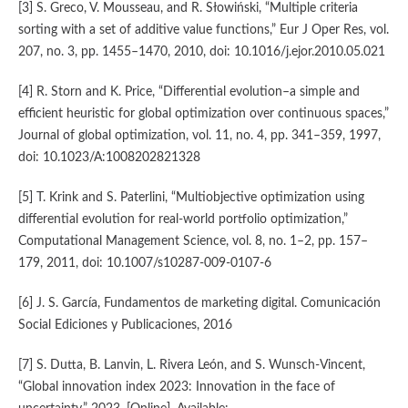
[3] S. Greco, V. Mousseau, and R. Słowiński, “Multiple criteria
sorting with a set of additive value functions,” Eur J Oper Res, vol.
207, no. 3, pp. 1455–1470, 2010, doi: 10.1016/j.ejor.2010.05.021
[4] R. Storn and K. Price, “Differential evolution–a simple and
efficient heuristic for global optimization over continuous spaces,”
Journal of global optimization, vol. 11, no. 4, pp. 341–359, 1997,
doi: 10.1023/A:1008202821328
[5] T. Krink and S. Paterlini, “Multiobjective optimization using
differential evolution for real-world portfolio optimization,”
Computational Management Science, vol. 8, no. 1–2, pp. 157–
179, 2011, doi: 10.1007/s10287-009-0107-6
[6] J. S. García, Fundamentos de marketing digital. Comunicación
Social Ediciones y Publicaciones, 2016
[7] S. Dutta, B. Lanvin, L. Rivera León, and S. Wunsch-Vincent,
“Global innovation index 2023: Innovation in the face of