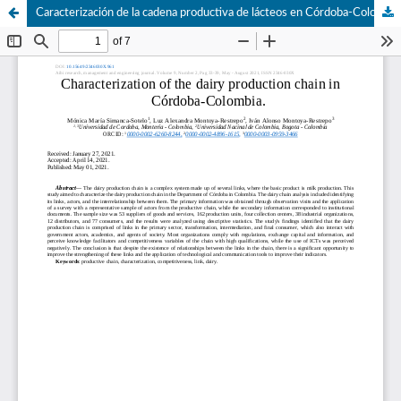
Caracterización de la cadena productiva de lácteos en Córdoba-Colombia