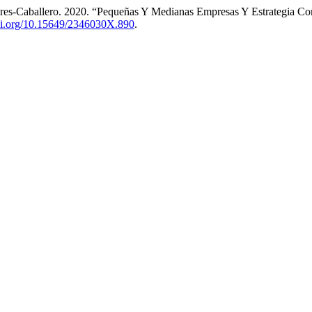
áceres-Caballero. 2020. “Pequeñas Y Medianas Empresas Y Estrateg
doi.org/10.15649/2346030X.890
.