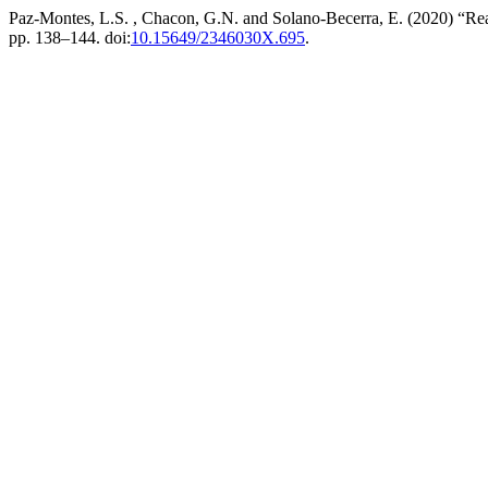
Paz-Montes, L.S. , Chacon, G.N. and Solano-Becerra, E. (2020) “Rea
pp. 138–144. doi:
10.15649/2346030X.695
.