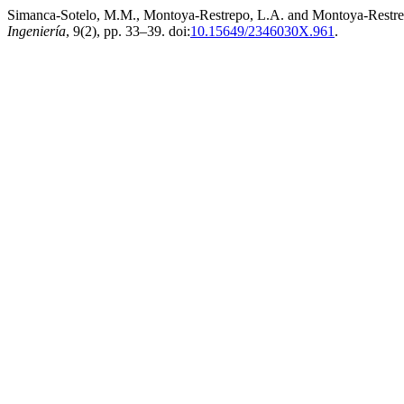
Simanca-Sotelo, M.M., Montoya-Restrepo, L.A. and Montoya-Restrepo
Ingeniería
, 9(2), pp. 33–39. doi:
10.15649/2346030X.961
.