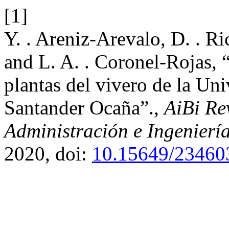
[1]
Y. . Areniz-Arevalo, D. . Ri
and L. A. . Coronel-Rojas,
plantas del vivero de la Un
Santander Ocaña”.,
AiBi Rev
Administración e Ingenierí
2020, doi:
10.15649/23460