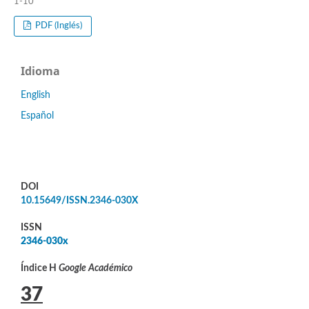
1-10
PDF (Inglés)
Idioma
English
Español
DOI
10.15649/ISSN.2346-030X
ISSN
2346-030x
Índice H
Google Académico
37