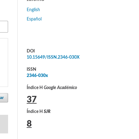
English
Español
DOI
10.15649/ISSN.2346-030X
ISSN
2346-030x
Índice H
Google Académico
ar
37
Índice H
SJR
8