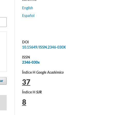
English
Español
DOI
10.15649/ISSN.2346-030X
ISSN
2346-030x
Índice H
Google Académico
ar
37
Índice H
SJR
8