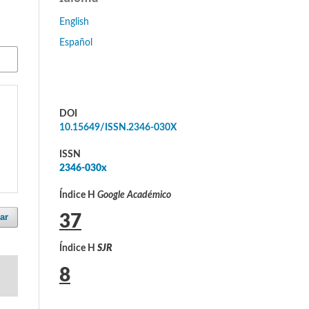
English
Español
DOI
10.15649/ISSN.2346-030X
ISSN
2346-030x
Índice H
Google Académico
ar
37
Índice H
SJR
8