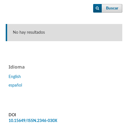
Buscar
No hay resultados
Idioma
English
español
DOI
10.15649/ISSN.2346-030X