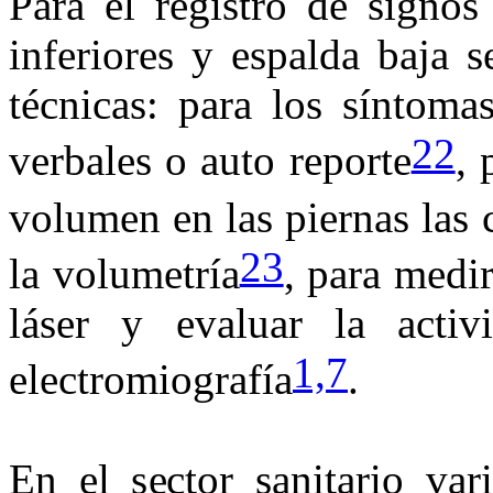
Para el registro de signos
inferiores y espalda baja 
técnicas: para los síntoma
22
verbales o auto reporte
, 
volumen en las piernas las 
23
la volumetría
, para medir
láser y evaluar la acti
1,
7
electromiografía
.
En el sector sanitario var