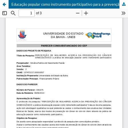
Educação popular como instrumento participativo para a prevenção do câncer ginecológico: percepção de mulheres