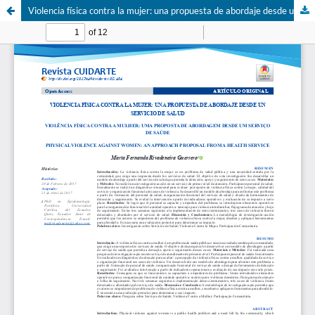
Violencia física contra la mujer: una propuesta de abordaje desde un servicio de salud