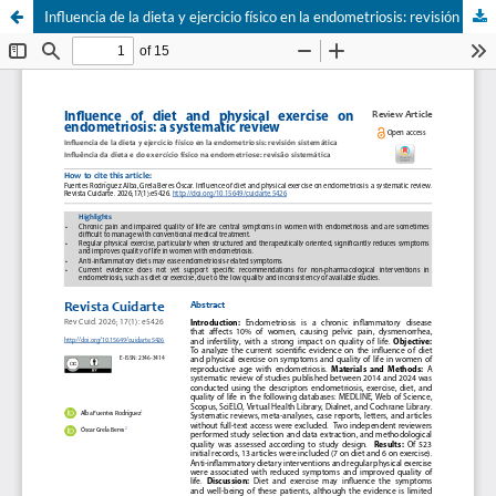
Influencia de la dieta y ejercicio físico en la endometriosis: revisión sistemática