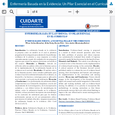
Enfermería Basada en la Evidencia: Un Pilar Esencial en el Currículo