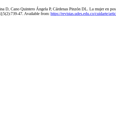
 D, Cano Quintero Ángela P, Cárdenas Pinzón DL. La mujer en pospart
 6];5(2):739-47. Available from:
https://revistas.udes.edu.co/cuidarte/arti