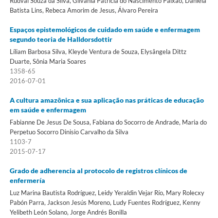
Rudval Souza da Silva, Gilvânia Patrícia do Nascimento Paixão, Daniela
Batista Lins, Rebeca Amorim de Jesus, Álvaro Pereira
Espaços epistemológicos de cuidado em saúde e enfermagem
segundo teoria de Halldorsdottir
Líliam Barbosa Silva, Kleyde Ventura de Souza, Elysângela Dittz
Duarte, Sônia Maria Soares
1358-65
2016-07-01
A cultura amazônica e sua aplicação nas práticas de educação
em saúde e enfermagem
Fabianne De Jesus De Sousa, Fabiana do Socorro de Andrade, Maria do
Perpetuo Socorro Dinisio Carvalho da Silva
1103-7
2015-07-17
Grado de adherencia al protocolo de registros clínicos de
enfermería
Luz Marina Bautista Rodríguez, Leidy Yeraldin Vejar Río, Mary Rolecxy
Pabón Parra, Jackson Jesús Moreno, Ludy Fuentes Rodríguez, Kenny
Yelibeth León Solano, Jorge Andrés Bonilla