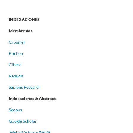
INDEXACIONES
Membresías
Crossref
Portico
Cibere
RedEdit
Sapiens Research
Indexaciones & Abstract
Scopus
Google Scholar
Web of Science (WoS)