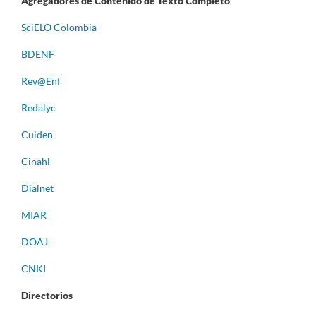
Agregadores de Contenido de Texto Completo
S
ciELO Colombia
BDENF
Rev@Enf
Redalyc
Cuiden
Cinahl
Dialnet
MIAR
DOAJ
CNKI
Directorios