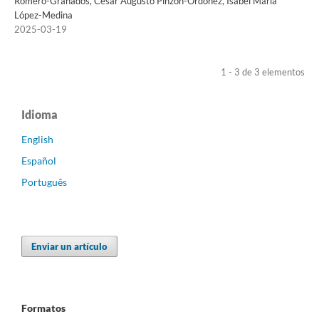
Romero-Granados, César Augusto Pinzón-Ordoñez, Isabel María
López-Medina
2025-03-19
1 - 3 de 3 elementos
Idioma
English
Español
Português
Enviar un artículo
Formatos