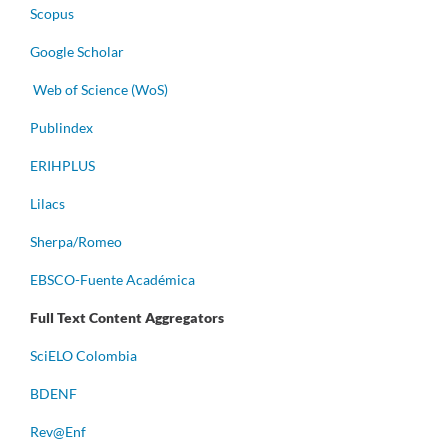
Scopus
Google Scholar
Web of Science (WoS)
Publindex
ERIHPLUS
Lilacs
Sherpa/Romeo
EBSCO-Fuente Académica
Full Text Content Aggregators
S
ciELO Colombia
BDENF
Rev@Enf