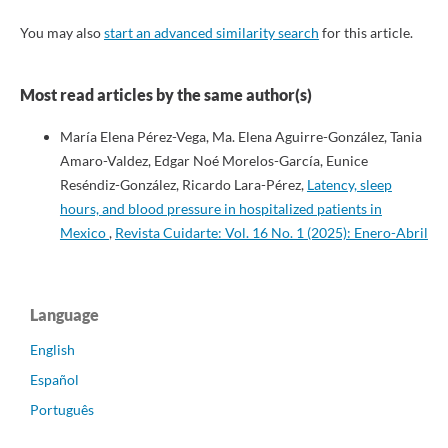
You may also
start an advanced similarity search
for this article.
Most read articles by the same author(s)
María Elena Pérez-Vega, Ma. Elena Aguirre-González, Tania
Amaro-Valdez, Edgar Noé Morelos-García, Eunice
Reséndiz-González, Ricardo Lara-Pérez,
Latency, sleep
hours, and blood pressure in hospitalized patients in
Mexico
,
Revista Cuidarte: Vol. 16 No. 1 (2025): Enero-Abril
Language
English
Español
Português