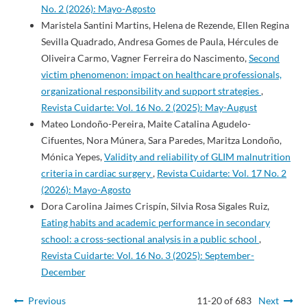
No. 2 (2026): Mayo-Agosto
Maristela Santini Martins, Helena de Rezende, Ellen Regina
Sevilla Quadrado, Andresa Gomes de Paula, Hércules de
Oliveira Carmo, Vagner Ferreira do Nascimento,
Second
victim phenomenon: impact on healthcare professionals,
organizational responsibility and support strategies
,
Revista Cuidarte: Vol. 16 No. 2 (2025): May-August
Mateo Londoño-Pereira, Maite Catalina Agudelo-
Cifuentes, Nora Múnera, Sara Paredes, Maritza Londoño,
Mónica Yepes,
Validity and reliability of GLIM malnutrition
criteria in cardiac surgery
,
Revista Cuidarte: Vol. 17 No. 2
(2026): Mayo-Agosto
Dora Carolina Jaimes Crispín, Silvia Rosa Sigales Ruiz,
Eating habits and academic performance in secondary
school: a cross-sectional analysis in a public school
,
Revista Cuidarte: Vol. 16 No. 3 (2025): September-
December
Previous
11-20 of 683
Next