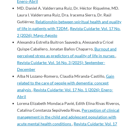
Enero-Abril
MD. Daniel A. Valderrama Ruiz, Dr. Héctor Riquelme, MD.
Laura I. Valderrama Ruiz, Dra. Iracema Sierra, Dr. Raúl
Gutiérrez,
Relationship between spiritual health and quality
of life in patients with T2DM
,
Revista Cuidarte: Vol. 17 No.
2 (2026): Mayo-Agosto
Alexandra Estrella Buitron Saavedra, Alessandra Cricel
Quispe Caballero, Jonatan Baños Chaparro,
Burnout and
perceived stress as predictors of quality of life in nurses
,
Revista Cuidarte: Vol. 16 No. 3 (2025): September-
December
Alba N Lozano-Romero, Claudia Miranda-Castillo,
Gain
related to the care of people with dementia: concept
analysis
,
Revista Cuidarte: Vol. 17 No. 1 (2026): Enero-
Abril
Lorena Elizabeth Mondaca Pavié, Edith Elina Rivas Riveros,
Catalina Constanza Sepúlveda Rivas,
Perception of clinical
management in the child and adolescent population with
acute mental health conditions
,
Revista Cuidarte: Vol. 17