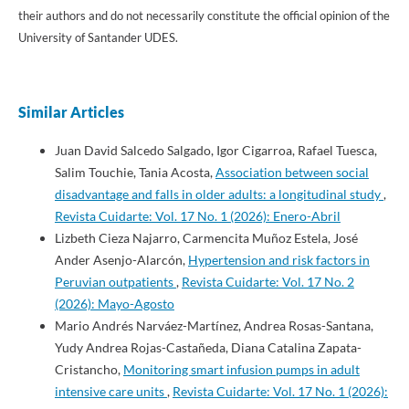
their authors and do not necessarily constitute the official opinion of the
University of Santander UDES.
Similar Articles
Juan David Salcedo Salgado, Igor Cigarroa, Rafael Tuesca,
Salim Touchie, Tania Acosta,
Association between social
disadvantage and falls in older adults: a longitudinal study
,
Revista Cuidarte: Vol. 17 No. 1 (2026): Enero-Abril
Lizbeth Cieza Najarro, Carmencita Muñoz Estela, José
Ander Asenjo-Alarcón,
Hypertension and risk factors in
Peruvian outpatients
,
Revista Cuidarte: Vol. 17 No. 2
(2026): Mayo-Agosto
Mario Andrés Narváez-Martínez, Andrea Rosas-Santana,
Yudy Andrea Rojas-Castañeda, Diana Catalina Zapata-
Cristancho,
Monitoring smart infusion pumps in adult
intensive care units
,
Revista Cuidarte: Vol. 17 No. 1 (2026):