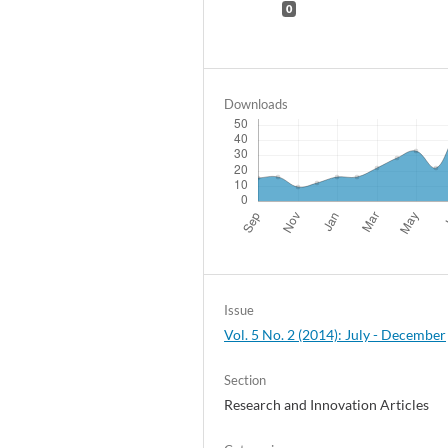
0
Downloads
Issue
Vol. 5 No. 2 (2014): July - December
Section
Research and Innovation Articles