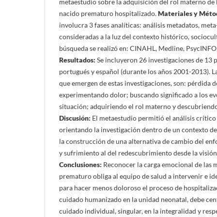
metaestudio sobre la adquisición del rol materno de
nacido prematuro hospitalizado.
Materiales y Méto
involucra 3 fases analíticas: análisis metadatos, met
consideradas a la luz del contexto histórico, sociocult
búsqueda se realizó en: CINAHL, Medline, PsycINFO,
Resultados:
Se incluyeron 26 investigaciones de 13 p
portugués y español (durante los años 2001-2013). L
que emergen de estas investigaciones, son: pérdida d
experimentando dolor; buscando significado a los ev
situación; adquiriendo el rol materno y descubriendo
Discusión:
El metaestudio permitió el análisis crítico
orientando la investigación dentro de un contexto de
la construcción de una alternativa de cambio del enf
y sufrimiento al del redescubrimiento desde la visión
Conclusiones:
Reconocer la carga emocional de las 
prematuro obliga al equipo de salud a intervenir e id
para hacer menos doloroso el proceso de hospitalizaci
cuidado humanizado en la unidad neonatal, debe cent
cuidado individual, singular, en la integralidad y resp