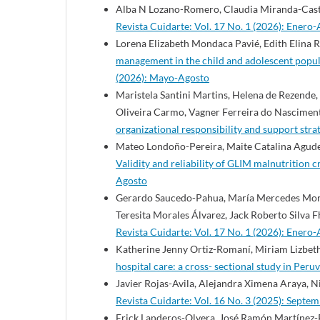
Alba N Lozano-Romero, Claudia Miranda-Cast
Revista Cuidarte: Vol. 17 No. 1 (2026): Enero-
Lorena Elizabeth Mondaca Pavié, Edith Elina R
management in the child and adolescent popul
(2026): Mayo-Agosto
Maristela Santini Martins, Helena de Rezende,
Oliveira Carmo, Vagner Ferreira do Nascimen
organizational responsibility and support stra
Mateo Londoño-Pereira, Maite Catalina Agude
Validity and reliability of GLIM malnutrition c
Agosto
Gerardo Saucedo-Pahua, María Mercedes Moren
Teresita Morales Álvarez, Jack Roberto Silva 
Revista Cuidarte: Vol. 17 No. 1 (2026): Enero-
Katherine Jenny Ortiz-Romaní, Miriam Lizbeth
hospital care: a cross- sectional study in Peru
Javier Rojas-Avila, Alejandra Ximena Araya, N
Revista Cuidarte: Vol. 16 No. 3 (2025): Sept
Erick Landeros-Olvera, José Ramón Martínez-