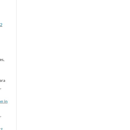
 2
es,
ara
e
,
on in
s
,
ct