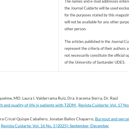
The names and e-mail addresses entere
the Journal Cuidarte will be used exclu
for the purposes stated by this magazi
will not be available for any other purp
other person.
The articles published in the Journal Cu
represent the criteria of their authors 
not necessarily constitute the official o
of the University of Santander UDES.
uelme, MD. Laura I. Valderrama Ruiz, Dra. Iracema Sierra, Dr. Raúl
th and quality of life in patients with T2DM
,
Revista Cuidarte: Vol. 17 No
dra Cricel Quispe Caballero, Jonatan Baños Chaparro,
Burnout and perce
,
Revista Cuidarte: Vol. 16 No. 3 (2025): September-December