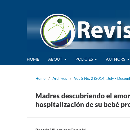
HOME
ABOUT
POLICIES
AUTHORS
Home
/
Archives
/
Vol. 5 No. 2 (2014): July - Decem
Madres descubriendo el amor 
hospitalización de su bebé p
Beatriz Villamizar Carvajal