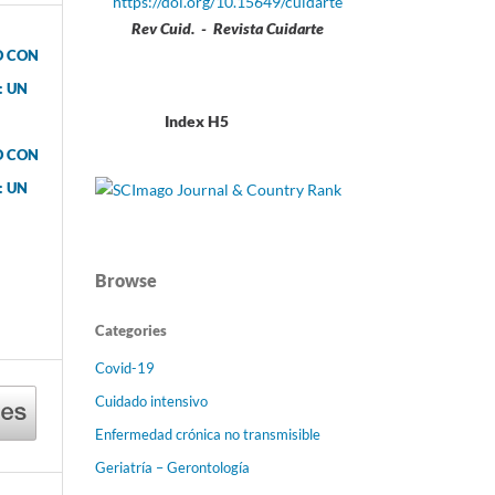
https://doi.org/10.15649/cuidarte
Rev Cuid. - Revista Cuidarte
O CON
: UN
Index H5
O CON
: UN
l
Browse
Categories
Covid-19
Cuidado intensivo
Enfermedad crónica no transmisible
Geriatría – Gerontología