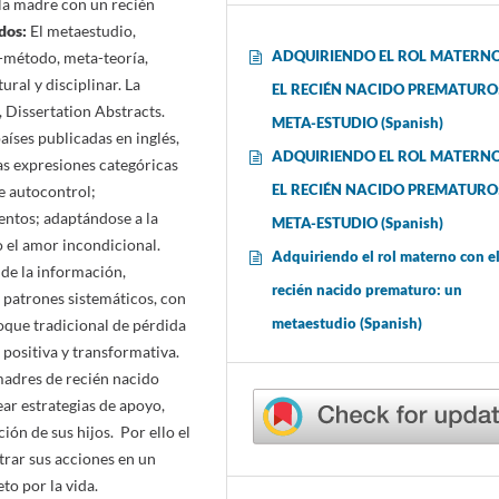
 la madre con un recién
dos:
El metaestudio,
ADQUIRIENDO EL ROL MATERN
a-método, meta-teoría,
ural y disciplinar. La
EL RECIÉN NACIDO PREMATURO
 Dissertation Abstracts.
META-ESTUDIO (Spanish)
aíses publicadas en inglés,
ADQUIRIENDO EL ROL MATERN
as expresiones categóricas
EL RECIÉN NACIDO PREMATURO
e autocontrol;
entos; adaptándose a la
META-ESTUDIO (Spanish)
 el amor incondicional.
Adquiriendo el rol materno con e
 de la información,
recién nacido prematuro: un
 patrones sistemáticos, con
metaestudio (Spanish)
oque tradicional de pérdida
 positiva y transformativa.
madres de recién nacido
ear estrategias de apoyo,
ón de sus hijos. Por ello el
rar sus acciones en un
eto por la vida.