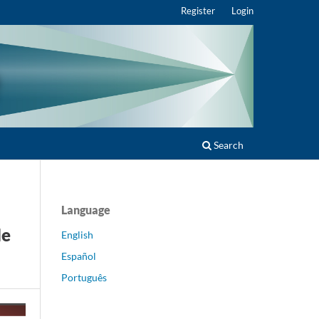
Register
Login
Search
Language
de
English
Español
Português