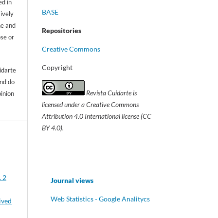
d in
BASE
sively
ne and
Repositories
ose or
Creative Commons
Copyright
idarte
and do
Revista Cuidarte
is
pinion
licensed under a Creative Commons
Attribution 4.0 International license (CC
BY 4.0).
. 2
Journal views
Web Statistics - Google Analitycs
ived