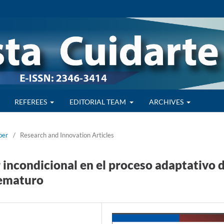
REFEREES
EDITORIAL TEAM
ARCHIVES
ber
/
Research and Innovation Articles
incondicional en el proceso adaptativo 
rematuro