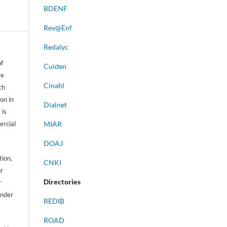
BDENF
Rev@Enf
Redalyc
of
Cuiden
ve
Cinahl
ch
on in
Dialnet
 is
ercial
MIAR
DOAJ
tion,
CNKI
or
Directories
r
ander
REDIB
ROAD