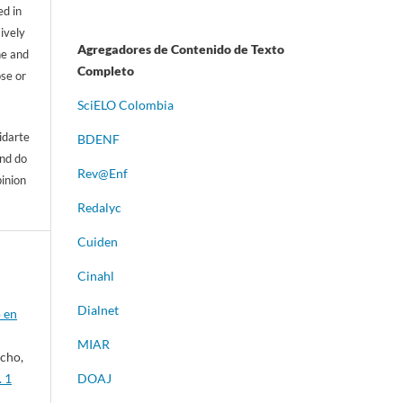
d in
sively
Agregadores de Contenido de Texto
ne and
Completo
ose or
S
ciELO Colombia
idarte
BDENF
and do
Rev@Enf
pinion
Redalyc
Cuiden
Cinahl
Dialnet
o en
MIAR
cho,
. 1
DOAJ