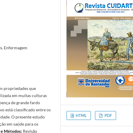
es, Enfermagem
om propriedades que
izada em muitas culturas
doença de grande fardo
o está classificado entre os
HTML
PDF
idade. O presente estudo
ação em saúde para os
 e Métodos:
Revisão