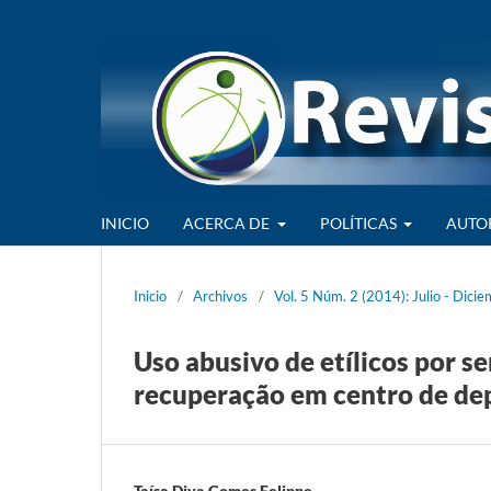
INICIO
ACERCA DE
POLÍTICAS
AUTO
Inicio
/
Archivos
/
Vol. 5 Núm. 2 (2014): Julio - Dici
Uso abusivo de etílicos por s
recuperação em centro de de
Taísa Diva Gomes Felippe