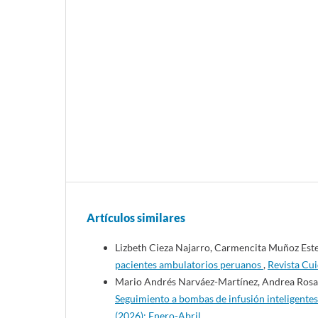
Artículos similares
Lizbeth Cieza Najarro, Carmencita Muñoz Este
pacientes ambulatorios peruanos
,
Revista Cui
Mario Andrés Narváez-Martínez, Andrea Rosas
Seguimiento a bombas de infusión inteligentes
(2026): Enero-Abril