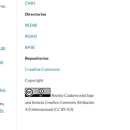
CNKI
rez,
Directorios
REDIB
ROAD
BASE
 de
Repositorios
ón
Creative Commons
Copyright
ios,
Revista Cuidarte está bajo
una licencia Creative Commons Atribución
es,
4.0 Internacional (CC BY 4.0).
6):