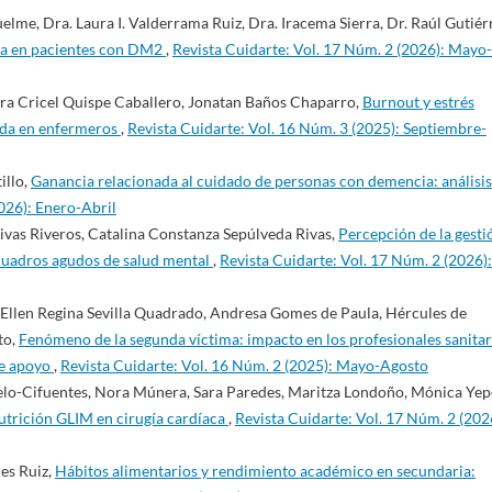
elme, Dra. Laura I. Valderrama Ruiz, Dra. Iracema Sierra, Dr. Raúl Gutiér
vida en pacientes con DM2
,
Revista Cuidarte: Vol. 17 Núm. 2 (2026): Mayo-
dra Cricel Quispe Caballero, Jonatan Baños Chaparro,
Burnout y estrés
vida en enfermeros
,
Revista Cuidarte: Vol. 16 Núm. 3 (2025): Septiembre-
illo,
Ganancia relacionada al cuidado de personas con demencia: análisis
026): Enero-Abril
ivas Riveros, Catalina Constanza Sepúlveda Rivas,
Percepción de la gesti
 cuadros agudos de salud mental
,
Revista Cuidarte: Vol. 17 Núm. 2 (2026):
 Ellen Regina Sevilla Quadrado, Andresa Gomes de Paula, Hércules de
to,
Fenómeno de la segunda víctima: impacto en los profesionales sanitar
de apoyo
,
Revista Cuidarte: Vol. 16 Núm. 2 (2025): Mayo-Agosto
lo-Cifuentes, Nora Múnera, Sara Paredes, Maritza Londoño, Mónica Yep
snutrición GLIM en cirugía cardíaca
,
Revista Cuidarte: Vol. 17 Núm. 2 (202
les Ruiz,
Hábitos alimentarios y rendimiento académico en secundaria: