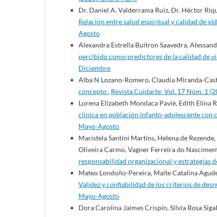
Dr. Daniel A. Valderrama Ruiz, Dr. Héctor Riqu
Relación entre salud espiritual y calidad de 
Agosto
Alexandra Estrella Buitron Saavedra, Alessan
percibido como predictores de la calidad de 
Diciembre
Alba N Lozano-Romero, Claudia Miranda-Cast
concepto
,
Revista Cuidarte: Vol. 17 Núm. 1 (2
Lorena Elizabeth Mondaca Pavié, Edith Elina R
clínica en población infanto-adolescente con
Mayo-Agosto
Maristela Santini Martins, Helena de Rezende,
Oliveira Carmo, Vagner Ferreira do Nascimen
responsabilidad organizacional y estrategias 
Mateo Londoño-Pereira, Maite Catalina Agude
Validez y confiabilidad de los criterios de de
Mayo-Agosto
Dora Carolina Jaimes Crispín, Silvia Rosa Siga