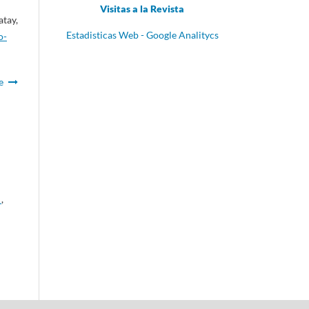
Visitas a la Revista
atay,
Estadisticas Web - Google Analitycs
o-
e
a
,