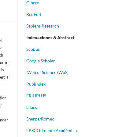
Cibere
RedEdit
Sapiens Research
Indexaciones & Abstract
of
ve
Scopus
ch
Google Scholar
on in
 is
Web of Science (WoS)
ercial
Publindex
ERIHPLUS
tion,
or
Lilacs
r
Sherpa/Romeo
ander
EBSCO-Fuente Académica