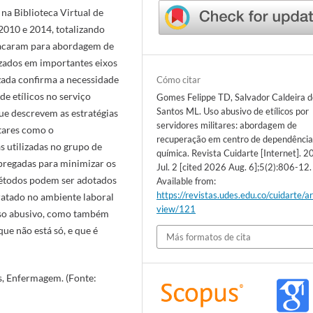
 na Biblioteca Virtual de
2010 e 2014, totalizando
stacaram para abordagem de
izados em importantes eixos
zada confirma a necessidade
Cómo citar
de etílicos no serviço
Gomes Felippe TD, Salvador Caldeira d
Santos ML. Uso abusivo de etílicos por
que descrevem as estratégias
servidores militares: abordagem de
tares como o
recuperação em centro de dependênci
 utilizadas no grupo de
química. Revista Cuidarte [Internet]. 
regadas para minimizar os
Jul. 2 [cited 2026 Aug. 6];5(2):806-12.
métodos podem ser adotados
Available from:
https://revistas.udes.edu.co/cuidarte/ar
tratado no ambiente laboral
view/121
 uso abusivo, como também
ue não está só, e que é
Más formatos de cita
s, Enfermagem. (Fonte: