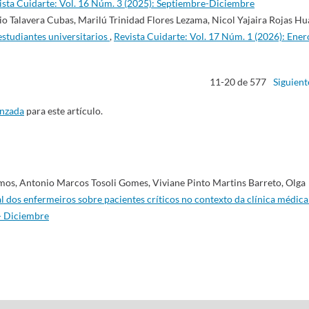
ista Cuidarte: Vol. 16 Núm. 3 (2025): Septiembre-Diciembre
 Talavera Cubas, Marilú Trinidad Flores Lezama, Nicol Yajaira Rojas Hu
 estudiantes universitarios
,
Revista Cuidarte: Vol. 17 Núm. 1 (2026): Ener
11-20 de 577
Siguient
anzada
para este artículo.
mos, Antonio Marcos Tosoli Gomes, Viviane Pinto Martins Barreto, Olga
l dos enfermeiros sobre pacientes críticos no contexto da clínica médic
 - Diciembre