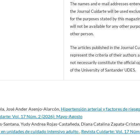
The names and e-mail addresses entere
the Journal Cuidarte will be used exclu
for the purposes stated by this magazi
will not be available for any other purp
other person.
The articles published in the Journal Cu
represent the criteria of their authors 
not necessarily constitute the official o
of the University of Santander UDES.
la, José Ander Asenjo-Alarcón,
Hipertensión arterial y factores de riesg
darte: Vol. 17 Núm. 2 (2026): Mayo-Agosto
-Santana, Yudy Andrea Rojas-Castañeda, Diana Catalina Zapata-Cristan
 en unidades de cuidado intensivo adulto
,
Revista Cuidarte: Vol. 17 Núm