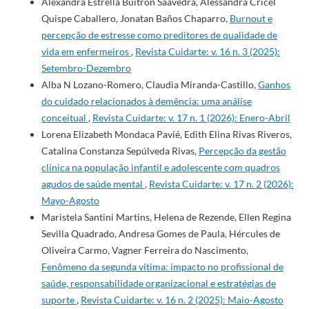
Alexandra Estrella Buitron Saavedra, Alessandra Cricel
Quispe Caballero, Jonatan Baños Chaparro,
Burnout e
percepção de estresse como preditores de qualidade de
vida em enfermeiros
,
Revista Cuidarte: v. 16 n. 3 (2025):
Setembro-Dezembro
Alba N Lozano-Romero, Claudia Miranda-Castillo,
Ganhos
do cuidado relacionados à demência: uma análise
conceitual
,
Revista Cuidarte: v. 17 n. 1 (2026): Enero-Abril
Lorena Elizabeth Mondaca Pavié, Edith Elina Rivas Riveros,
Catalina Constanza Sepúlveda Rivas,
Percepção da gestão
clínica na população infantil e adolescente com quadros
agudos de saúde mental
,
Revista Cuidarte: v. 17 n. 2 (2026):
Mayo-Agosto
Maristela Santini Martins, Helena de Rezende, Ellen Regina
Sevilla Quadrado, Andresa Gomes de Paula, Hércules de
Oliveira Carmo, Vagner Ferreira do Nascimento,
Fenômeno da segunda vítima: impacto no profissional de
saúde, responsabilidade organizacional e estratégias de
suporte
,
Revista Cuidarte: v. 16 n. 2 (2025): Maio-Agosto