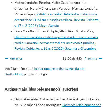
Mateo Londoño-Pereira, Maite Catalina Agudelo-
Cifuentes, Nora Múnera, Sara Paredes, Maritza Londoño,
Mónica Yepes,
Validade e confiabilidade dos critérios de
desnutricão GLIM em cirurgia cardíaca
,
Revista Cuidarte:
v. 17 n. 2 (2026): Mayo-Agosto
Dora Carolina Jaimes Crispín, Silvia Rosa Sigales Ruiz,
Hábitos alimentares e desempenho acadêmico no ensino
médio: uma análise transversal em uma escola pública
,
Revista Cuidarte: v. 16 n. 3 (2025): Setembro-Dezembro
Anterior
11-20 de 680
Próximo
Você também pode
iniciar uma pesquisa avançada por
similaridade
para este artigo.
Artigos mais lidos pelo mesmo(s) autor(es)
Oscar Alexander Gutiérrez Lesmes, Cesar Augusto Torres,
Nelly Johanna Loboa Rodríguez,
Factores relacionados con