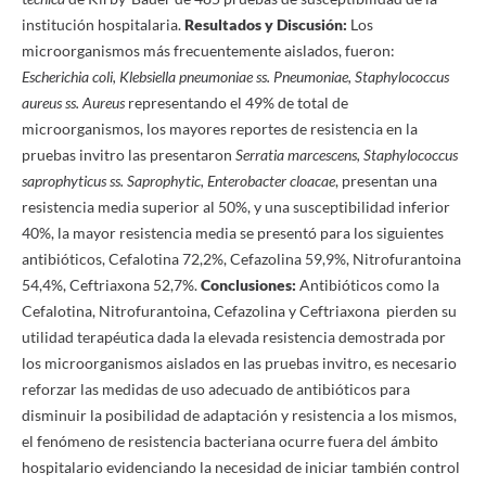
institución hospitalaria.
Resultados y Discusión
:
Los
microorganismos más frecuentemente aislados, fueron:
Escherichia coli, Klebsiella pneumoniae ss. Pneumoniae, Staphylococcus
aureus ss. Aureus
representando el 49% de total de
microorganismos, los mayores reportes de resistencia en la
pruebas invitro las presentaron
Serratia marcescens, Staphylococcus
saprophyticus ss. Saprophytic, Enterobacter cloacae
, presentan una
resistencia media superior al 50%, y una susceptibilidad inferior
40%, la mayor resistencia media se presentó para los siguientes
antibióticos, Cefalotina 72,2%, Cefazolina 59,9%, Nitrofurantoina
54,4%, Ceftriaxona 52,7%.
Conclusiones:
Antibióticos como la
Cefalotina, Nitrofurantoina, Cefazolina y Ceftriaxona pierden su
utilidad terapéutica dada la elevada resistencia demostrada por
los microorganismos aislados en las pruebas invitro, es necesario
reforzar las medidas de uso adecuado de antibióticos para
disminuir la posibilidad de adaptación y resistencia a los mismos,
el fenómeno de resistencia bacteriana ocurre fuera del ámbito
hospitalario evidenciando la necesidad de iniciar también control