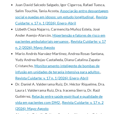
Juan David Salcedo Salgado, Igor Cigarroa, Rafael Tuesca,
Salim Touchie, Tania Acosta,
Associação entre desvantagem
social e quedas em idosos: um estudo longitudinal
,
Revista
Cuidarte: v. 17 n. 1 (2026): Enero-Abril
Lizbeth Cieza Najarro, Carmencita Muñoz Estela, José
Ander Asenjo-Alarcón,
Hipertensão e fatores de risco em
pacientes ambulatoriais peruanos
,
Revista Cuidarte: v. 17
n. 2 (2026): Mayo-Agosto
Mario Andrés Narváez-Martínez, Andrea Rosas-Santana,
Yudy Andrea Rojas-Castañeda, Diana Catalina Zapata-
Cristancho,
Monitoramento inteligente de bombas de
infusão em unidades de terapia intensiva para adultos
,
Revista Cuidarte: v. 17 n. 1 (2026): Enero-Abril
Dr. Daniel A. Valderrama Ruiz, Dr. Héctor Riquelme, Dra.
Laura I. Valderrama Ruiz, Dra. Iracema Sierra, Dr. Raúl
Gutiérrez,
Relação entre saúde espiritual e qualidade de
vida em pacientes com DM2
,
Revista Cuidarte: v. 17 n. 2
(2026): Mayo-Agosto