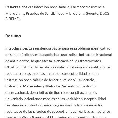
Palavras-chave:
Infección hospitalaria, Farmacorresistencia
Microbiana, Pruebas de Sensibilidad Microbiana. (Fuente, DeCS
BIREME).
Resumo
Introducción:
La resistencia bacteriana es problema significativo
de salud pública y está asociada al uso indiscriminado e irracional
de antibióticos, lo que afecta la eficacia de los tratamientos.
Objetivo: Estimar la resistencia antimicrobiana a los antibióticos
resultado de las pruebas invitro de susceptibilidad en una
institución hospitalaria de tercer nivel de Villavicencio,
Colombia.
Materiales y Métodos:
Se realizó un estudio
observacional, descriptivo de tipo retrospectivo, análisis
univariado, calculando medias de las variables susceptibilidad,
resistencia, antibiótico, microorganismos, y tipo de muestra
resultados de las pruebas de susceptibilidad realizadas mediante
t
écnica
de Kirby-Bauer de 485 pruebas de susceptibilidad de la