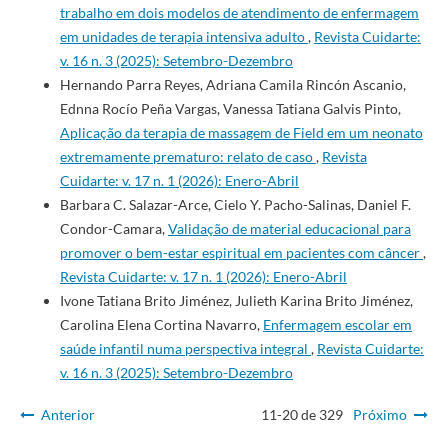
trabalho em dois modelos de atendimento de enfermagem
em unidades de terapia intensiva adulto
,
Revista Cuidarte:
v. 16 n. 3 (2025): Setembro-Dezembro
Hernando Parra Reyes, Adriana Camila Rincón Ascanio,
Ednna Rocío Peña Vargas, Vanessa Tatiana Galvis Pinto,
Aplicação da terapia de massagem de Field em um neonato
extremamente prematuro: relato de caso
,
Revista
Cuidarte: v. 17 n. 1 (2026): Enero-Abril
Barbara C. Salazar-Arce, Cielo Y. Pacho-Salinas, Daniel F.
Condor-Camara,
Validação de material educacional para
promover o bem-estar espiritual em pacientes com câncer
,
Revista Cuidarte: v. 17 n. 1 (2026): Enero-Abril
Ivone Tatiana Brito Jiménez, Julieth Karina Brito Jiménez,
Carolina Elena Cortina Navarro,
Enfermagem escolar em
saúde infantil numa perspectiva integral
,
Revista Cuidarte:
v. 16 n. 3 (2025): Setembro-Dezembro
Anterior
11-20 de 329
Próximo