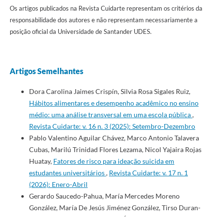
Os artigos publicados na Revista Cuidarte representam os critérios da
responsabilidade dos autores e não representam necessariamente a
posição oficial da Universidade de Santander UDES.
Artigos Semelhantes
Dora Carolina Jaimes Crispín, Silvia Rosa Sigales Ruiz,
Hábitos alimentares e desempenho acadêmico no ensino
médio: uma análise transversal em uma escola pública
,
Revista Cuidarte: v. 16 n. 3 (2025): Setembro-Dezembro
Pablo Valentino Aguilar Chávez, Marco Antonio Talavera
Cubas, Marilú Trinidad Flores Lezama, Nicol Yajaira Rojas
Huatay,
Fatores de risco para ideação suicida em
estudantes universitários
,
Revista Cuidarte: v. 17 n. 1
(2026): Enero-Abril
Gerardo Saucedo-Pahua, María Mercedes Moreno
González, María De Jesús Jiménez González, Tirso Duran-