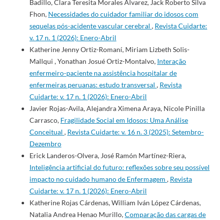
Badillo, Clara Teresita Morales Álvarez, Jack Roberto Silva
Fhon,
Necessidades do cuidador familiar do idosos com
sequelas pós-acidente vascular cerebral
,
Revista Cuidarte:
v. 17 n. 1 (2026): Enero-Abril
Katherine Jenny Ortiz-Romaní, Miriam Lizbeth Solis-
Mallqui , Yonathan Josué Ortiz-Montalvo,
Interação
enfermeiro-paciente na assistência hospitalar de
enfermeiras peruanas: estudo transversal
,
Revista
Cuidarte: v. 17 n. 1 (2026): Enero-Abril
Javier Rojas-Avila, Alejandra Ximena Araya, Nicole Pinilla
Carrasco,
Fragilidade Social em Idosos: Uma Análise
Conceitual
,
Revista Cuidarte: v. 16 n. 3 (2025): Setembro-
Dezembro
Erick Landeros-Olvera, José Ramón Martínez-Riera,
Inteligência artificial do futuro: reflexões sobre seu possível
impacto no cuidado humano de Enfermagem
,
Revista
Cuidarte: v. 17 n. 1 (2026): Enero-Abril
Katherine Rojas Cárdenas, William Iván López Cárdenas,
Natalia Andrea Henao Murillo,
Comparação das cargas de