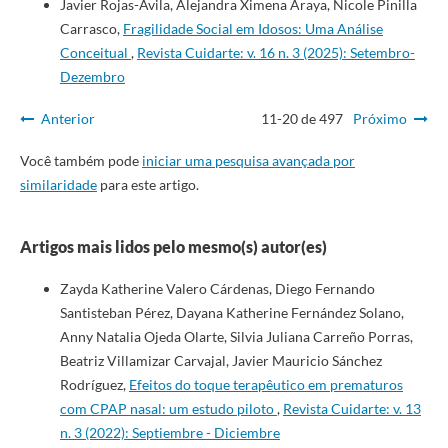
Javier Rojas-Avila, Alejandra Ximena Araya, Nicole Pinilla
Carrasco,
Fragilidade Social em Idosos: Uma Análise
Conceitual
,
Revista Cuidarte: v. 16 n. 3 (2025): Setembro-
Dezembro
Anterior
11-20 de 497
Próximo
Você também pode
iniciar uma pesquisa avançada por
similaridade
para este artigo.
Artigos mais lidos pelo mesmo(s) autor(es)
Zayda Katherine Valero Cárdenas, Diego Fernando
Santisteban Pérez, Dayana Katherine Fernández Solano,
Anny Natalia Ojeda Olarte, Silvia Juliana Carreño Porras,
Beatriz Villamizar Carvajal, Javier Mauricio Sánchez
Rodríguez,
Efeitos do toque terapêutico em prematuros
com CPAP nasal: um estudo piloto
,
Revista Cuidarte: v. 13
n. 3 (2022): Septiembre - Diciembre