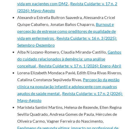
vida em pacientes com DM2
,
Revista Cuidarte: v. 17 n. 2
(2026): Mayo-Agosto
Alexandra Estrella Buitron Saavedra, Alessandra Cricel
Quispe Caballero, Jonatan Baños Chaparro,
Burnout e
percepção de estresse como preditores de qualidade de
vida em enfermeiros
,
Revista Cuidarte: v. 16 n. 3 (2025):
Setembro-Dezembro
Alba N Lozano-Romero, Claudia Miranda-Castillo,
Ganhos
do cuidado relacionados à demência: uma análise
conceitual
,
Revista Cuidarte: v. 17 n. 1 (2026): Enero-Abril
Lorena Elizabeth Mondaca Pavié, Edith Elina Rivas Riveros,
Catalina Constanza Sepúlveda Rivas,
Percepção da gestão
clínica na população infantil e adolescente com quadros
agudos de saúde mental
,
Revista Cuidarte: v. 17 n. 2 (2026):
Mayo-Agosto
Maristela Santini Martins, Helena de Rezende, Ellen Regina
Sevilla Quadrado, Andresa Gomes de Paula, Hércules de
Oliveira Carmo, Vagner Ferreira do Nascimento,
Fenômeno da segunda vítima: impacto no profissional de