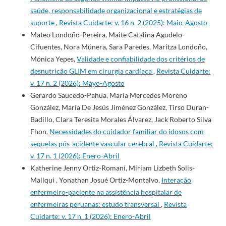
saúde, responsabilidade organizacional e estratégias de
suporte
,
Revista Cuidarte: v. 16 n. 2 (2025): Maio-Agosto
Mateo Londoño-Pereira, Maite Catalina Agudelo-
Cifuentes, Nora Múnera, Sara Paredes, Maritza Londoño,
Mónica Yepes,
Validade e confiabilidade dos critérios de
desnutricão GLIM em cirurgia cardíaca
,
Revista Cuidarte:
v. 17 n. 2 (2026): Mayo-Agosto
Gerardo Saucedo-Pahua, María Mercedes Moreno
González, María De Jesús Jiménez González, Tirso Duran-
Badillo, Clara Teresita Morales Álvarez, Jack Roberto Silva
Fhon,
Necessidades do cuidador familiar do idosos com
sequelas pós-acidente vascular cerebral
,
Revista Cuidarte:
v. 17 n. 1 (2026): Enero-Abril
Katherine Jenny Ortiz-Romaní, Miriam Lizbeth Solis-
Mallqui , Yonathan Josué Ortiz-Montalvo,
Interação
enfermeiro-paciente na assistência hospitalar de
enfermeiras peruanas: estudo transversal
,
Revista
Cuidarte: v. 17 n. 1 (2026): Enero-Abril