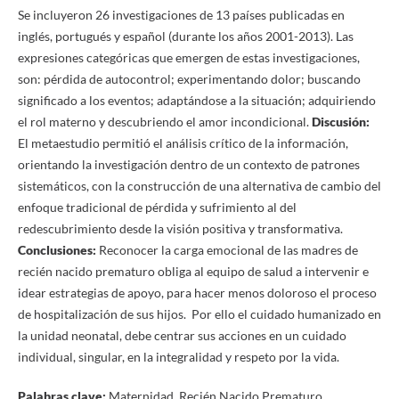
Se incluyeron 26 investigaciones de 13 países publicadas en
inglés, portugués y español (durante los años 2001-2013). Las
expresiones categóricas que emergen de estas investigaciones,
son: pérdida de autocontrol; experimentando dolor; buscando
significado a los eventos; adaptándose a la situación; adquiriendo
el rol materno y descubriendo el amor incondicional.
Discusión:
El metaestudio permitió el análisis crítico de la información,
orientando la investigación dentro de un contexto de patrones
sistemáticos, con la construcción de una alternativa de cambio del
enfoque tradicional de pérdida y sufrimiento al del
redescubrimiento desde la visión positiva y transformativa.
Conclusiones:
Reconocer la carga emocional de las madres de
recién nacido prematuro obliga al equipo de salud a intervenir e
idear estrategias de apoyo, para hacer menos doloroso el proceso
de hospitalización de sus hijos. Por ello el cuidado humanizado en
la unidad neonatal, debe centrar sus acciones en un cuidado
individual, singular, en la integralidad y respeto por la vida.
Palabras clave:
Maternidad, Recién Nacido Prematuro,