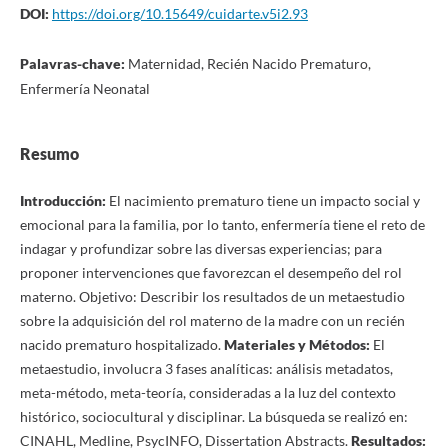
DOI:
https://doi.org/10.15649/cuidarte.v5i2.93
Palavras-chave:
Maternidad, Recién Nacido Prematuro,
Enfermería Neonatal
Resumo
Introducción:
El nacimiento prematuro tiene un impacto social y
emocional para la familia, por lo tanto, enfermería tiene el reto de
indagar y profundizar sobre las diversas experiencias; para
proponer intervenciones que favorezcan el desempeño del rol
materno. Objetivo: Describir los resultados de un metaestudio
sobre la adquisición del rol materno de la madre con un recién
nacido prematuro hospitalizado.
Materiales y Métodos:
El
metaestudio, involucra 3 fases analíticas: análisis metadatos,
meta-método, meta-teoría, consideradas a la luz del contexto
histórico, sociocultural y disciplinar. La búsqueda se realizó en:
CINAHL, Medline, PsycINFO, Dissertation Abstracts.
Resultados: