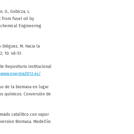
, U., Gubicza, L.
 from fusel oil by
iochemical Engineering
ía-Diéguez, M. Hacia la
2; 10: 48-51.
e Repositorio institucional
/www.energia2012.es/
uso de la biomasa en lugar
os químicos. Conversión de
rmado catalítico con vapor
ersion Biomasa. Medellín: