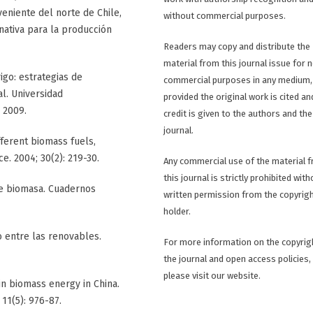
eniente del norte de Chile,
without commercial purposes.
nativa para la producción
Readers may copy and distribute the
material from this journal issue for 
rigo: estrategias de
commercial purposes in any medium,
al. Universidad
provided the original work is cited an
 2009.
credit is given to the authors and the
journal.
fferent biomass fuels,
. 2004; 30(2): 219-30.
Any commercial use of the material 
this journal is strictly prohibited with
 de biomasa. Cuadernos
written permission from the copyrig
holder.
o entre las renovables.
For more information on the copyrig
the journal and open access policies,
please visit our website.
w in biomass energy in China.
11(5): 976-87.