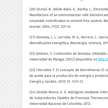
(20) Dörmő, N., Bélaﬁ-Bakó, K., Bartha, L., Ehrenstein
Manufacture of an environmental-safe biolubricant
enzymatic esterification in solvent-free system. B
Journal. 2004; 21(3): 229-34.
(21) Alemany, L. J., Larrubia, M. A., Herrera, C., Garc
diversificación energética: Bioenergía. Uciencia, 201
(22) Jiménez, S. Combustión de biomasa. Obtenido d
Universidad de Malaga: (2012).Disponible en
http:/
(23) Cherubini, F. El concepto de biorrefinería: El 
de aceite para la producción de energía y product
Energía y Gestión. 2010; 51: 1412-21.
(24) Giraldo Rivera, O. D. Hidrógeno mediante refo
de Subproductos líquidos de Procesos Thermoconv
Universidad Nacional de Colombia. 2012.