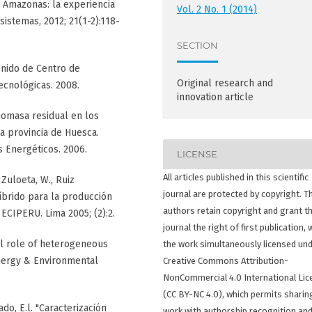
el Amazonas: la experiencia
Vol. 2 No. 1 (2014)
istemas, 2012; 21(1-2):118-
SECTION
enido de Centro de
Original research and
ecnológicas. 2008.
innovation article
iomasa residual en los
a provincia de Huesca.
 Energéticos. 2006.
LICENSE
All articles published in this scientific
 Zuloeta, W., Ruiz
journal are protected by copyright. T
híbrido para la producción
authors retain copyright and grant t
ECIPERU. Lima 2005; (2):2.
journal the right of first publication, 
cal role of heterogeneous
the work simultaneously licensed und
Energy & Environmental
Creative Commons Attribution-
NonCommercial 4.0 International Lic
(CC BY-NC 4.0), which permits sharin
tado, E.l. "Caracterización
work with authorship recognition an