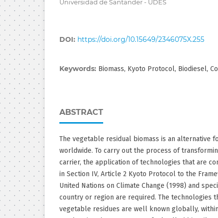
Universidad de Santander - UDES
DOI:
https://doi.org/10.15649/2346075X.255
Keywords:
Biomass, Kyoto Protocol, Biodiesel, C
ABSTRACT
The vegetable residual biomass is an alternative 
worldwide. To carry out the process of transformi
carrier, the application of technologies that are c
in Section IV, Article 2 Kyoto Protocol to the Fra
United Nations on Climate Change (1998) and specif
country or region are required. The technologies t
vegetable residues are well known globally, within