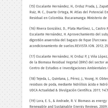
(15) Escalante Hernández, H., Orduz Prada, J., Zapat
Ruiz, M. C., Duarte Ortega, M. Atlas del Potencial 
Residual en Colombia. Bucaramanga: Ministerio de 
(16) Rivera González, D., Plata Martínez, L., Castro 
Escalante Hernández, H. Aprovechamiento del subp
digestión anaerobia del bagazo de fique (Furcraea
acondicionamiento de suelos.REVISTA ION. 2012; 25(
(17) Escalante Hernández, H; Orduz P, J; Viña López,
de la Biomasa Residual Vegetal (BRV) del sector a
Centro de Estudios e Investigaciones Ambientales 
(18) Tejeda, L., Quintana, J., Pérez, J., Young, H. Ob
residuos de poda, mediante hidrólisis ácida e hidról
UDCA Actualidad & Divulgación Científica. 2011; 14(1
(19) Lora, E. S., & Andrade, R. V. Biomass as energy 
Renewable and Sustainable Energy Reviews. 2009; 