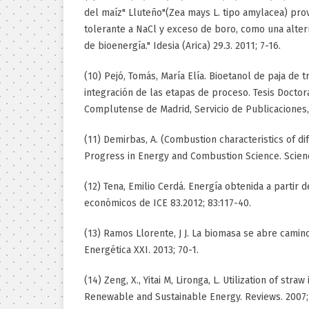
del maíz" Lluteño"(Zea mays L. tipo amylacea) prov
tolerante a NaCl y exceso de boro, como una alter
de bioenergía." Idesia (Arica) 29.3. 2011; 7-16.
(10) Pejó, Tomás, María Elía. Bioetanol de paja de t
integración de las etapas de proceso. Tesis Doctor
Complutense de Madrid, Servicio de Publicaciones,
(11) Demirbas, A. (Combustion characteristics of di
Progress in Energy and Combustion Science. Science
(12) Tena, Emilio Cerdá. Energía obtenida a partir
económicos de ICE 83.2012; 83:117-40.
(13) Ramos Llorente, J J. La biomasa se abre camin
Energética XXI. 2013; 70-1.
(14) Zeng, X., Yitai M, Lironga, L. Utilization of stra
Renewable and Sustainable Energy. Reviews. 2007; 