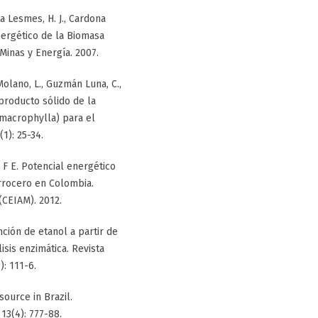
a Lesmes, H. J., Cardona
Energético de la Biomasa
Minas y Energía. 2007.
Molano, L., Guzmán Luna, C.,
roducto sólido de la
 macrophylla) para el
1): 25-34.
 F E. Potencial energético
rrocero en Colombia.
(CEIAM). 2012.
tención de etanol a partir de
isis enzimática. Revista
): 111-6.
source in Brazil.
13(4): 777-88.