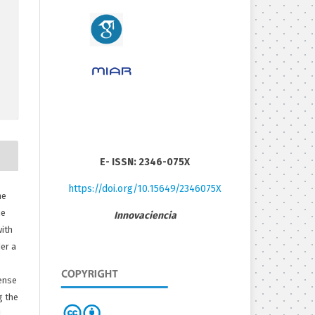
E- ISSN: 2346-075X
https://doi.org/10.15649/2346075X
he
he
Innovaciencia
with
er a
ense
g the
d