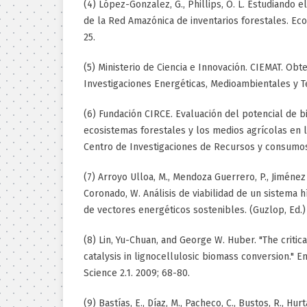
(4) López-Gonzalez, G., Phillips, O. L. Estudiando 
de la Red Amazónica de inventarios forestales. Ecos
25.
(5) Ministerio de Ciencia e Innovación. CIEMAT. Obt
Investigaciones Energéticas, Medioambientales y T
(6) Fundación CIRCE. Evaluación del potencial de b
ecosistemas forestales y los medios agrícolas en l
Centro de Investigaciones de Recursos y consumos
(7) Arroyo Ulloa, M., Mendoza Guerrero, P., Jiménez
Coronado, W. Análisis de viabilidad de un sistema 
de vectores energéticos sostenibles. (Guzlop, Ed.) 
(8) Lin, Yu-Chuan, and George W. Huber. "The criti
catalysis in lignocellulosic biomass conversion." 
Science 2.1. 2009; 68-80.
(9) Bastías, E., Díaz, M., Pacheco, C., Bustos, R., Hur