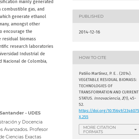
sification mainly generated
a combustible gas, and
PUBLISHED
 which generate ethanol
rmany, amongst other
to encourage the
2014-12-16
e residual biomass
ntific research laboratories
niversidad Industrial de
HOW TO CITE
ad Nacional de Colombia,
Patiño Martínez, P. E. . (2014).
VEGETABLE RESIDUAL BIOMASS:
TECHNOLOGIES OF
TRANSFORMATION AND CURRENT
STATUS.
Innovaciencia
,
2
(1), 45-
52.
https://doi.org/10.15649/234607
e Santander - UDES
X.255
istración y Docencia
MORE CITATION
os Avanzados. Profesor
FORMATS
de Ciencias Exactas