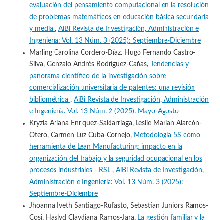
evaluación del pensamiento computacional en la resolución
de problemas matemáticos en educación básica secundaria
y media
,
AiBi Revista de Investigación, Administración e
Ingeniería: Vol. 13 Núm. 3 (2025): Septiembre-Diciembre
Marling Carolina Cordero-Díaz, Hugo Fernando Castro-
Silva, Gonzalo Andrés Rodríguez-Cañas,
Tendencias y
panorama científico de la investigación sobre
comercialización universitaria de patentes: una revisión
bibliométrica
,
AiBi Revista de Investigación, Administración
e Ingeniería: Vol. 13 Núm. 2 (2025): Mayo-Agosto
Kryzia Ariana Enriquez-Saldarriaga, Leslie Marian Alarcón-
Otero, Carmen Luz Cuba-Cornejo,
Metodología 5S como
herramienta de Lean Manufacturing: impacto en la
organización del trabajo y la seguridad ocupacional en los
procesos industriales - RSL
,
AiBi Revista de Investigación,
Administración e Ingeniería: Vol. 13 Núm. 3 (2025):
Septiembre-Diciembre
Jhoanna Iveth Santiago-Rufasto, Sebastian Juniors Ramos-
Cosi, Haslyd Claydiana Ramos-Jara,
La gestión familiar y la