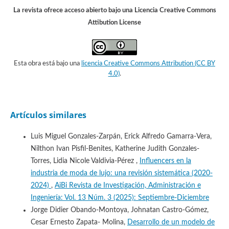
La revista ofrece acceso abierto bajo una Licencia Creative Commons
Attibution License
Esta obra está bajo una
licencia Creative Commons Attribution (CC BY
4.0)
.
Artículos similares
Luis Miguel Gonzales-Zarpán, Erick Alfredo Gamarra-Vera,
Nilthon Ivan Pisfil-Benites, Katherine Judith Gonzales-
Torres, Lidia Nicole Valdivia-Pérez ,
Influencers en la
industria de moda de lujo: una revisión sistemática (2020-
2024)
,
AiBi Revista de Investigación, Administración e
Ingeniería: Vol. 13 Núm. 3 (2025): Septiembre-Diciembre
Jorge Didier Obando-Montoya, Johnatan Castro-Gómez,
Cesar Ernesto Zapata- Molina,
Desarrollo de un modelo de