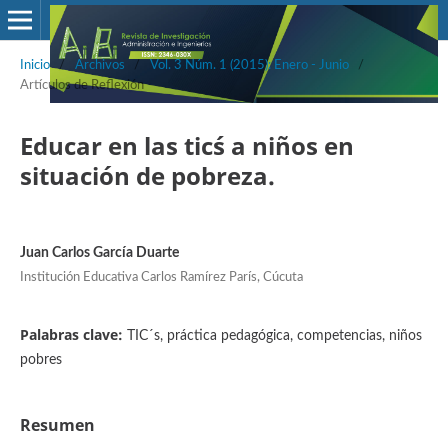
Inicio
/
Archivos
/
Vol. 3 Núm. 1 (2015): Enero - Junio
/
Artículos de Reflexión
Educar en las tic´s a niños en
situación de pobreza.
Juan Carlos García Duarte
Institución Educativa Carlos Ramírez París, Cúcuta
Palabras clave:
TIC´s, práctica pedagógica, competencias, niños
pobres
Resumen