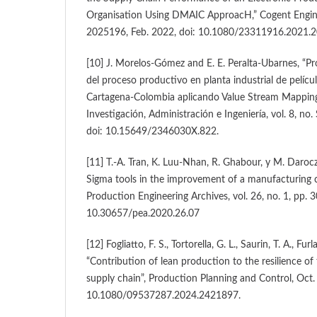
Organisation Using DMAIC ApproacH,” Cogent Engineer
2025196, Feb. 2022, doi: 10.1080/23311916.2021.
[10] J. Morelos-Gómez and E. E. Peralta-Ubarnes, “
del proceso productivo en planta industrial de película
Cartagena-Colombia aplicando Value Stream Mapping”
Investigación, Administración e Ingeniería, vol. 8, no
doi: 10.15649/2346030X.822.
[11] T.-A. Tran, K. Luu-Nhan, R. Ghabour, y M. Darocz
Sigma tools in the improvement of a manufacturing 
Production Engineering Archives, vol. 26, no. 1, pp. 3
10.30657/pea.2020.26.07
[12] Fogliatto, F. S., Tortorella, G. L., Saurin, T. A., Fur
“Contribution of lean production to the resilience of
supply chain”, Production Planning and Control, Oct.
10.1080/09537287.2024.2421897.