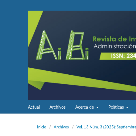
Actual
Archivos
Acerca de
Políticas
Inicio
/
Archivos
/
Vol. 13 Núm. 3 (2025): Septiembr