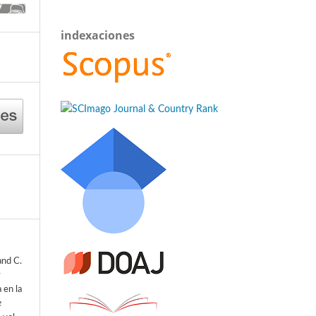
indexaciones
and C.
y
 en la
e