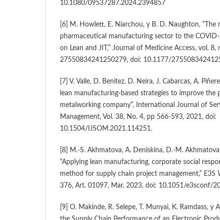
10.1080/09537287.2024.2394857
[6] M. Howlett, E. Niarchou, y B. D. Naughton, “The r
pharmaceutical manufacturing sector to the COVID-
on Lean and JIT,” Journal of Medicine Access, vol. 8, 
27550834241250279, doi: 10.1177/275508342412
[7] V. Valle, D. Benitez, D. Neira, J. Cabarcas, A. Piñe
lean manufacturing-based strategies to improve the 
metalworking company”, International Journal of Se
Management, Vol. 38, No. 4, pp 566-593, 2021, doi:
10.1504/IJSOM.2021.114251.
[8] M.-S. Akhmatova, A. Deniskina, D.-M. Akhmatova, 
“Applying lean manufacturing, corporate social respo
method for supply chain project management,” E3S 
376, Art. 01097, Mar. 2023, doi: 10.1051/e3sconf/
[9] O. Makinde, R. Selepe, T. Munyai, K. Ramdass, y 
the Supply Chain Performance of an Electronic Pro