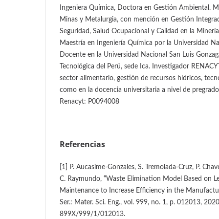
Ingeniera Química, Doctora en Gestión Ambiental. Ma
Minas y Metalurgia, con mención en Gestión Integr
Seguridad, Salud Ocupacional y Calidad en la Minerí
Maestría en Ingeniería Química por la Universidad N
Docente en la Universidad Nacional San Luis Gonzaga
Tecnológica del Perú, sede Ica. Investigador RENACY
sector alimentario, gestión de recursos hídricos, tecno
como en la docencia universitaria a nivel de pregrad
Renacyt: P0094008
Referencias
[1] P. Aucasime-Gonzales, S. Tremolada-Cruz, P. Chav
C. Raymundo, “Waste Elimination Model Based on L
Maintenance to Increase Efficiency in the Manufactur
Ser.: Mater. Sci. Eng., vol. 999, no. 1, p. 012013, 20
899X/999/1/012013.