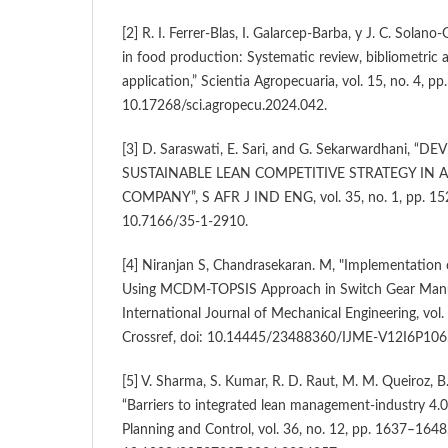
[2] R. I. Ferrer-Blas, I. Galarcep-Barba, y J. C. Sola
in food production: Systematic review, bibliometric 
application,” Scientia Agropecuaria, vol. 15, no. 4, p
10.17268/sci.agropecu.2024.042.
[3] D. Saraswati, E. Sari, and G. Sekarwardhani, 
SUSTAINABLE LEAN COMPETITIVE STRATEGY IN 
COMPANY”, S AFR J IND ENG, vol. 35, no. 1, pp. 15
10.7166/35-1-2910.
[4] Niranjan S, Chandrasekaran. M, "Implementation
Using MCDM-TOPSIS Approach in Switch Gear Manuf
International Journal of Mechanical Engineering, vol. 
Crossref, doi: 10.14445/23488360/IJME-V12I6P106
[5] V. Sharma, S. Kumar, R. D. Raut, M. M. Queiroz, B
“Barriers to integrated lean management-industry 4.0
Planning and Control, vol. 36, no. 12, pp. 1637–1648