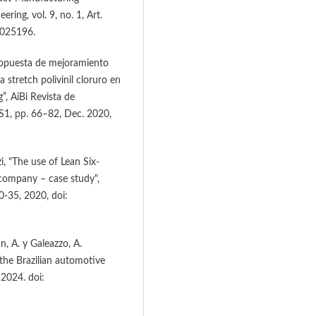
ing, vol. 9, no. 1, Art.
2025196.
Propuesta de mejoramiento
 stretch polivinil cloruro en
, AiBi Revista de
. S1, pp. 66–82, Dec. 2020,
i, "The use of Lean Six-
company – case study",
0-35, 2020, doi:
lan, A. y Galeazzo, A.
 the Brazilian automotive
 2024. doi: