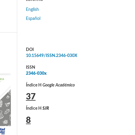
English
Español
DOI
10.15649/ISSN.2346-030X
ISSN
2346-030x
Índice H
Google Académico
37
Índice H
SJR
8