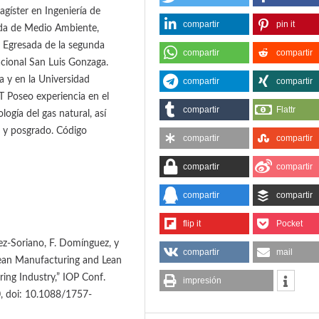
gíster en Ingeniería de
compartir
pin it
ada de Medio Ambiente,
a Egresada de la segunda
compartir
compartir
acional San Luis Gonzaga.
 y en la Universidad
compartir
compartir
T Poseo experiencia en el
compartir
Flattr
logía del gas natural, así
o y posgrado. Código
compartir
compartir
compartir
compartir
compartir
compartir
flip it
Pocket
ez-Soriano, F. Domínguez, y
compartir
mail
ean Manufacturing and Lean
ing Industry,” IOP Conf.
impresión
20, doi: 10.1088/1757-