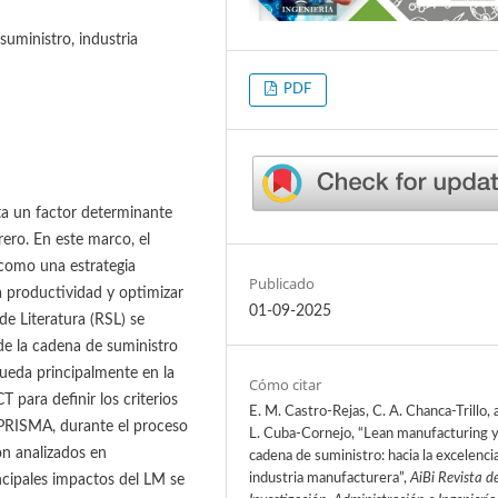
uministro, industria
PDF
ta un factor determinante
ero. En este marco, el
como una estrategia
Publicado
a productividad y optimizar
01-09-2025
de Literatura (RSL) se
 de la cadena de suministro
ueda principalmente en la
Cómo citar
 para definir los criterios
E. M. Castro-Rejas, C. A. Chanca-Trillo, 
o PRISMA, durante el proceso
L. Cuba-Cornejo, “Lean manufacturing 
on analizados en
cadena de suministro: hacia la excelencia
industria manufacturera”,
AiBi Revista d
ncipales impactos del LM se