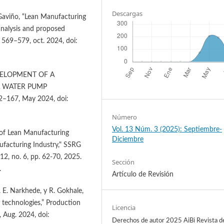
Descargas
no-Gaviño, “Lean Manufacturing
analysis and proposed
p. 569–579, oct. 2024, doi:
“DEVELOPMENT OF A
A WATER PUMP
2–167, May 2024, doi:
Número
Vol. 13 Núm. 3 (2025): Septiembre-
 of Lean Manufacturing
Diciembre
acturing Industry," SSRG
12, no. 6, pp. 62-70, 2025.
Sección
.
Artículo de Revisión
. E. Narkhede, y R. Gokhale,
 technologies,” Production
Licencia
, Aug. 2024, doi:
Derechos de autor 2025 AiBi Revista d