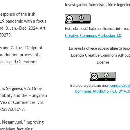
Investigación, Administración e Ingenier
esponse of the Irish
19 pandemic with a focus
no. 8, Jan.–Dec. 2024, Art.
Esta obra está bajo una licencia internac
50279.
Creative Commons Atribución 4.0
.
res and G. Luz, “Design of
La revista ofrece acceso abierto baj
production process of a
Licencia Creative Commons Attibut
rvices and Operations
License
Esta obra está bajo una
licencia Crea
S. Sergeeva, y A. Orlov,
Commons Attribution (CC BY 4.0)
nsibility and the Hungarian
Web of Conferences, vol.
202337601097.
A. Nesamvuni, “Improving
duct-Manufacturing