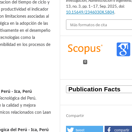
Investigación, Administración e Ingeniería
zacion del tiempo de ciclo y
13, no. 3, pp. 1–17, Sep. 2025, doi:
y productividad el indicador
10.15649/2346030X.5804
.
on limitaciones asociadas al
égica en la adopción de las
Más formatos de cita
sitivamente en el desempeño
tecnologías como la
enibilidad en los procesos de
0
Perú - Ica, Perú
Tecnológica del Perú.
 la calidad y mejora
micos relacionados con Lean
Compartir
ica del Perú - Ica, Perú
tweet
compartir