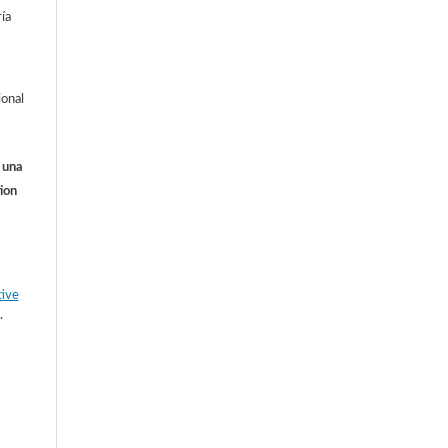
ía
ional
o una
ion
tive
.