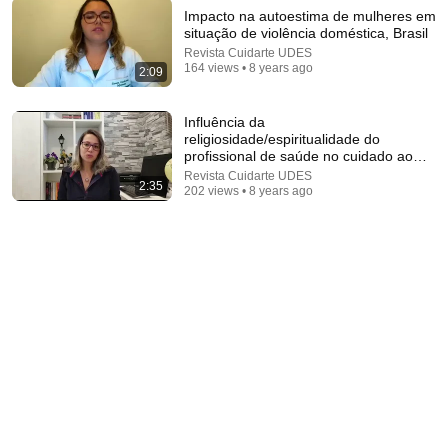
Impacto na autoestima de mulheres em
situação de violência doméstica, Brasil
Revista Cuidarte UDES
2:56
164 views • 8 years ago
2:09
Efectividad de una Estrategia de enseñanza en
Administración de Medicamentos en Pediatría
Influência da
Revista Cuidarte UDES
•
277 views
religiosidade/espiritualidade do
profissional de saúde no cuidado ao
paciente crítico
Revista Cuidarte UDES
2:35
202 views • 8 years ago
24:32
The SIGNS almost no one IDENTIFIES in time |
Nazareth Castellanos