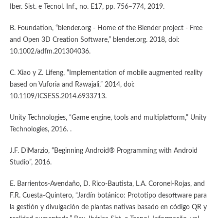
Iber. Sist. e Tecnol. Inf., no. E17, pp. 756–774, 2019.
B. Foundation, “blender.org - Home of the Blender project - Free
and Open 3D Creation Software,” blender.org. 2018, doi:
10.1002/adfm.201304036.
C. Xiao y Z. Lifeng, “Implementation of mobile augmented reality
based on Vuforia and Rawajali,” 2014, doi:
10.1109/ICSESS.2014.6933713.
Unity Technologies, “Game engine, tools and multiplatform,” Unity
Technologies, 2016. .
J.F. DiMarzio, “Beginning Android® Programming with Android
Studio”, 2016.
E. Barrientos-Avendaño, D. Rico-Bautista, L.A. Coronel-Rojas, and
F.R. Cuesta-Quintero, “Jardín botánico: Prototipo desoftware para
la gestión y divulgación de plantas nativas basado en código QR y