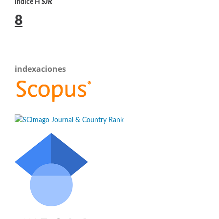
Índice H
SJR
8
indexaciones