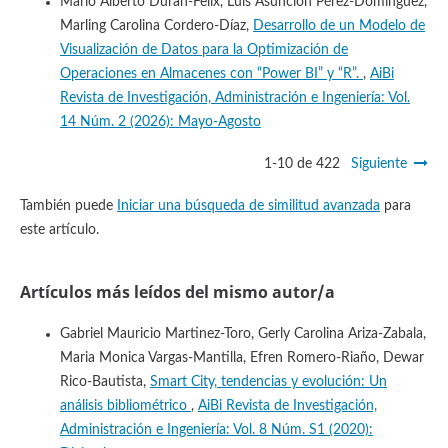
Mario Alberto Duran-Felix, Luis Asunción Pérez-Domínguez,
Marling Carolina Cordero-Díaz,
Desarrollo de un Modelo de
Visualización de Datos para la Optimización de
Operaciones en Almacenes con “Power BI” y “R”.
,
AiBi
Revista de Investigación, Administración e Ingeniería: Vol.
14 Núm. 2 (2026): Mayo-Agosto
1-10 de 422
Siguiente
También puede
Iniciar una búsqueda de similitud avanzada
para
este artículo.
Artículos más leídos del mismo autor/a
Gabriel Mauricio Martinez-Toro, Gerly Carolina Ariza-Zabala,
Maria Monica Vargas-Mantilla, Efren Romero-Riaño, Dewar
Rico-Bautista,
Smart City, tendencias y evolución: Un
análisis bibliométrico
,
AiBi Revista de Investigación,
Administración e Ingeniería: Vol. 8 Núm. S1 (2020):