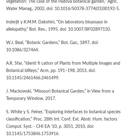
vegetation: The case of the Padova botanical garden,” Agric.
Water Manag., 2002, doi: 10.1016/S0378-3774(01)00192-5.
Inderjit y K.M.M. Dakshini, “On laboratory bioassays in
allelopathy,” Bot. Rev., 1995, doi: 10.1007/BF02897150.
W.J. Beal, “Botanic Gardens,” Bot. Gaz., 1897, doi:
10.1086/327464.
A.R. Sfar, “Identi fi cation of Plants from Multiple Images and
Botanical IdKeys,” Acm, pp. 191–198, 2013, doi:
10.1145/2461466.2461499.
J. Mackowski, “Missouri Botanical Garden,” in View from a
Temporary Window, 2017.
S. White y S. Feiner, “Exploring interfaces to botanical species
classification,” Proc. 28th Int. Conf. Ext. Abstr. Hum. factors
Comput. Syst. - CHI EA ’10, p. 3051, 2010, doi:
10.1145/1753846.1753916.