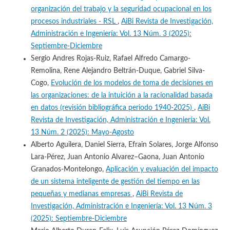
organización del trabajo y la seguridad ocupacional en los
procesos industriales - RSL
,
AiBi Revista de Investigación,
Administración e Ingeniería: Vol. 13 Núm. 3 (2025):
Septiembre-Diciembre
Sergio Andres Rojas-Ruiz, Rafael Alfredo Camargo-
Remolina, Rene Alejandro Beltrán-Duque, Gabriel Silva-
Cogo,
Evolución de los modelos de toma de decisiones en
las organizaciones: de la intuición a la racionalidad basada
en datos (revisión bibliográfica periodo 1940-2025)
,
AiBi
Revista de Investigación, Administración e Ingeniería: Vol.
13 Núm. 2 (2025): Mayo-Agosto
Alberto Aguilera, Daniel Sierra, Efrain Solares, Jorge Alfonso
Lara-Pérez, Juan Antonio Alvarez–Gaona, Juan Antonio
Granados-Montelongo,
Aplicación y evaluación del impacto
de un sistema inteligente de gestión del tiempo en las
pequeñas y medianas empresas
,
AiBi Revista de
Investigación, Administración e Ingeniería: Vol. 13 Núm. 3
(2025): Septiembre-Diciembre