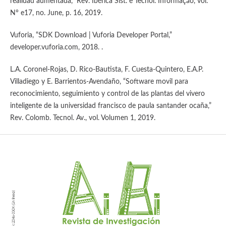
realidad aumentada,” Rev. Ibérica Sist. e Tecnol. Informação, vol.
N° e17, no. June, p. 16, 2019.
Vuforia, “SDK Download | Vuforia Developer Portal,”
developer.vuforia.com, 2018. .
L.A. Coronel-Rojas, D. Rico-Bautista, F. Cuesta-Quintero, E.A.P.
Villadiego y E. Barrientos-Avendaño, “Software movil para
reconocimiento, seguimiento y control de las plantas del vivero
inteligente de la universidad francisco de paula santander ocaña,”
Rev. Colomb. Tecnol. Av., vol. Volumen 1, 2019.