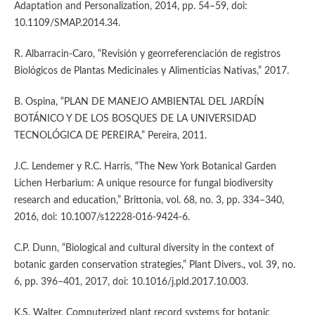
Adaptation and Personalization, 2014, pp. 54–59, doi:
10.1109/SMAP.2014.34.
R. Albarracin-Caro, “Revisión y georreferenciación de registros
Biológicos de Plantas Medicinales y Alimenticias Nativas,” 2017.
B. Ospina, “PLAN DE MANEJO AMBIENTAL DEL JARDÍN
BOTÁNICO Y DE LOS BOSQUES DE LA UNIVERSIDAD
TECNOLÓGICA DE PEREIRA,” Pereira, 2011.
J.C. Lendemer y R.C. Harris, “The New York Botanical Garden
Lichen Herbarium: A unique resource for fungal biodiversity
research and education,” Brittonia, vol. 68, no. 3, pp. 334–340,
2016, doi: 10.1007/s12228-016-9424-6.
C.P. Dunn, “Biological and cultural diversity in the context of
botanic garden conservation strategies,” Plant Divers., vol. 39, no.
6, pp. 396–401, 2017, doi: 10.1016/j.pld.2017.10.003.
K.S. Walter, Computerized plant record systems for botanic