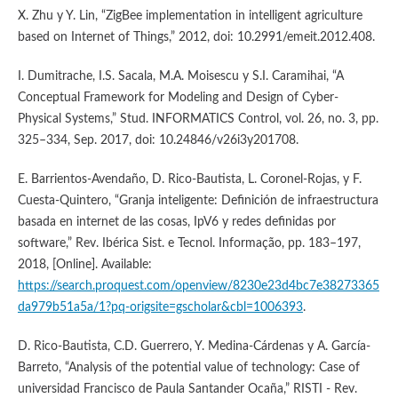
X. Zhu y Y. Lin, “ZigBee implementation in intelligent agriculture
based on Internet of Things,” 2012, doi: 10.2991/emeit.2012.408.
I. Dumitrache, I.S. Sacala, M.A. Moisescu y S.I. Caramihai, “A
Conceptual Framework for Modeling and Design of Cyber-
Physical Systems,” Stud. INFORMATICS Control, vol. 26, no. 3, pp.
325–334, Sep. 2017, doi: 10.24846/v26i3y201708.
E. Barrientos-Avendaño, D. Rico-Bautista, L. Coronel-Rojas, y F.
Cuesta-Quintero, “Granja inteligente: Definición de infraestructura
basada en internet de las cosas, IpV6 y redes definidas por
software,” Rev. Ibérica Sist. e Tecnol. Informação, pp. 183–197,
2018, [Online]. Available:
https://search.proquest.com/openview/8230e23d4bc7e38273365
da979b51a5a/1?pq-origsite=gscholar&cbl=1006393
.
D. Rico-Bautista, C.D. Guerrero, Y. Medina-Cárdenas y A. García-
Barreto, “Analysis of the potential value of technology: Case of
universidad Francisco de Paula Santander Ocaña,” RISTI - Rev.