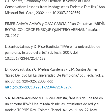
G.E. Schatz, “Taxonomy and Herbaria in Service of Plant
Conservation: Lessons from Madagascar’s Endemic Families,” Ann.
Missouri Bot. Gard., 2002, doi: 10.2307/3298559.
EIMER AMAYA-AMAYA y C.A.V. GARCIA, “Plan Operativo JARDÍN
BOTÁNICO ‘JORGE ENRIQUE QUINTERO ARENAS.’” ocaña, p.
70, 2017.
L. Santos-Jaimes y D. Rico-Bautista, “IPV6 en la universidad de
pamplona: Estado del arte,” Sci. Tech., 2007, doi:
10.22517/23447214.4139.
D. Rico-Bautista, Y.C. Medina-Cárdenas y L.M. Santos Jaimes,
“Ipsec De Ipv6 En La Universidad De Pamplona,” Sci. Tech., vol. 2,
no. 39, pp. 320–325, 2008, doi:
http://dx.doi.org/10.22517/23447214.3239
.
S.A. Alvernia-Acevedo y D. Rico-Bautista, “Análisis de una red en
un entorno IPV6: Una mirada desde las intrusiones de red y el
modelo TCP/IP,” Rev. Colomb. Tecnol. Av., vol. 1, no. 29, May