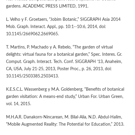
gardens. ACADEMIC PRESS LIMITED, 1991.
L. Velho y F. Groetaers, “Jobim Botanic,” SIGGRAPH Asia 2014
Mob. Graph. Interact. Appl., pp. 10:1--10:6, 2014, doi:
10.1145/2669062.2669065.
T. Martins, P. Machado y A. Rebelo, “The garden of virtual
delights: virtual fauna for a botanical garden,” Spec. Interes. Gr.
Comput. Graph. Interact. Tech. Conf. SIGGRAPH ’13, Anaheim,
CA, USA, July 21-25, 2013, Poster Proc., p. 26, 2013, doi:
10.1145/2503385.2503413.
K.E.S.C.L. Wassenberg y M.A. Goldenberg, “Benefits of botanical
garden visitation: A means-end study,” Urban For. Urban Green,
vol. 14, 2015.
M.H.A.R. Danakorn-Nincarean, M. Bilal-Alia, N.D. Abdul-Halim,
“Mobile Augmented Reality: The Potential for Education,” 2013.