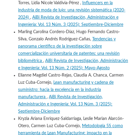
Torres, Lidia Nicole Valdivia-Pérez ,
Influencers en la
industria de moda de lujo: una revisión sistemática (2020-
2024)
,
AiBi Revista de Investigación, Administración e
Ingeniería: Vol. 13 Núm. 3 (2025): Septiembre-Diciembre
Marling Carolina Cordero-Díaz, Hugo Fernando Castro-
Silva, Gonzalo Andrés Rodríguez-Cañas,
Tendencias y
panorama científico de la investigación sobre
comercialización universitaria de patentes: una revisión
bibliométrica
,
AiBi Revista de Investigación, Administración
e Ingeniería: Vol. 13 Núm. 2 (2025): Mayo-Agosto
Elianne Magdiel Castro-Rejas, Claudia A. Chanca, Carmen
Luz Cuba-Cornejo,
Lean manufacturing y cadena de
suministro: hacia la excelencia en la industria
manufacturera
,
AiBi Revista de Investigación,
Administración e Ingeniería: Vol. 13 Núm. 3 (2025):
Septiembre-Diciembre
Kryzia Ariana Enriquez-Saldarriaga, Leslie Marian Alarcón-
Otero, Carmen Luz Cuba-Cornejo,
Metodología 5S como
herramienta de Lean Manufacturing: impacto en la