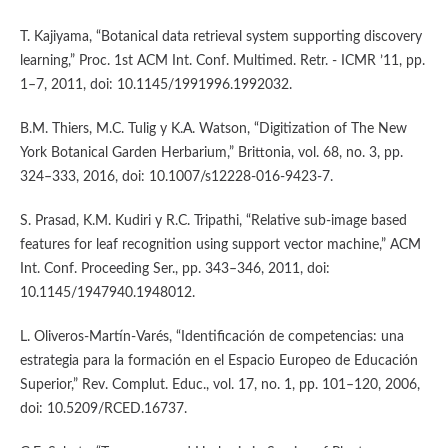
T. Kajiyama, “Botanical data retrieval system supporting discovery
learning,” Proc. 1st ACM Int. Conf. Multimed. Retr. - ICMR ’11, pp.
1–7, 2011, doi: 10.1145/1991996.1992032.
B.M. Thiers, M.C. Tulig y K.A. Watson, “Digitization of The New
York Botanical Garden Herbarium,” Brittonia, vol. 68, no. 3, pp.
324–333, 2016, doi: 10.1007/s12228-016-9423-7.
S. Prasad, K.M. Kudiri y R.C. Tripathi, “Relative sub-image based
features for leaf recognition using support vector machine,” ACM
Int. Conf. Proceeding Ser., pp. 343–346, 2011, doi:
10.1145/1947940.1948012.
L. Oliveros-Martín-Varés, “Identificación de competencias: una
estrategia para la formación en el Espacio Europeo de Educación
Superior,” Rev. Complut. Educ., vol. 17, no. 1, pp. 101–120, 2006,
doi: 10.5209/RCED.16737.