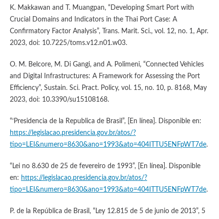
K. Makkawan and T. Muangpan, “Developing Smart Port with
Crucial Domains and Indicators in the Thai Port Case: A
Confirmatory Factor Analysis”, Trans. Marit. Sci., vol. 12, no. 1, Apr.
2023, doi: 10.7225/toms.v12.n01.w03.
O. M. Belcore, M. Di Gangi, and A. Polimeni, “Connected Vehicles
and Digital Infrastructures: A Framework for Assessing the Port
Efficiency”, Sustain. Sci. Pract. Policy, vol. 15, no. 10, p. 8168, May
2023, doi: 10.3390/su15108168.
“‘Presidencia de la Republica de Brasil”, [En línea]. Disponible en:
https://legislacao.presidencia.gov.br/atos/?
tipo=LEI&numero=8630&ano=1993&ato=404ITTU5ENFpWT7de
.
“Lei no 8.630 de 25 de fevereiro de 1993”, [En línea]. Disponible
en:
https://legislacao.presidencia.gov.br/atos/?
tipo=LEI&numero=8630&ano=1993&ato=404ITTU5ENFpWT7de
.
P. de la República de Brasil, “Ley 12.815 de 5 de junio de 2013”, 5