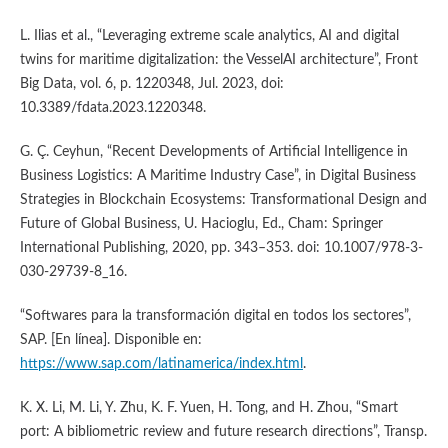
L. Ilias et al., “Leveraging extreme scale analytics, AI and digital
twins for maritime digitalization: the VesselAI architecture”, Front
Big Data, vol. 6, p. 1220348, Jul. 2023, doi:
10.3389/fdata.2023.1220348.
G. Ç. Ceyhun, “Recent Developments of Artificial Intelligence in
Business Logistics: A Maritime Industry Case”, in Digital Business
Strategies in Blockchain Ecosystems: Transformational Design and
Future of Global Business, U. Hacioglu, Ed., Cham: Springer
International Publishing, 2020, pp. 343–353. doi: 10.1007/978-3-
030-29739-8_16.
“Softwares para la transformación digital en todos los sectores”,
SAP. [En línea]. Disponible en:
https://www.sap.com/latinamerica/index.html
.
K. X. Li, M. Li, Y. Zhu, K. F. Yuen, H. Tong, and H. Zhou, “Smart
port: A bibliometric review and future research directions”, Transp.