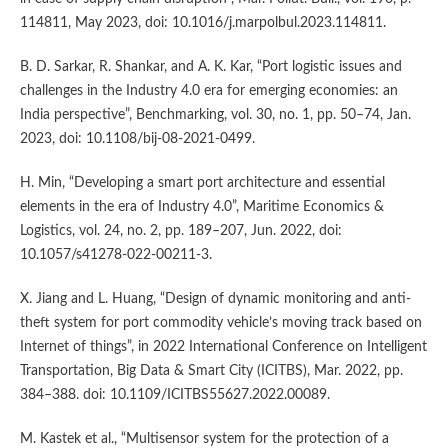
114811, May 2023, doi: 10.1016/j.marpolbul.2023.114811.
B. D. Sarkar, R. Shankar, and A. K. Kar, “Port logistic issues and
challenges in the Industry 4.0 era for emerging economies: an
India perspective”, Benchmarking, vol. 30, no. 1, pp. 50–74, Jan.
2023, doi: 10.1108/bij-08-2021-0499.
H. Min, “Developing a smart port architecture and essential
elements in the era of Industry 4.0”, Maritime Economics &
Logistics, vol. 24, no. 2, pp. 189–207, Jun. 2022, doi:
10.1057/s41278-022-00211-3.
X. Jiang and L. Huang, “Design of dynamic monitoring and anti-
theft system for port commodity vehicle’s moving track based on
Internet of things”, in 2022 International Conference on Intelligent
Transportation, Big Data & Smart City (ICITBS), Mar. 2022, pp.
384–388. doi: 10.1109/ICITBS55627.2022.00089.
M. Kastek et al., “Multisensor system for the protection of a