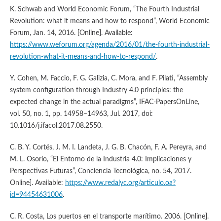
K. Schwab and World Economic Forum, “The Fourth Industrial
Revolution: what it means and how to respond”, World Economic
Forum, Jan. 14, 2016. [Online]. Available:
https://www.weforum.org/agenda/2016/01/the-fourth-industrial-
revolution-what-it-means-and-how-to-respond/
.
Y. Cohen, M. Faccio, F. G. Galizia, C. Mora, and F. Pilati, “Assembly
system configuration through Industry 4.0 principles: the
expected change in the actual paradigms”, IFAC-PapersOnLine,
vol. 50, no. 1, pp. 14958–14963, Jul. 2017, doi:
10.1016/j.ifacol.2017.08.2550.
C. B. Y. Cortés, J. M. I. Landeta, J. G. B. Chacón, F. A. Pereyra, and
M. L. Osorio, “El Entorno de la Industria 4.0: Implicaciones y
Perspectivas Futuras”, Conciencia Tecnológica, no. 54, 2017.
Online]. Available:
https://www.redalyc.org/articulo.oa?
id=94454631006
.
C. R. Costa, Los puertos en el transporte marítimo. 2006. [Online].