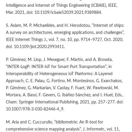
Intelligence and Internet of Things Engineering (ICBAIE), IEEE,
Mar. 2021, doi: 10.1109/icbaie52039.2021.9389884.
S. Aslam, M. P. Michaelides, and H. Herodotou, “Internet of ships:
A survey on architectures, emerging applications, and challenges”,
IEEE Internet Things J., vol. 7, no. 10, pp. 9714–9727, Oct. 2020,
doi: 10.1109/jiot.2020.2993411.
P. Giménez, M. Llop, J. Meseguer, F. Martin, and A. Broseta,
“INTER-LogP: INTER-IoT for Smart Port Transportation”, in
Interoperability of Heterogeneous IoT Platforms: A Layered
Approach, C. E. Palau, G. Fortino, M. Montesinos, G. Exarchakos,
P. Giménez, G. Markarian, V. Castay, F. Fuart, W. Pawłowski, M.
Mortara, A. Bassi, F. Gevers, G. Ibáñez-Sánchez, and I. Huet, Eds.,
Cham: Springer International Publishing, 2021, pp. 257–277. doi:
10.1007/978-3-030-82446-4_9.
M. Aria and C. Cuccurullo, “bibliometrix: An R-tool for
comprehensive science mapping analysis”, J. Informetr., vol. 11,