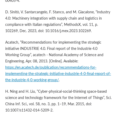
00405-4.
D. Sinitò, V. Santarcangelo, F. Stanco, and M. Giacalone, “Industry
4.0: Machinery integration with supply chain and logistics in
compliance with Italian regulations”, MethodsX, vol. 11, p.
102269, Dec. 2023, doi: 10.1016/j.mex.2023.102269.
Acatech, “Recommendations for implementing the strategic
initiative INDUSTRIE 4.0. Final report of the Industrie 4.0
Working Group”, acatech - National Academy of Science and
Engineering, Apr. 08, 2013. [Online]. Available:
https://en.acatech.de/publication/recommendations-for-
implementing-the-strategic-initiative-industrie-4-0-final-report-of-
the-industrie-4-0-working-group/
.
H. Ning and H. Liu, “Cyber-physical-social-thinking space-based
science and technology framework for the Internet of Things”, Sci.
China Inf. Sci., vol. 58, no. 3, pp. 1–19, Mar. 2015, doi:
10.1007/s11432-014-5209-2.