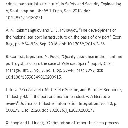
critical harbour infrastructure”, in Safety and Security Engineering
V, Southampton, UK: WIT Press, Sep. 2013. doi:
10.2495/safe130271.
A. N. Rakhmangulov and D. S. Muravyov, “The development of
the regional sea port infrastructure on the basis of dry port”, Econ.
Reg., pp. 924–936, Sep. 2016, doi: 10.17059/2016-3-26.
R. Compés López and N. Poole, “Quality assurance in the maritime
port logistics chain: the case of Valencia, Spain”, Supply Chain
Manage.: Int. J., vol. 3, no. 1, pp. 33–44, Mar. 1998, doi:
10.1108/13598549810200915.
I. de la Peña Zarzuelo, M. J. Freire Soeane, and B. López Bermúdez,
“Industry 4.0 in the port and maritime industry: A literature
review”, Journal of Industrial Information Integration, vol. 20, p.
100173, Dec. 2020, doi: 10.1016/j.jii.2020.100173.
X. Song and L. Huang, “Optimization of import business process