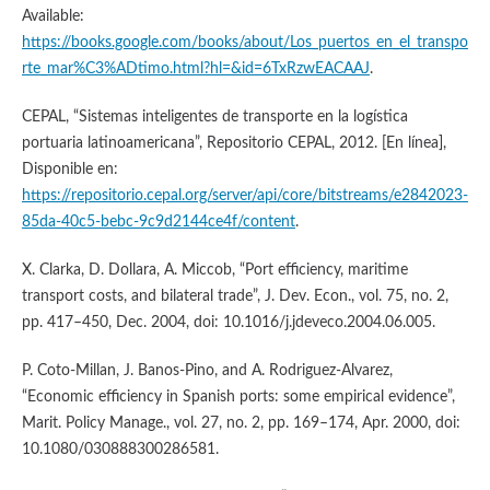
Available:
https://books.google.com/books/about/Los_puertos_en_el_transpo
rte_mar%C3%ADtimo.html?hl=&id=6TxRzwEACAAJ
.
CEPAL, “Sistemas inteligentes de transporte en la logística
portuaria latinoamericana”, Repositorio CEPAL, 2012. [En línea],
Disponible en:
https://repositorio.cepal.org/server/api/core/bitstreams/e2842023-
85da-40c5-bebc-9c9d2144ce4f/content
.
X. Clarka, D. Dollara, A. Miccob, “Port efficiency, maritime
transport costs, and bilateral trade”, J. Dev. Econ., vol. 75, no. 2,
pp. 417–450, Dec. 2004, doi: 10.1016/j.jdeveco.2004.06.005.
P. Coto-Millan, J. Banos-Pino, and A. Rodriguez-Alvarez,
“Economic efficiency in Spanish ports: some empirical evidence”,
Marit. Policy Manage., vol. 27, no. 2, pp. 169–174, Apr. 2000, doi:
10.1080/030888300286581.