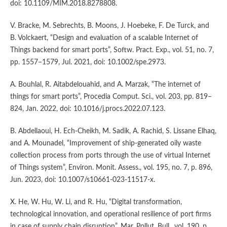
doi: 10.1109/MIM.2018.8278808.
V. Bracke, M. Sebrechts, B. Moons, J. Hoebeke, F. De Turck, and
B. Volckaert, “Design and evaluation of a scalable Internet of
Things backend for smart ports”, Softw. Pract. Exp., vol. 51, no. 7,
pp. 1557–1579, Jul. 2021, doi: 10.1002/spe.2973.
A. Bouhlal, R. Aitabdelouahid, and A. Marzak, “The internet of
things for smart ports”, Procedia Comput. Sci., vol. 203, pp. 819–
824, Jan. 2022, doi: 10.1016/j.procs.2022.07.123.
B. Abdellaoui, H. Ech-Cheikh, M. Sadik, A. Rachid, S. Lissane Elhaq,
and A. Mounadel, “Improvement of ship-generated oily waste
collection process from ports through the use of virtual Internet
of Things system”, Environ. Monit. Assess., vol. 195, no. 7, p. 896,
Jun. 2023, doi: 10.1007/s10661-023-11517-x.
X. He, W. Hu, W. Li, and R. Hu, “Digital transformation,
technological innovation, and operational resilience of port firms
in case of supply chain disruption”, Mar. Pollut. Bull., vol. 190, p.