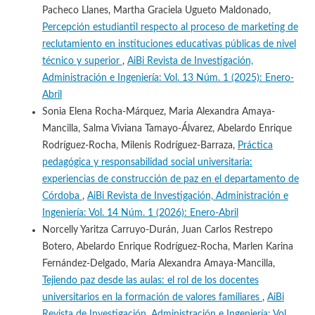
Pacheco Llanes, Martha Graciela Ugueto Maldonado,
Percepción estudiantil respecto al proceso de marketing de
reclutamiento en instituciones educativas públicas de nivel
técnico y superior
,
AiBi Revista de Investigación,
Administración e Ingeniería: Vol. 13 Núm. 1 (2025): Enero-
Abril
Sonia Elena Rocha-Márquez, Maria Alexandra Amaya-
Mancilla, Salma Viviana Tamayo-Álvarez, Abelardo Enrique
Rodríguez-Rocha, Milenis Rodríguez-Barraza,
Práctica
pedagógica y responsabilidad social universitaria:
experiencias de construcción de paz en el departamento de
Córdoba
,
AiBi Revista de Investigación, Administración e
Ingeniería: Vol. 14 Núm. 1 (2026): Enero-Abril
Norcelly Yaritza Carruyo-Durán, Juan Carlos Restrepo
Botero, Abelardo Enrique Rodríguez-Rocha, Marlen Karina
Fernández-Delgado, Maria Alexandra Amaya-Mancilla,
Tejiendo paz desde las aulas: el rol de los docentes
universitarios en la formación de valores familiares
,
AiBi
Revista de Investigación, Administración e Ingeniería: Vol.