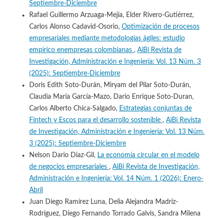
Septiembre-Diciembre
Rafael Guillermo Arzuaga-Mejía, Elder Rivero-Gutiérrez,
Carlos Alonso Cadavid-Osorio,
Optimización de procesos
empresariales mediante metodologías ágiles: estudio
empírico enempresas colombianas
,
AiBi Revista de
Investigación, Administración e Ingeniería: Vol. 13 Núm. 3
(2025): Septiembre-Diciembre
Doris Edith Soto-Durán, Miryam del Pilar Soto-Durán,
Claudia María García-Mazo, Dario Enrique Soto-Duran,
Carlos Alberto Chica-Salgado,
Estrategias conjuntas de
Fintech y Escos para el desarrollo sostenible
,
AiBi Revista
de Investigación, Administración e Ingeniería: Vol. 13 Núm.
3 (2025): Septiembre-Diciembre
Nelson Dario Diaz-Gil,
La economía circular en el modelo
de negocios empresariales
,
AiBi Revista de Investigación,
Administración e Ingeniería: Vol. 14 Núm. 1 (2026): Enero-
Abril
Juan Diego Ramírez Luna, Delia Alejandra Madriz-
Rodríguez, Diego Fernando Torrado Galvis, Sandra Milena