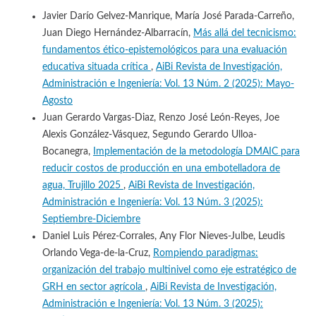
Javier Darío Gelvez-Manrique, María José Parada-Carreño,
Juan Diego Hernández-Albarracín,
Más allá del tecnicismo:
fundamentos ético-epistemológicos para una evaluación
educativa situada crítica
,
AiBi Revista de Investigación,
Administración e Ingeniería: Vol. 13 Núm. 2 (2025): Mayo-
Agosto
Juan Gerardo Vargas-Diaz, Renzo José León-Reyes, Joe
Alexis González-Vásquez, Segundo Gerardo Ulloa-
Bocanegra,
Implementación de la metodología DMAIC para
reducir costos de producción en una embotelladora de
agua, Trujillo 2025
,
AiBi Revista de Investigación,
Administración e Ingeniería: Vol. 13 Núm. 3 (2025):
Septiembre-Diciembre
Daniel Luis Pérez-Corrales, Any Flor Nieves-Julbe, Leudis
Orlando Vega-de-la-Cruz,
Rompiendo paradigmas:
organización del trabajo multinivel como eje estratégico de
GRH en sector agrícola
,
AiBi Revista de Investigación,
Administración e Ingeniería: Vol. 13 Núm. 3 (2025):