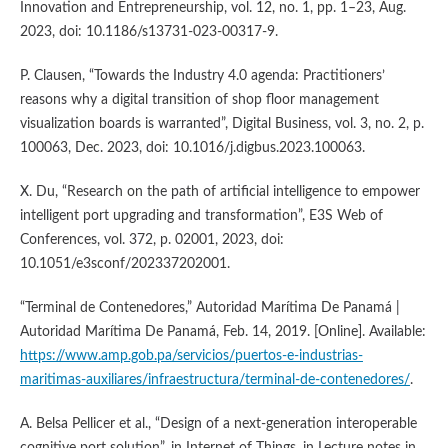
Innovation and Entrepreneurship, vol. 12, no. 1, pp. 1–23, Aug.
2023, doi: 10.1186/s13731-023-00317-9.
P. Clausen, “Towards the Industry 4.0 agenda: Practitioners’
reasons why a digital transition of shop floor management
visualization boards is warranted”, Digital Business, vol. 3, no. 2, p.
100063, Dec. 2023, doi: 10.1016/j.digbus.2023.100063.
X. Du, “Research on the path of artificial intelligence to empower
intelligent port upgrading and transformation”, E3S Web of
Conferences, vol. 372, p. 02001, 2023, doi:
10.1051/e3sconf/202337202001.
“Terminal de Contenedores,” Autoridad Marítima De Panamá |
Autoridad Marítima De Panamá, Feb. 14, 2019. [Online]. Available:
https://www.amp.gob.pa/servicios/puertos-e-industrias-
maritimas-auxiliares/infraestructura/terminal-de-contenedores/
.
A. Belsa Pellicer et al., “Design of a next-generation interoperable
cognitive port solution”, in Internet of Things, in Lecture notes in