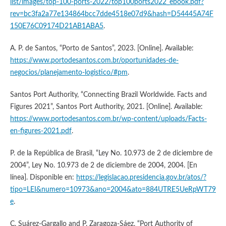
list/images/top-100-ports-2022/top100ports2022_ebook.pdf?
rev=bc3fa2a77e134864bcc7dde4518e07d9&hash=D54445A74F
150E76C09174D21AB1ABA5
.
A. P. de Santos, “Porto de Santos”, 2023. [Online]. Available:
https://www.portodesantos.com.br/oportunidades-de-
negocios/planejamento-logistico/#pm
.
Santos Port Authority, “Connecting Brazil Worldwide. Facts and
Figures 2021”, Santos Port Authority, 2021. [Online]. Available:
https://www.portodesantos.com.br/wp-content/uploads/Facts-
en-figures-2021.pdf
.
P. de la República de Brasil, “Ley No. 10.973 de 2 de diciembre de
2004”, Ley No. 10.973 de 2 de diciembre de 2004, 2004. [En
línea]. Disponible en:
https://legislacao.presidencia.gov.br/atos/?
tipo=LEI&numero=10973&ano=2004&ato=884UTRE5UeRpWT79
e
.
C. Suárez-Gargallo and P. Zaragoza-Sáez, “Port Authority of