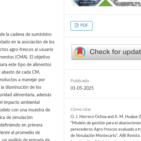
PDF
 de la cadena de suministro
tado en la asociación de los
tos agro-frescos al usuario
imentos (CMA). El objetivo
para este tipo de alimentos
el abasto de cada CM,
Publicado
productos a manejar por
la disminución de los
01-05-2025
guridad alimentaria, además
del impacto ambiental
Cómo citar
 modelo con una muestra de
O. J. Herrera-Ochoa and A. M. Hualpa-Z
ca de simulación
“Modelo de gestión para el abastecimie
 definiendo en primera
perecederos Agro-frescos evaluado a t
alente al promedio de
de Simulación Montecarlo”,
AiBi Revista
 un análisis de entrada de