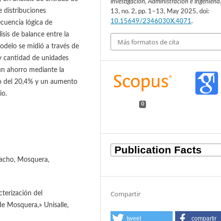
Investigación, Administración e Ingeniería
e distribuciones
13, no. 2, pp. 1–13, May 2025, doi:
10.15649/2346030X.4071
.
ecuencia lógica de
sis de balance entre la
Más formatos de cita
odelo se midió a través de
 y cantidad de unidades
un ahorro mediante la
to del 20,4% y un aumento
io.
0
pacho, Mosquera,
Compartir
terización del
de Mosquera,» Unisalle,
tweet
compartir