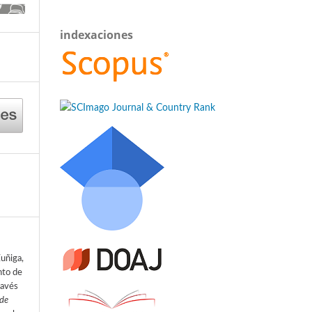
indexaciones
uñiga,
nto de
ravés
 de