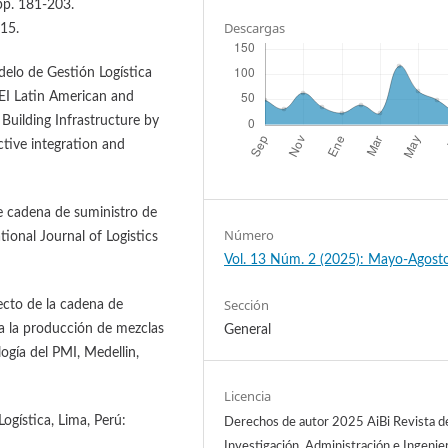
 pp. 181-203.
Descargas
015.
delo de Gestión Logística
EI Latin American and
uilding Infrastructure by
ective integration and
 de cadena de suministro de
Número
ional Journal of Logistics
Vol. 13 Núm. 2 (2025): Mayo-Agost
Sección
yecto de la cadena de
ra la producción de mezclas
General
logía del PMI, Medellin,
Licencia
ogística, Lima, Perú:
Derechos de autor 2025 AiBi Revista d
Investigación, Administración e Ingenier