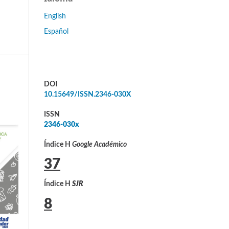
English
Español
DOI
10.15649/ISSN.2346-030X
ISSN
2346-030x
Índice H
Google Académico
37
Índice H
SJR
8