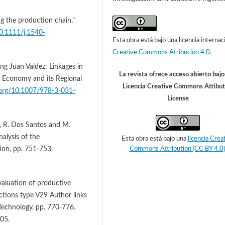
ng the production chain,"
10.1111/j.1540-
Esta obra está bajo una licencia internac
Creative Commons Atribución 4.0
.
ing Juan Valdez: Linkages in
La revista ofrece acceso abierto baj
 Economy and its Regional
Licencia Creative Commons Attibut
i.org/10.1007/978-3-031-
License
ta, R. Dos Santos and M.
alysis of the
Esta obra está bajo una
licencia Crea
tion, pp. 751-753.
Commons Attribution (CC BY 4.0)
valuation of productive
ctions type V29 Author links
 Technology, pp. 770-776.
005.