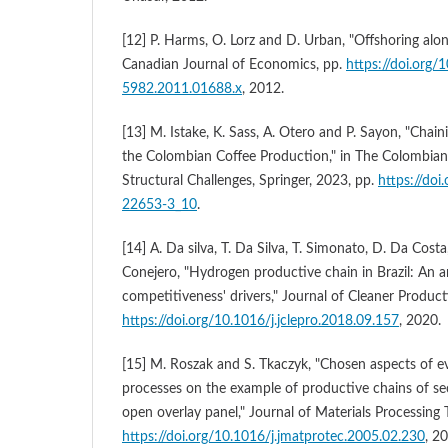
[12] P. Harms, O. Lorz and D. Urban, "Offshoring alo
Canadian Journal of Economics, pp.
https://doi.org/
5982.2011.01688.x
, 2012.
[13] M. Istake, K. Sass, A. Otero and P. Sayon, "Chain
the Colombian Coffee Production," in The Colombian
Structural Challenges, Springer, 2023, pp.
https://do
22653-3_10
.
[14] A. Da silva, T. Da Silva, T. Simonato, D. Da Cos
Conejero, "Hydrogen productive chain in Brazil: An an
competitiveness' drivers," Journal of Cleaner Produc
https://doi.org/10.1016/j.jclepro.2018.09.157
, 2020.
[15] M. Roszak and S. Tkaczyk, "Chosen aspects of e
processes on the example of productive chains of se
open overlay panel," Journal of Materials Processing
https://doi.org/10.1016/j.jmatprotec.2005.02.230
, 2