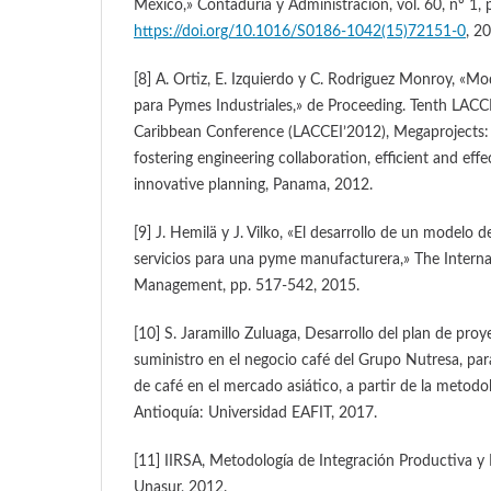
México,» Contaduría y Administración, vol. 60, nº 1,
https://doi.org/10.1016/S0186-1042(15)72151-0
, 2
[8] A. Ortiz, E. Izquierdo y C. Rodriguez Monroy, «Mo
para Pymes Industriales,» de Proceeding. Tenth LACC
Caribbean Conference (LACCEI’2012), Megaprojects: B
fostering engineering collaboration, efficient and eff
innovative planning, Panama, 2012.
[9] J. Hemilä y J. Vilko, «El desarrollo de un modelo
servicios para una pyme manufacturera,» The Internat
Management, pp. 517-542, 2015.
[10] S. Jaramillo Zuluaga, Desarrollo del plan de pro
suministro en el negocio café del Grupo Nutresa, pa
de café en el mercado asiático, a partir de la metodo
Antioquía: Universidad EAFIT, 2017.
[11] IIRSA, Metodología de Integración Productiva y L
Unasur, 2012.