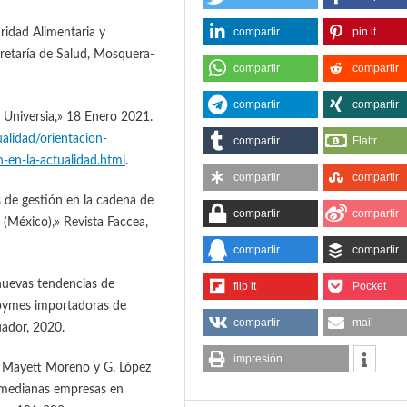
compartir
pin it
ridad Alimentaria y
retaría de Salud, Mosquera-
compartir
compartir
compartir
compartir
 Universia,» 18 Enero 2021.
ualidad/orientacion-
compartir
Flattr
-en-la-actualidad.html
.
compartir
compartir
 de gestión en la cadena de
compartir
compartir
(México),» Revista Faccea,
compartir
compartir
s nuevas tendencias de
flip it
Pocket
ipymes importadoras de
compartir
mail
uador, 2020.
impresión
 Y. Mayett Moreno y G. López
 medianas empresas en