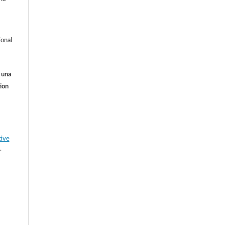
ional
o una
ion
tive
.