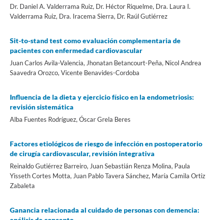
Dr. Daniel A. Valderrama Ruiz, Dr. Héctor Riquelme, Dra. Laura I.
Valderrama Ruiz, Dra. Iracema Sierra, Dr. Raúl Gutiérrez
Sit-to-stand test como evaluación complementaria de
pacientes con enfermedad cardiovascular
Juan Carlos Avila-Valencia, Jhonatan Betancourt-Peña, Nicol Andrea
Saavedra Orozco, Vicente Benavides-Cordoba
Influencia de la dieta y ejercicio físico en la endometriosis:
revisión sistemática
Alba Fuentes Rodríguez, Óscar Grela Beres
Factores etiológicos de riesgo de infección en postoperatorio
de cirugía cardiovascular, revisión integrativa
Reinaldo Gutiérrez Barreiro, Juan Sebastián Renza Molina, Paula
Yisseth Cortes Motta, Juan Pablo Tavera Sánchez, María Camila Ortiz
Zabaleta
Ganancia relacionada al cuidado de personas con demencia:
análisis de concepto