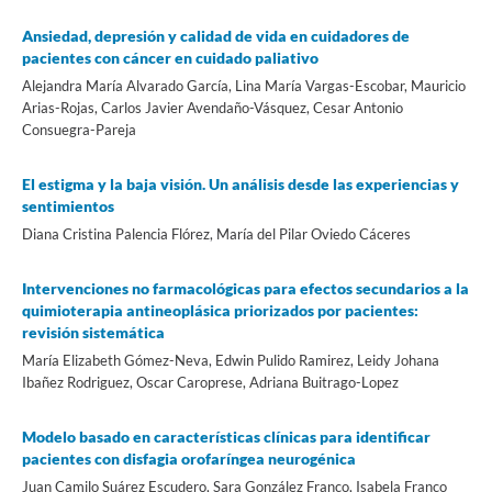
Ansiedad, depresión y calidad de vida en cuidadores de
pacientes con cáncer en cuidado paliativo
Alejandra María Alvarado García, Lina María Vargas-Escobar, Mauricio
Arias-Rojas, Carlos Javier Avendaño-Vásquez, Cesar Antonio
Consuegra-Pareja
El estigma y la baja visión. Un análisis desde las experiencias y
sentimientos
Diana Cristina Palencia Flórez, María del Pilar Oviedo Cáceres
Intervenciones no farmacológicas para efectos secundarios a la
quimioterapia antineoplásica priorizados por pacientes:
revisión sistemática
María Elizabeth Gómez-Neva, Edwin Pulido Ramirez, Leidy Johana
Ibañez Rodriguez, Oscar Caroprese, Adriana Buitrago-Lopez
Modelo basado en características clínicas para identificar
pacientes con disfagia orofaríngea neurogénica
Juan Camilo Suárez Escudero, Sara González Franco, Isabela Franco