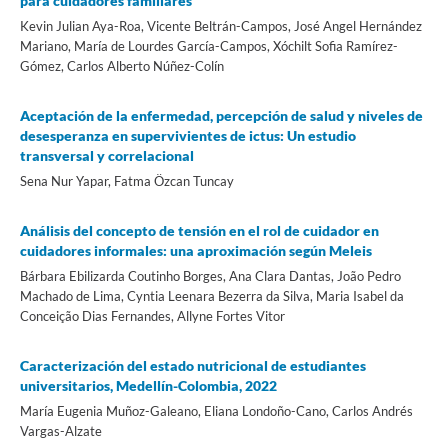
para cuidadores familiares
Kevin Julian Aya-Roa, Vicente Beltrán-Campos, José Angel Hernández
Mariano, María de Lourdes García-Campos, Xóchilt Sofia Ramírez-
Gómez, Carlos Alberto Núñez-Colín
Aceptación de la enfermedad, percepción de salud y niveles de
desesperanza en supervivientes de ictus: Un estudio
transversal y correlacional
Sena Nur Yapar, Fatma Özcan Tuncay
Análisis del concepto de tensión en el rol de cuidador en
cuidadores informales: una aproximación según Meleis
Bárbara Ebilizarda Coutinho Borges, Ana Clara Dantas, João Pedro
Machado de Lima, Cyntia Leenara Bezerra da Silva, Maria Isabel da
Conceição Dias Fernandes, Allyne Fortes Vitor
Caracterización del estado nutricional de estudiantes
universitarios, Medellín-Colombia, 2022
María Eugenia Muñoz-Galeano, Eliana Londoño-Cano, Carlos Andrés
Vargas-Alzate