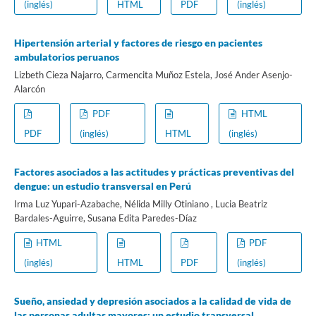
(inglés)
HTML
PDF
(inglés)
Hipertensión arterial y factores de riesgo en pacientes
ambulatorios peruanos
Lizbeth Cieza Najarro, Carmencita Muñoz Estela, José Ander Asenjo-
Alarcón
PDF
HTML
PDF
(inglés)
HTML
(inglés)
Factores asociados a las actitudes y prácticas preventivas del
dengue: un estudio transversal en Perú
Irma Luz Yupari-Azabache, Nélida Milly Otiniano , Lucia Beatriz
Bardales-Aguirre, Susana Edita Paredes-Díaz
HTML
PDF
(inglés)
HTML
PDF
(inglés)
Sueño, ansiedad y depresión asociados a la calidad de vida de
las personas adultas mayores: un estudio transversal