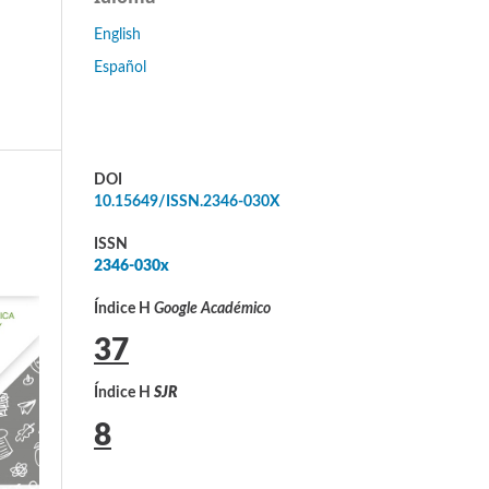
English
Español
DOI
10.15649/ISSN.2346-030X
ISSN
2346-030x
Índice H
Google Académico
37
Índice H
SJR
8