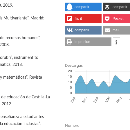
8, 2019.
compartir
compartir
is Multivariante”, Madrid:
flip it
Pocket
compartir
mail
o de recursos humanos”,
impresión
 2008.
rorubri”, instrument to
atics, 2018.
Descargas
a y matemáticas”. Revista
ta de educación de Castilla-La
. 2012.
de enseñanza a estudiantes
a educación inclusiva”,
Número