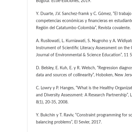
Bogotá: Ecoe-Ediciones, 2019.
Y. Duarte, J.V. Sanchez-framk y C. Gómez, “El trabajo
competencias económicas y financieras en estudiantes
Región del Catatumbo-Colombia”, Revista covalente. 
A. Rusilowati, L. Kurniawati, S. Nugroho y A. Widiy
Instrument of Scientific Literacy Assessment on the
Journal of Environmental & Science Education”, 11 
D. Belsley, E. Kuh, E. y R. Welsch, “Regression diagnost
data and sources of collinearity”, Hoboken, New Jers
C. Lowry y P. Hanges, “What is the Healthy Organiza
and Diversity Assessment: A Research Partnership”, 
8(1), 20-35, 2008.
Y. Bukchin y T. Raviv, “Constraint programming for so
balancing problems”, El Sevier, 2017.