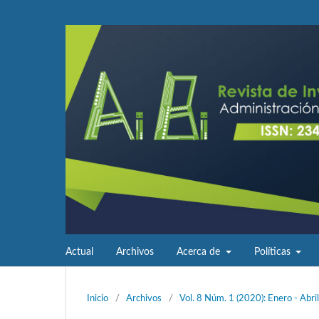
Actual
Archivos
Acerca de
Políticas
Inicio
/
Archivos
/
Vol. 8 Núm. 1 (2020): Enero - Abril