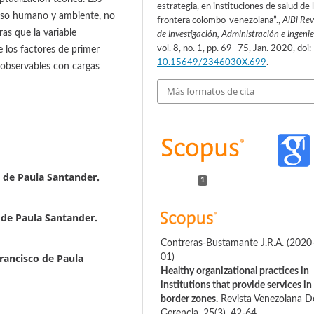
estrategia, en instituciones de salud de 
curso humano y ambiente, no
frontera colombo-venezolana”.,
AiBi Rev
ras que la variable
de Investigación, Administración e Ingenie
vol. 8, no. 1, pp. 69–75, Jan. 2020, doi:
e los factores de primer
10.15649/2346030X.699
.
 observables con cargas
Más formatos de cita
 de Paula Santander.
1
 de Paula Santander.
Contreras-Bustamante J.R.A.
(2020
rancisco de Paula
01)
Healthy organizational practices in
institutions that provide services in
border zones.
Revista Venezolana D
Gerencia, 25(3), 42-64.