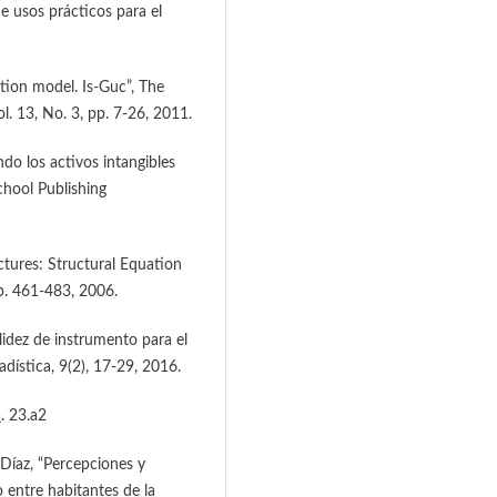
e usos prácticos para el
ation model. Is-Guc”, The
l. 13, No. 3, pp. 7-26, 2011.
do los activos intangibles
chool Publishing
tures: Structural Equation
pp. 461-483, 2006.
lidez de instrumento para el
dística, 9(2), 17-29, 2016.
5
. 23.a2
Díaz, “Percepciones y
 entre habitantes de la