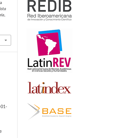
la
ista
ría
,
-01-
e