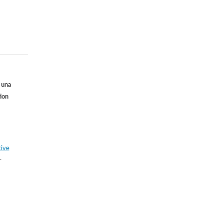
o una
ion
tive
.