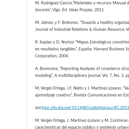
M. Rodríguez-Cancio,”Materiales y recursos Manual d
docente”, Vigo. Ed: Ideas Propias, 2011.
M. Jáimez, y F. Bretones, “Towards a healthy organis
Journal of Industrial Relations & Human Resource, Vo
R. Kaplan y D. Norton “Mapas Estratégicos convirtien
en resultados tangibles”, España: Harvard Business S
Corporation, 2004.
A. Boomsma, “Reporting Analyses of covariance struc
modeling”, A multidisciplinary journal, Vol. 7, No. 3, 
M. Vergel-Ortega, J.F. Nieto y J. Martínez-Lozano, “Va
aprendizaje creativo”, Revista Comunicaciones en Esta
doi:
http://dx.doi.org/10.14483/udistrital.jour.RC.201
M. Vergel-Ortega, J. Martínez-Lozano y M. Contreras-
características del espacio público y ambiente urbano