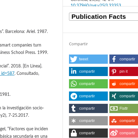
10.37960/rvg.v25i3.33353
”. Barcelona: Ariel. 1987.
Compartir
 smart companies turn
iness School Press. 1999.
tweet
compartir
ial”. 2018. [En Linea].
compartir
pin it
e_id=587
. Consultado,
compartir
compartir
 1981.
compartir
compartir
n la investigación socio-
compartir
Flattr
1y2), 7-25.2017.
compartir
compartir
el, “Factores que inciden
compartir
compartir
 básica secundaria en una