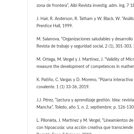
zona de frontera”, Aibi Revista investig. adm. ing. 7 1
J. Hair, R. Anderson, R. Tatham y W. Black, W. “Anális
Prentice Hall, 1999.
M. Salanova, “Organizaciones saludables y desarroll
Revista de trabajo y seguridad social, 2 (1), 301-303.
M. Ortega, M. Vergel y J. Martínez, J. “Validity of Mic
measure the development of competences in mathem
K. Patiño, C. Vargas y D. Moreno, “Pizarra interactiv
covalente. 1 (1) 33-36, 2019.
J.J. Pérez, “Lectura y aprendizaje gestión. Idea: revis
Mancha”, Toledo, año 1, n. 2, septiembre; p. 126-130
L. Pilonieta, J. Martínez y M. Vergel, “Lineamientos 
con hipoacusia: una acción creativa que transciende l