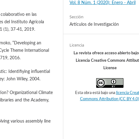
Vol. 8 Núm. 1 (2020): Enero - Abril
 colaborativo en las
Sección
 del Instituto Agrícola
Artículos de Investigación
1 (1), 37-41, 2019.
atmoko, “Developing an
Licencia
 Cycle Theme International
La revista ofrece acceso abierto baj
5719, 2016.
Licencia Creative Commons Attibut
License
ic: Identifiying influential
ey: John Wiley, 2004.
tion? Organizational Climate
Esta obra está bajo una
licencia Crea
Commons Attribution (CC BY 4.0)
Libraries and the Academy,
lving various assembly line