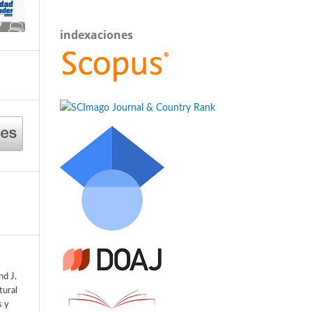
indexaciones
nd J.
tural
s y