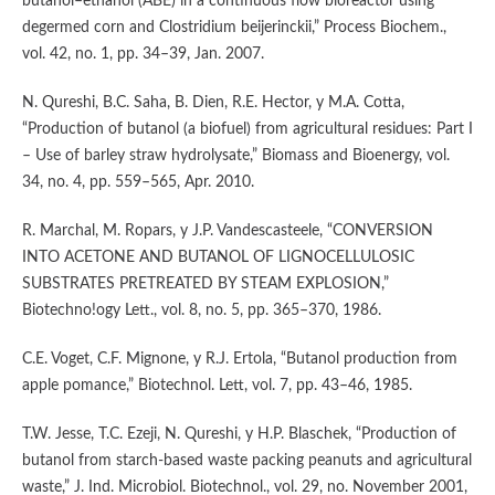
butanol–ethanol (ABE) in a continuous flow bioreactor using
degermed corn and Clostridium beijerinckii,” Process Biochem.,
vol. 42, no. 1, pp. 34–39, Jan. 2007.
N. Qureshi, B.C. Saha, B. Dien, R.E. Hector, y M.A. Cotta,
“Production of butanol (a biofuel) from agricultural residues: Part I
– Use of barley straw hydrolysate,” Biomass and Bioenergy, vol.
34, no. 4, pp. 559–565, Apr. 2010.
R. Marchal, M. Ropars, y J.P. Vandescasteele, “CONVERSION
INTO ACETONE AND BUTANOL OF LIGNOCELLULOSIC
SUBSTRATES PRETREATED BY STEAM EXPLOSION,”
Biotechno!ogy Lett., vol. 8, no. 5, pp. 365–370, 1986.
C.E. Voget, C.F. Mignone, y R.J. Ertola, “Butanol production from
apple pomance,” Biotechnol. Lett, vol. 7, pp. 43–46, 1985.
T.W. Jesse, T.C. Ezeji, N. Qureshi, y H.P. Blaschek, “Production of
butanol from starch-based waste packing peanuts and agricultural
waste,” J. Ind. Microbiol. Biotechnol., vol. 29, no. November 2001,