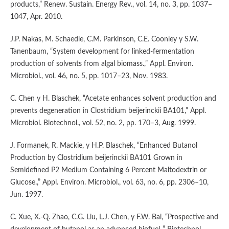
products,” Renew. Sustain. Energy Rev., vol. 14, no. 3, pp. 1037–
1047, Apr. 2010.
J.P. Nakas, M. Schaedle, C.M. Parkinson, C.E. Coonley y S.W.
Tanenbaum, “System development for linked-fermentation
production of solvents from algal biomass.,” Appl. Environ.
Microbiol., vol. 46, no. 5, pp. 1017–23, Nov. 1983.
C. Chen y H. Blaschek, “Acetate enhances solvent production and
prevents degeneration in Clostridium beijerinckii BA101,” Appl.
Microbiol. Biotechnol., vol. 52, no. 2, pp. 170–3, Aug. 1999.
J. Formanek, R. Mackie, y H.P. Blaschek, “Enhanced Butanol
Production by Clostridium beijerinckii BA101 Grown in
Semidefined P2 Medium Containing 6 Percent Maltodextrin or
Glucose.,” Appl. Environ. Microbiol., vol. 63, no. 6, pp. 2306–10,
Jun. 1997.
C. Xue, X.-Q. Zhao, C.G. Liu, L.J. Chen, y F.W. Bai, “Prospective and