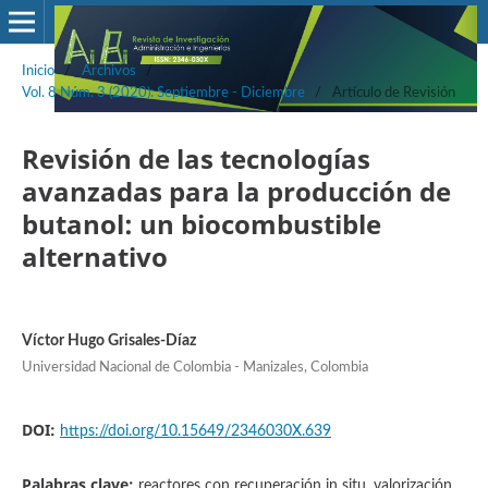
Inicio
/
Archivos
/
Vol. 8 Núm. 3 (2020): Septiembre - Diciembre
/
Artículo de Revisión
Revisión de las tecnologías
avanzadas para la producción de
butanol: un biocombustible
alternativo
Víctor Hugo Grisales-Díaz
Universidad Nacional de Colombia - Manizales, Colombia
DOI:
https://doi.org/10.15649/2346030X.639
Palabras clave:
reactores con recuperación in situ, valorización