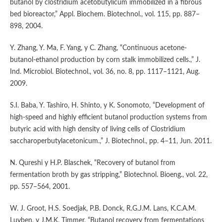
butanol by clostridium acetobutylicum immobilized in a fibrous
bed bioreactor,” Appl. Biochem. Biotechnol., vol. 115, pp. 887–
898, 2004.
Y. Zhang, Y. Ma, F. Yang, y C. Zhang, “Continuous acetone-
butanol-ethanol production by corn stalk immobilized cells.,” J.
Ind. Microbiol. Biotechnol., vol. 36, no. 8, pp. 1117–1121, Aug.
2009.
S.I. Baba, Y. Tashiro, H. Shinto, y K. Sonomoto, “Development of
high-speed and highly efficient butanol production systems from
butyric acid with high density of living cells of Clostridium
saccharoperbutylacetonicum.,” J. Biotechnol., pp. 4–11, Jun. 2011.
N. Qureshi y H.P. Blaschek, “Recovery of butanol from
fermentation broth by gas stripping,” Biotechnol. Bioeng., vol. 22,
pp. 557–564, 2001.
W. J. Groot, H.S. Soedjak, P.B. Donck, R.G.J.M. Lans, K.C.A.M.
Luyben, y J.M.K. Timmer, “Butanol recovery from fermentations