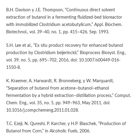
B.H. Davison y J.E. Thompson, “Continuous direct solvent
extraction of butanol in a fermenting fluidized-bed bioreactor
with immobilized Clostridium acetobutylicum,” Appl. Biochem.
Biotechnol., vol. 39–40, no. 1, pp. 415–426, Sep. 1993.
S.H. Lee et al., “Ex situ product recovery for enhanced butanol
production by Clostridium beijerinckii,” Bioprocess Biosyst. Eng.,
vol. 39, no. 5, pp. 695–702, 2016, doi: 10.1007/s00449-016-
1550-8.
K. Kraemer, A. Harwardt, R. Bronneberg, y W. Marquardt,
“Separation of butanol from acetone–butanol–ethanol
fermentation by a hybrid extraction–distillation process,” Comput.
Chem. Eng., vol. 35, no. 5, pp. 949–963, May 2011, doi:
10.1016/j.compchemeng.2011.01.028.
T.C. Ezeji, N. Qureshi, P. Karcher, y H.P. Blaschek, “Production of
Butanol from Corn,” in Alcoholic Fuels, 2006.