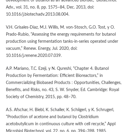
development of butanol as an advanced biofuel.,” Biotechnol.
Adv., vol. 31, no. 8, pp. 1575–84, Dec. 2013, doi:
10.1016/j.biotechadv.2013.08.004.
V.H. Grisales-Díaz, M.J. Willis, M. von-Stosch, G.O. Tost, y O.
Prado-Rubio, “Assessing the energy requirements for butanol
production using fermentation tanks-in-series operated under
vacuum,” Renew. Energy, Jul. 2020, doi:
10.1016/j.renene.2020.07.039.
A.P. Mariano, T.C. Ezeji, y N. Qureshi, “Chapter 4. Butanol
Production by Fermentation: Efficient Bioreactors,” in
Commercializing Biobased Products : Opportunities, Challenges,
Benefits, and Risks, no. 43, S. W. Snyder, Ed. Cambridge: Royal
Society of Chemistry, 2015, pp. 48–70.
A.S. Afschar, H. Biebl, K. Schaller, K. Schiigerl, y K. Schrugerl,
“Production of acetone and butanol by Clostridium
acetobutylicum in continuous culture with cell recycle,” Appl
Microbiol Biotechnol, vol. 22, no. 6, pp. 394–398, 1985.