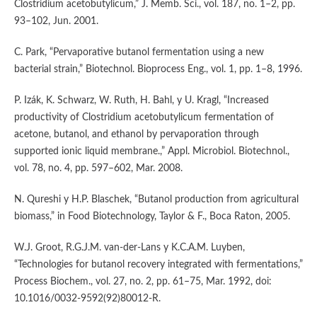
Clostridium acetobutylicum,” J. Memb. Sci., vol. 187, no. 1–2, pp.
93–102, Jun. 2001.
C. Park, “Pervaporative butanol fermentation using a new
bacterial strain,” Biotechnol. Bioprocess Eng., vol. 1, pp. 1–8, 1996.
P. Izák, K. Schwarz, W. Ruth, H. Bahl, y U. Kragl, “Increased
productivity of Clostridium acetobutylicum fermentation of
acetone, butanol, and ethanol by pervaporation through
supported ionic liquid membrane.,” Appl. Microbiol. Biotechnol.,
vol. 78, no. 4, pp. 597–602, Mar. 2008.
N. Qureshi y H.P. Blaschek, “Butanol production from agricultural
biomass,” in Food Biotechnology, Taylor & F., Boca Raton, 2005.
W.J. Groot, R.G.J.M. van-der-Lans y K.C.A.M. Luyben,
“Technologies for butanol recovery integrated with fermentations,”
Process Biochem., vol. 27, no. 2, pp. 61–75, Mar. 1992, doi:
10.1016/0032-9592(92)80012-R.