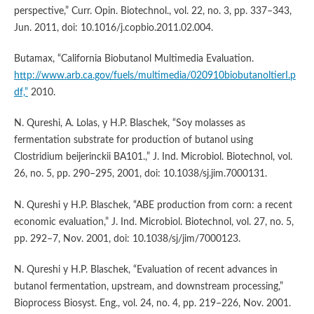
perspective,” Curr. Opin. Biotechnol., vol. 22, no. 3, pp. 337–343,
Jun. 2011, doi: 10.1016/j.copbio.2011.02.004.
Butamax, “California Biobutanol Multimedia Evaluation.
http://www.arb.ca.gov/fuels/multimedia/020910biobutanoltierI.p
df,”
2010.
N. Qureshi, A. Lolas, y H.P. Blaschek, “Soy molasses as
fermentation substrate for production of butanol using
Clostridium beijerinckii BA101.,” J. Ind. Microbiol. Biotechnol, vol.
26, no. 5, pp. 290–295, 2001, doi: 10.1038/sj.jim.7000131.
N. Qureshi y H.P. Blaschek, “ABE production from corn: a recent
economic evaluation,” J. Ind. Microbiol. Biotechnol, vol. 27, no. 5,
pp. 292–7, Nov. 2001, doi: 10.1038/sj/jim/7000123.
N. Qureshi y H.P. Blaschek, “Evaluation of recent advances in
butanol fermentation, upstream, and downstream processing,”
Bioprocess Biosyst. Eng., vol. 24, no. 4, pp. 219–226, Nov. 2001.