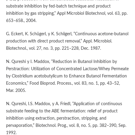
substrate inhibition by fed-batch technique and product
inhibition by gas stripping,” Appl Microbiol Biotechnol, vol. 63, pp.
653–658., 2004.
G. Eckert, K. Schügerl, y K. Schiigerl, “Continuous acetone-butanol
production with direct product removal,” Appl. Microbiol.
Biotechnol., vol. 27, no. 3, pp. 221–228, Dec. 1987.
N. Qureshi y I. Maddox, “Reduction in Butanol Inhibition by
Perstraction: Utilization of Concentrated Lactose/Whey Permeate
by Clostridium acetobutylicum to Enhance Butanol Fermentation
Economics,” Food Bioprod. Process., vol. 83, no. 1, pp. 43–52,
Mar. 2005.
N. Qureshi, I.S. Maddox, y A. Friedl, “Application of continuous
substrate feeding to the ABE fermentation: relief of product
inhibition using extraction, perstraction, stripping, and
pervaporation,” Biotechnol. Prog., vol. 8, no. 5, pp. 382–390, Sep.
1992.