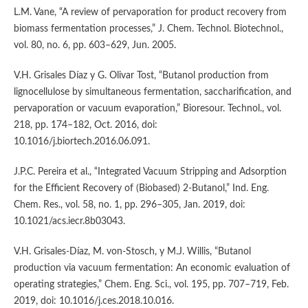
L.M. Vane, “A review of pervaporation for product recovery from
biomass fermentation processes,” J. Chem. Technol. Biotechnol.,
vol. 80, no. 6, pp. 603–629, Jun. 2005.
V.H. Grisales Díaz y G. Olivar Tost, “Butanol production from
lignocellulose by simultaneous fermentation, saccharification, and
pervaporation or vacuum evaporation,” Bioresour. Technol., vol.
218, pp. 174–182, Oct. 2016, doi:
10.1016/j.biortech.2016.06.091.
J.P.C. Pereira et al., “Integrated Vacuum Stripping and Adsorption
for the Efficient Recovery of (Biobased) 2-Butanol,” Ind. Eng.
Chem. Res., vol. 58, no. 1, pp. 296–305, Jan. 2019, doi:
10.1021/acs.iecr.8b03043.
V.H. Grisales-Díaz, M. von-Stosch, y M.J. Willis, “Butanol
production via vacuum fermentation: An economic evaluation of
operating strategies,” Chem. Eng. Sci., vol. 195, pp. 707–719, Feb.
2019, doi: 10.1016/j.ces.2018.10.016.