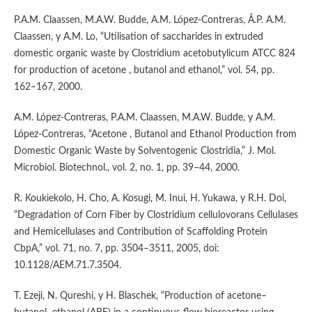
P.A.M. Claassen, M.A.W. Budde, A.M. López-Contreras, Â.P. A.M.
Claassen, y A.M. Lo, “Utilisation of saccharides in extruded
domestic organic waste by Clostridium acetobutylicum ATCC 824
for production of acetone , butanol and ethanol,” vol. 54, pp.
162–167, 2000.
A.M. López-Contreras, P.A.M. Claassen, M.A.W. Budde, y A.M.
López-Contreras, “Acetone , Butanol and Ethanol Production from
Domestic Organic Waste by Solventogenic Clostridia,” J. Mol.
Microbiol. Biotechnol., vol. 2, no. 1, pp. 39–44, 2000.
R. Koukiekolo, H. Cho, A. Kosugi, M. Inui, H. Yukawa, y R.H. Doi,
“Degradation of Corn Fiber by Clostridium cellulovorans Cellulases
and Hemicellulases and Contribution of Scaffolding Protein
CbpA,” vol. 71, no. 7, pp. 3504–3511, 2005, doi:
10.1128/AEM.71.7.3504.
T. Ezeji, N. Qureshi, y H. Blaschek, “Production of acetone–