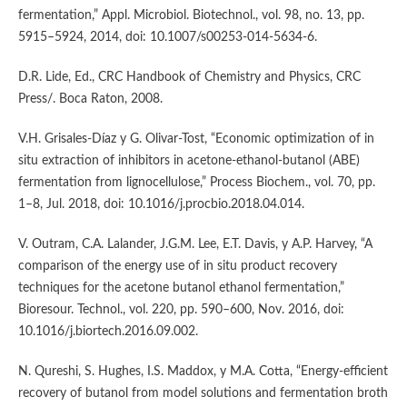
fermentation,” Appl. Microbiol. Biotechnol., vol. 98, no. 13, pp.
5915–5924, 2014, doi: 10.1007/s00253-014-5634-6.
D.R. Lide, Ed., CRC Handbook of Chemistry and Physics, CRC
Press/. Boca Raton, 2008.
V.H. Grisales-Díaz y G. Olivar-Tost, “Economic optimization of in
situ extraction of inhibitors in acetone-ethanol-butanol (ABE)
fermentation from lignocellulose,” Process Biochem., vol. 70, pp.
1–8, Jul. 2018, doi: 10.1016/j.procbio.2018.04.014.
V. Outram, C.A. Lalander, J.G.M. Lee, E.T. Davis, y A.P. Harvey, “A
comparison of the energy use of in situ product recovery
techniques for the acetone butanol ethanol fermentation,”
Bioresour. Technol., vol. 220, pp. 590–600, Nov. 2016, doi:
10.1016/j.biortech.2016.09.002.
N. Qureshi, S. Hughes, I.S. Maddox, y M.A. Cotta, “Energy-efficient
recovery of butanol from model solutions and fermentation broth