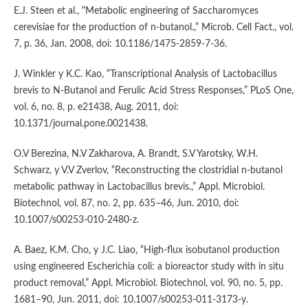
E.J. Steen et al., “Metabolic engineering of Saccharomyces
cerevisiae for the production of n-butanol.,” Microb. Cell Fact., vol.
7, p. 36, Jan. 2008, doi: 10.1186/1475-2859-7-36.
J. Winkler y K.C. Kao, “Transcriptional Analysis of Lactobacillus
brevis to N-Butanol and Ferulic Acid Stress Responses,” PLoS One,
vol. 6, no. 8, p. e21438, Aug. 2011, doi:
10.1371/journal.pone.0021438.
O.V Berezina, N.V Zakharova, A. Brandt, S.V Yarotsky, W.H.
Schwarz, y V.V Zverlov, “Reconstructing the clostridial n-butanol
metabolic pathway in Lactobacillus brevis.,” Appl. Microbiol.
Biotechnol, vol. 87, no. 2, pp. 635–46, Jun. 2010, doi:
10.1007/s00253-010-2480-z.
A. Baez, K.M. Cho, y J.C. Liao, “High-flux isobutanol production
using engineered Escherichia coli: a bioreactor study with in situ
product removal,” Appl. Microbiol. Biotechnol, vol. 90, no. 5, pp.
1681–90, Jun. 2011, doi: 10.1007/s00253-011-3173-y.