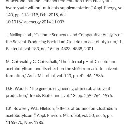
of acetone–butanol–ethanol fermentation from eucalyptus
hydrolysate without nutrients supplementation,” Appl. Energy, vol.
140, pp. 113–119, Feb. 2015, doi:
10.1016/j.apenergy.2014.11.037.
J. Nolling et al., “Genome Sequence and Comparative Analysis of
the Solvent-Producing Bacterium Clostridium acetobutylicum,” J.
Bacteriol., vol. 183, no. 16, pp. 4823–4838, 2001.
M. Gottwald y G. Gottschalk, “The internal pH of Clostridium
acetobutylicum and its effect on the shift from acid to solvent
formation,” Arch. Microbiol, vol. 143, pp. 42–46, 1985.
D.R. Woods, “The genetic engineering of microbial solvent
production,” Trends Biotechnol, vol. 13, pp. 259–264, 1995.
L.K. Bowles y W.L. Ellefson, “Effects of butanol on Clostridium
acetobutylicum,” Appl. Environ. Microbiol, vol. 50, no. 5, pp.
1165–70, Nov. 1985.