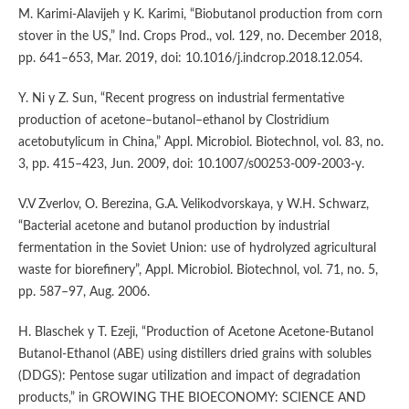
M. Karimi-Alavijeh y K. Karimi, “Biobutanol production from corn
stover in the US,” Ind. Crops Prod., vol. 129, no. December 2018,
pp. 641–653, Mar. 2019, doi: 10.1016/j.indcrop.2018.12.054.
Y. Ni y Z. Sun, “Recent progress on industrial fermentative
production of acetone–butanol–ethanol by Clostridium
acetobutylicum in China,” Appl. Microbiol. Biotechnol, vol. 83, no.
3, pp. 415–423, Jun. 2009, doi: 10.1007/s00253-009-2003-y.
V.V Zverlov, O. Berezina, G.A. Velikodvorskaya, y W.H. Schwarz,
“Bacterial acetone and butanol production by industrial
fermentation in the Soviet Union: use of hydrolyzed agricultural
waste for biorefinery”, Appl. Microbiol. Biotechnol, vol. 71, no. 5,
pp. 587–97, Aug. 2006.
H. Blaschek y T. Ezeji, “Production of Acetone Acetone-Butanol
Butanol-Ethanol (ABE) using distillers dried grains with solubles
(DDGS): Pentose sugar utilization and impact of degradation
products,” in GROWING THE BIOECONOMY: SCIENCE AND