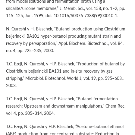
from model solutions and fermentation broth using a
silicalite/silicone membrane,” J. Memb. Sci., vol. 158, no. 1–2, pp.
115–125, Jun. 1999, doi: 10.1016/S0376-7388(99)00010-1.
N. Qureshi y H. Blaschek, “Butanol production using Clostridium
beijerinckii BA101 hyper-butanol producing mutant strain and
recovery by pervaporation,” Appl. Biochem. Biotechnol., vol. 84,
no. 4, pp. 225–235, 2000.
T.C. Ezeji, N. Qureshi, y H.P. Blaschek, “Production of butanol by
Clostridium beijerinckii BA101 and in-situ recovery by gas
stripping,” Microbiol. Biotechnol. World J, vol. 19, pp. 595–603.,
2003.
T.C. Ezeji, N. Qureshi, y H.P. Blaschek, “Butanol fermentation
research: Upstream and downstream manipulations,” Chem Rec,
vol. 4, pp. 305–314, 2004.
T.C. Ezeji, N. Qureshi y H.P. Blaschek, “Acetone–butanol ethanol
(ABE) production from concentrated substrate: Reduction in