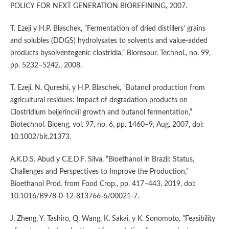
POLICY FOR NEXT GENERATION BIOREFINING, 2007.
T. Ezeji y H.P. Blaschek, “Fermentation of dried distillers’ grains
and solubles (DDGS) hydrolysates to solvents and value-added
products bysolventogenic clostridia,” Bioresour. Technol., no. 99,
pp. 5232–5242., 2008.
T. Ezeji, N. Qureshi, y H.P. Blaschek, “Butanol production from
agricultural residues: Impact of degradation products on
Clostridium beijerinckii growth and butanol fermentation,”
Biotechnol. Bioeng, vol. 97, no. 6, pp. 1460–9, Aug. 2007, doi:
10.1002/bit.21373.
A.K.D.S. Abud y C.E.D.F. Silva, “Bioethanol in Brazil: Status,
Challenges and Perspectives to Improve the Production,”
Bioethanol Prod. from Food Crop., pp. 417–443, 2019, doi:
10.1016/B978-0-12-813766-6/00021-7.
J. Zheng, Y. Tashiro, Q. Wang, K. Sakai, y K. Sonomoto, “Feasibility