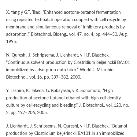
X. Yang y G.T. Tsao, “Enhanced acetone-butanol fermentation
using repeated fed-batch operation coupled with cell recycle by
membrane and simultaneous removal of inhibitory products by
adsorption.,” Biotechnol. Bioeng., vol. 47, no. 4, pp. 444–50, Aug.
1995.
N. Qureshi, J. Schripsema, J. Lienhardt, y H.P. Blaschek,
“Continuous solvent production by Clostridium beijerinckii BA101
immobilized by adsorption onto brick,” World J. Microbiol.
Biotechnol., vol. 16, pp. 337–382, 2000.
Y. Tashiro, K. Takeda, G. Kobayashi, y K. Sonomoto, “High
production of acetone-butanol-ethanol with high cell density
culture by cell-recycling and bleeding,” J. Biotechnol., vol. 120, no.
2, pp. 197–206, 2005.
J. Lienhardt, J. Schripsema, N. Qureshi, y H.P. Blaschek, “Butanol
production by Clostridium beijerinckii BA101 in an immobilized