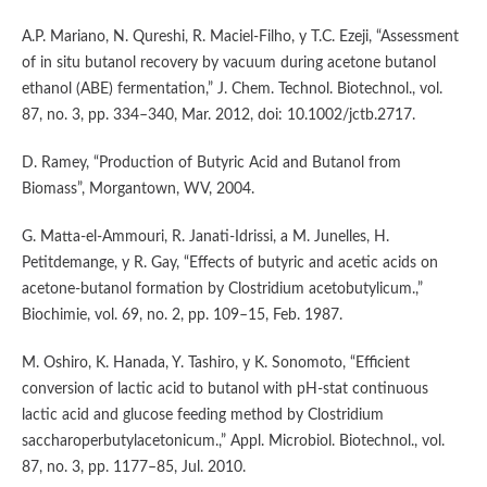
A.P. Mariano, N. Qureshi, R. Maciel-Filho, y T.C. Ezeji, “Assessment
of in situ butanol recovery by vacuum during acetone butanol
ethanol (ABE) fermentation,” J. Chem. Technol. Biotechnol., vol.
87, no. 3, pp. 334–340, Mar. 2012, doi: 10.1002/jctb.2717.
D. Ramey, “Production of Butyric Acid and Butanol from
Biomass”, Morgantown, WV, 2004.
G. Matta-el-Ammouri, R. Janati-Idrissi, a M. Junelles, H.
Petitdemange, y R. Gay, “Effects of butyric and acetic acids on
acetone-butanol formation by Clostridium acetobutylicum.,”
Biochimie, vol. 69, no. 2, pp. 109–15, Feb. 1987.
M. Oshiro, K. Hanada, Y. Tashiro, y K. Sonomoto, “Efficient
conversion of lactic acid to butanol with pH-stat continuous
lactic acid and glucose feeding method by Clostridium
saccharoperbutylacetonicum.,” Appl. Microbiol. Biotechnol., vol.
87, no. 3, pp. 1177–85, Jul. 2010.