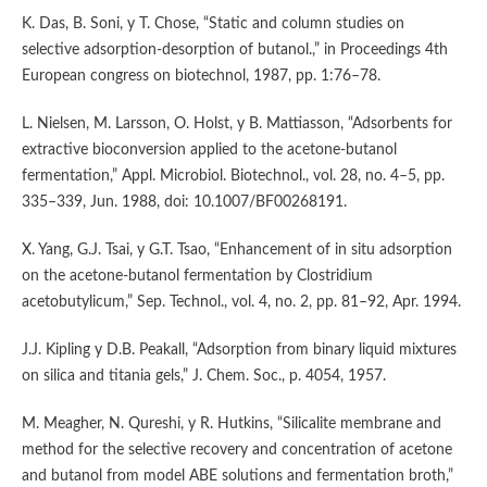
K. Das, B. Soni, y T. Chose, “Static and column studies on
selective adsorption-desorption of butanol.,” in Proceedings 4th
European congress on biotechnol, 1987, pp. 1:76–78.
L. Nielsen, M. Larsson, O. Holst, y B. Mattiasson, “Adsorbents for
extractive bioconversion applied to the acetone-butanol
fermentation,” Appl. Microbiol. Biotechnol., vol. 28, no. 4–5, pp.
335–339, Jun. 1988, doi: 10.1007/BF00268191.
X. Yang, G.J. Tsai, y G.T. Tsao, “Enhancement of in situ adsorption
on the acetone-butanol fermentation by Clostridium
acetobutylicum,” Sep. Technol., vol. 4, no. 2, pp. 81–92, Apr. 1994.
J.J. Kipling y D.B. Peakall, “Adsorption from binary liquid mixtures
on silica and titania gels,” J. Chem. Soc., p. 4054, 1957.
M. Meagher, N. Qureshi, y R. Hutkins, “Silicalite membrane and
method for the selective recovery and concentration of acetone
and butanol from model ABE solutions and fermentation broth,”