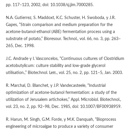
pp. 117–123, 2002, doi: 10.1038/sj.jim.7000285.
N.A. Gutierrez, S. Maddoxt, K.C. Schuster, H. Swoboda, y J.R.
Gapes, “Strain comparison and medium preparation for the
acetone-butanol-ethanol (ABE) fermentation process using a
substrate of potato,” Bioresour. Technol., vol. 66, no. 3, pp. 263–
265, Dec. 1998.
J.C. Andrade y I. Vasconcelos, “Continuous cultures of Clostridium
acetobutylicum: culture stability and low-grade glycerol
utilisation.,” Biotechnol. Lett., vol. 25, no. 2, pp. 121–5, Jan. 2003.
R. Marchal, D. Blanchet, y J.P. Vandecasteele, “Industrial
optimization of acetone-butanol fermentation: a study of the
utilization of Jerusalem artichokes,” Appl. Microbiol. Biotechnol.,
vol. 23, no. 2, pp. 92–98, Dec. 1985, doi: 10.1007/BF00938959.
R. Harun, M. Singh, G.M. Forde, y M.K. Danquah, “Bioprocess
engineering of microalgae to produce a variety of consumer