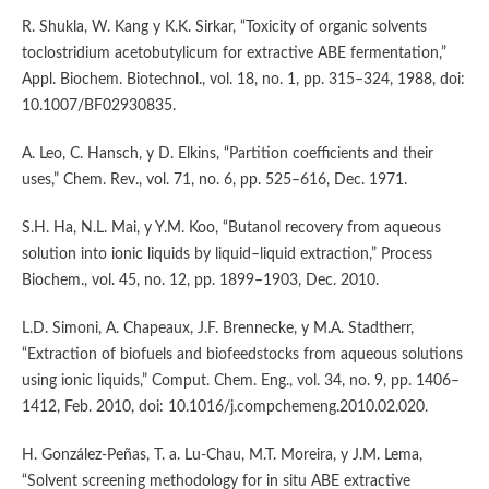
R. Shukla, W. Kang y K.K. Sirkar, “Toxicity of organic solvents
toclostridium acetobutylicum for extractive ABE fermentation,”
Appl. Biochem. Biotechnol., vol. 18, no. 1, pp. 315–324, 1988, doi:
10.1007/BF02930835.
A. Leo, C. Hansch, y D. Elkins, “Partition coefficients and their
uses,” Chem. Rev., vol. 71, no. 6, pp. 525–616, Dec. 1971.
S.H. Ha, N.L. Mai, y Y.M. Koo, “Butanol recovery from aqueous
solution into ionic liquids by liquid–liquid extraction,” Process
Biochem., vol. 45, no. 12, pp. 1899–1903, Dec. 2010.
L.D. Simoni, A. Chapeaux, J.F. Brennecke, y M.A. Stadtherr,
“Extraction of biofuels and biofeedstocks from aqueous solutions
using ionic liquids,” Comput. Chem. Eng., vol. 34, no. 9, pp. 1406–
1412, Feb. 2010, doi: 10.1016/j.compchemeng.2010.02.020.
H. González-Peñas, T. a. Lu-Chau, M.T. Moreira, y J.M. Lema,
“Solvent screening methodology for in situ ABE extractive