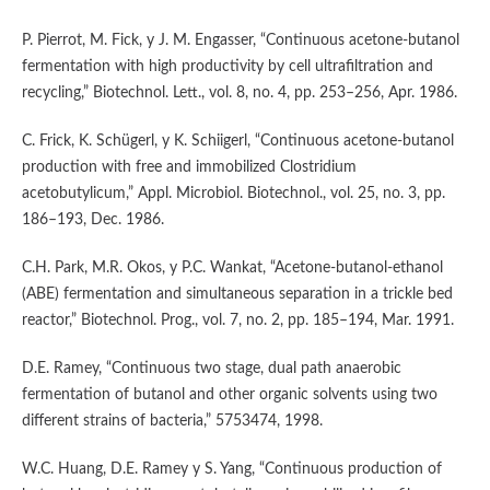
P. Pierrot, M. Fick, y J. M. Engasser, “Continuous acetone-butanol
fermentation with high productivity by cell ultrafiltration and
recycling,” Biotechnol. Lett., vol. 8, no. 4, pp. 253–256, Apr. 1986.
C. Frick, K. Schügerl, y K. Schiigerl, “Continuous acetone-butanol
production with free and immobilized Clostridium
acetobutylicum,” Appl. Microbiol. Biotechnol., vol. 25, no. 3, pp.
186–193, Dec. 1986.
C.H. Park, M.R. Okos, y P.C. Wankat, “Acetone-butanol-ethanol
(ABE) fermentation and simultaneous separation in a trickle bed
reactor,” Biotechnol. Prog., vol. 7, no. 2, pp. 185–194, Mar. 1991.
D.E. Ramey, “Continuous two stage, dual path anaerobic
fermentation of butanol and other organic solvents using two
different strains of bacteria,” 5753474, 1998.
W.C. Huang, D.E. Ramey y S. Yang, “Continuous production of