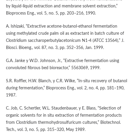
by liquid-liquid extraction and membrane solvent extraction,”
Bioprocess Eng., vol. 5, no. 5, pp. 203–216, 1990.
A. Ishizaki, “Extractive acetone-butanol-ethanol fermentation
using methylated crude palm oil as extractant in batch culture of
Clostridium saccharoperbutylacetonicum N1-4 (ATCC 13564),” J.
Biosci. Bioeng., vol. 87, no. 3, pp. 352–356, Jan. 1999.
G.A. Janke y W.D. Johnson, Jr., “Extractive fermentation using
convoluted fibrous bed bioreactor,” 5563069, 1999.
S.R. Roffler, H.W. Blanch, y C.R. Wilke, “In-situ recovery of butanol
during fermentation,” Bioprocess Eng., vol. 2, no. 4, pp. 181–190,
1987.
C. Job, C. Schertler, W.L. Staudenbauer, y E. Blass, “Selection of
organic solvents for in situ extraction of fermentation products
from Clostridium thermohydrosulfuricum cultures,” Biotechnol.
Tech., vol. 3, no. 5, pp. 315–320, May 1989.