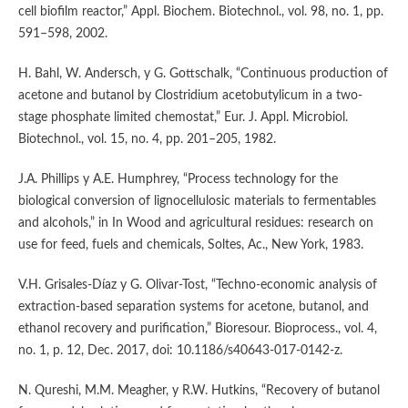
cell biofilm reactor,” Appl. Biochem. Biotechnol., vol. 98, no. 1, pp.
591–598, 2002.
H. Bahl, W. Andersch, y G. Gottschalk, “Continuous production of
acetone and butanol by Clostridium acetobutylicum in a two-
stage phosphate limited chemostat,” Eur. J. Appl. Microbiol.
Biotechnol., vol. 15, no. 4, pp. 201–205, 1982.
J.A. Phillips y A.E. Humphrey, “Process technology for the
biological conversion of lignocellulosic materials to fermentables
and alcohols,” in In Wood and agricultural residues: research on
use for feed, fuels and chemicals, Soltes, Ac., New York, 1983.
V.H. Grisales-Díaz y G. Olivar-Tost, “Techno-economic analysis of
extraction-based separation systems for acetone, butanol, and
ethanol recovery and purification,” Bioresour. Bioprocess., vol. 4,
no. 1, p. 12, Dec. 2017, doi: 10.1186/s40643-017-0142-z.
N. Qureshi, M.M. Meagher, y R.W. Hutkins, “Recovery of butanol