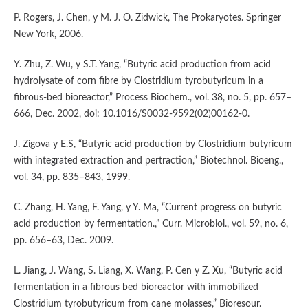
P. Rogers, J. Chen, y M. J. O. Zidwick, The Prokaryotes. Springer
New York, 2006.
Y. Zhu, Z. Wu, y S.T. Yang, “Butyric acid production from acid
hydrolysate of corn fibre by Clostridium tyrobutyricum in a
fibrous-bed bioreactor,” Process Biochem., vol. 38, no. 5, pp. 657–
666, Dec. 2002, doi: 10.1016/S0032-9592(02)00162-0.
J. Zigova y E.S, “Butyric acid production by Clostridium butyricum
with integrated extraction and pertraction,” Biotechnol. Bioeng.,
vol. 34, pp. 835–843, 1999.
C. Zhang, H. Yang, F. Yang, y Y. Ma, “Current progress on butyric
acid production by fermentation.,” Curr. Microbiol., vol. 59, no. 6,
pp. 656–63, Dec. 2009.
L. Jiang, J. Wang, S. Liang, X. Wang, P. Cen y Z. Xu, “Butyric acid
fermentation in a fibrous bed bioreactor with immobilized
Clostridium tyrobutyricum from cane molasses,” Bioresour.