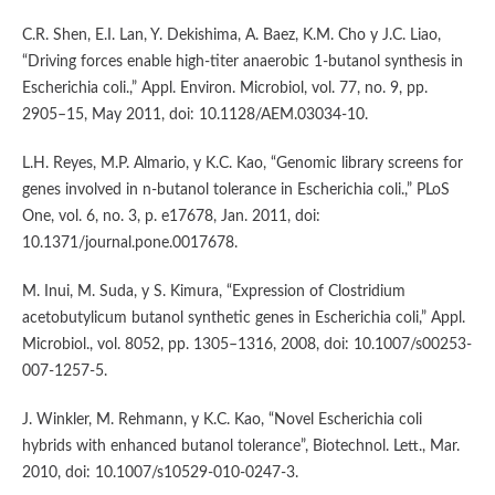
C.R. Shen, E.I. Lan, Y. Dekishima, A. Baez, K.M. Cho y J.C. Liao,
“Driving forces enable high-titer anaerobic 1-butanol synthesis in
Escherichia coli.,” Appl. Environ. Microbiol, vol. 77, no. 9, pp.
2905–15, May 2011, doi: 10.1128/AEM.03034-10.
L.H. Reyes, M.P. Almario, y K.C. Kao, “Genomic library screens for
genes involved in n-butanol tolerance in Escherichia coli.,” PLoS
One, vol. 6, no. 3, p. e17678, Jan. 2011, doi:
10.1371/journal.pone.0017678.
M. Inui, M. Suda, y S. Kimura, “Expression of Clostridium
acetobutylicum butanol synthetic genes in Escherichia coli,” Appl.
Microbiol., vol. 8052, pp. 1305–1316, 2008, doi: 10.1007/s00253-
007-1257-5.
J. Winkler, M. Rehmann, y K.C. Kao, “Novel Escherichia coli
hybrids with enhanced butanol tolerance”, Biotechnol. Lett., Mar.
2010, doi: 10.1007/s10529-010-0247-3.