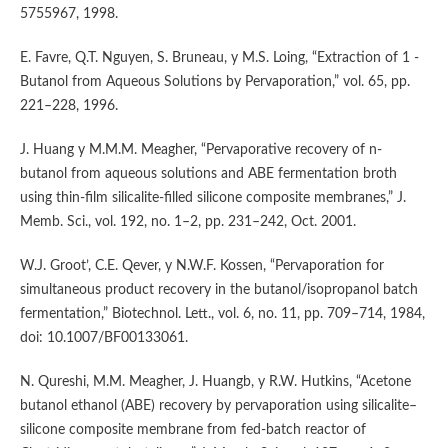
5755967, 1998.
E. Favre, Q.T. Nguyen, S. Bruneau, y M.S. Loing, “Extraction of 1 -
Butanol from Aqueous Solutions by Pervaporation,” vol. 65, pp.
221–228, 1996.
J. Huang y M.M.M. Meagher, “Pervaporative recovery of n-
butanol from aqueous solutions and ABE fermentation broth
using thin-film silicalite-filled silicone composite membranes,” J.
Memb. Sci., vol. 192, no. 1–2, pp. 231–242, Oct. 2001.
W.J. Groot’, C.E. Qever, y N.W.F. Kossen, “Pervaporation for
simultaneous product recovery in the butanol/isopropanol batch
fermentation,” Biotechnol. Lett., vol. 6, no. 11, pp. 709–714, 1984,
doi: 10.1007/BF00133061.
N. Qureshi, M.M. Meagher, J. Huangb, y R.W. Hutkins, “Acetone
butanol ethanol (ABE) recovery by pervaporation using silicalite–
silicone composite membrane from fed-batch reactor of