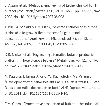
S. Atsumi et al., “Metabolic engineering of Escherichia coli for 1-
butanol production,” Metab. Eng., vol. 10, no. 6, pp. 305–11, Nov.
2008, doi: 10.1016/j.ymben.2007.08.003.
J. Rühl, A. Schmid, y L.M. Blank, “Selected Pseudomonas putida
strains able to grow in the presence of high butanol
concentrations.,” Appl. Environ. Microbiol, vol. 75, no. 13, pp.
4653–6, Jul. 2009, doi: 10.1128/AEM.00225-09.
D.R. Nielsen et al., “Engineering alternative butanol production
platforms in heterologous bacteria,” Metab. Eng., vol. 11, no. 4–5,
pp. 262–73, 2009, doi: 10.1016/j.ymben.2009.05.003.
N. Kataoka, T. Tajima, J. Kato, W. Rachadech y A.S. Vangnai,
“Development of butanol-tolerant Bacillus subtilis strain GRSW2-
B1 as a potential bioproduction host,” AMB Express, vol. 1, no. 1,
p. 10, 2011, doi: 10.1186/2191-0855-1-10.
E.M. Green, “Fermentative production of butanol—the industrial