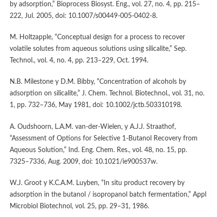
by adsorption,” Bioprocess Biosyst. Eng., vol. 27, no. 4, pp. 215–
222, Jul. 2005, doi: 10.1007/s00449-005-0402-8.
M. Holtzapple, “Conceptual design for a process to recover
volatile solutes from aqueous solutions using silicalite,” Sep.
Technol., vol. 4, no. 4, pp. 213–229, Oct. 1994.
N.B. Milestone y D.M. Bibby, “Concentration of alcohols by
adsorption on silicalite,” J. Chem. Technol. Biotechnol., vol. 31, no.
1, pp. 732–736, May 1981, doi: 10.1002/jctb.503310198.
A. Oudshoorn, L.A.M. van-der-Wielen, y A.J.J. Straathof,
“Assessment of Options for Selective 1-Butanol Recovery from
Aqueous Solution,” Ind. Eng. Chem. Res., vol. 48, no. 15, pp.
7325–7336, Aug. 2009, doi: 10.1021/ie900537w.
W.J. Groot y K.C.A.M. Luyben, “In situ product recovery by
adsorption in the butanol / isopropanol batch fermentation,” Appl
Microbiol Biotechnol, vol. 25, pp. 29–31, 1986.