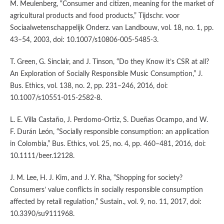
M. Meulenberg, “Consumer and citizen, meaning for the market of
agricultural products and food products,” Tijdschr. voor
Sociaalwetenschappelijk Onderz. van Landbouw, vol. 18, no. 1, pp.
43–54, 2003, doi: 10.1007/s10806-005-5485-3.
T. Green, G. Sinclair, and J. Tinson, “Do they Know it’s CSR at all?
An Exploration of Socially Responsible Music Consumption,” J.
Bus. Ethics, vol. 138, no. 2, pp. 231–246, 2016, doi:
10.1007/s10551-015-2582-8.
L. E. Villa Castaño, J. Perdomo-Ortiz, S. Dueñas Ocampo, and W.
F. Durán León, “Socially responsible consumption: an application
in Colombia,” Bus. Ethics, vol. 25, no. 4, pp. 460–481, 2016, doi:
10.1111/beer.12128.
J. M. Lee, H. J. Kim, and J. Y. Rha, “Shopping for society?
Consumers’ value conflicts in socially responsible consumption
affected by retail regulation,” Sustain., vol. 9, no. 11, 2017, doi:
10.3390/su9111968.