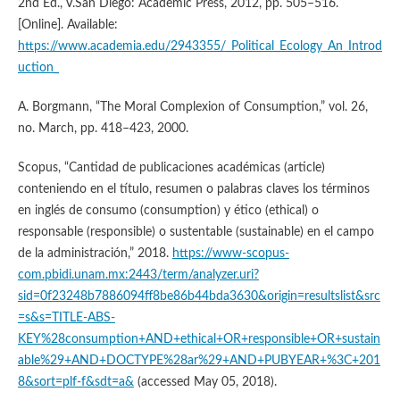
2nd Ed., V.San Diego: Academic Press, 2012, pp. 505–516.
[Online]. Available:
https://www.academia.edu/2943355/_Political_Ecology_An_Introd
uction_
A. Borgmann, “The Moral Complexion of Consumption,” vol. 26,
no. March, pp. 418–423, 2000.
Scopus, “Cantidad de publicaciones académicas (article)
conteniendo en el título, resumen o palabras claves los términos
en inglés de consumo (consumption) y ético (ethical) o
responsable (responsible) o sustentable (sustainable) en el campo
de la administración,” 2018.
https://www-scopus-
com.pbidi.unam.mx:2443/term/analyzer.uri?
sid=0f23248b7886094ff8be86b44bda3630&origin=resultslist&src
=s&s=TITLE-ABS-
KEY%28consumption+AND+ethical+OR+responsible+OR+sustain
able%29+AND+DOCTYPE%28ar%29+AND+PUBYEAR+%3C+201
8&sort=plf-f&sdt=a&
(accessed May 05, 2018).