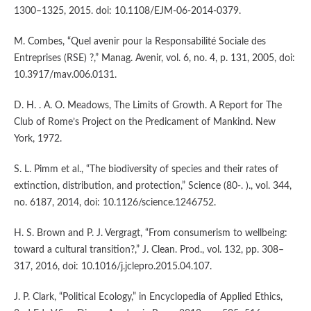
1300–1325, 2015. doi: 10.1108/EJM-06-2014-0379.
M. Combes, “Quel avenir pour la Responsabilité Sociale des
Entreprises (RSE) ?,” Manag. Avenir, vol. 6, no. 4, p. 131, 2005, doi:
10.3917/mav.006.0131.
D. H. . A. O. Meadows, The Limits of Growth. A Report for The
Club of Rome’s Project on the Predicament of Mankind. New
York, 1972.
S. L. Pimm et al., “The biodiversity of species and their rates of
extinction, distribution, and protection,” Science (80-. )., vol. 344,
no. 6187, 2014, doi: 10.1126/science.1246752.
H. S. Brown and P. J. Vergragt, “From consumerism to wellbeing:
toward a cultural transition?,” J. Clean. Prod., vol. 132, pp. 308–
317, 2016, doi: 10.1016/j.jclepro.2015.04.107.
J. P. Clark, “Political Ecology,” in Encyclopedia of Applied Ethics,