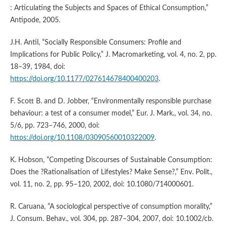
: Articulating the Subjects and Spaces of Ethical Consumption,”
Antipode, 2005.
J.H. Antil, “Socially Responsible Consumers: Profile and
Implications for Public Policy,” J. Macromarketing, vol. 4, no. 2, pp.
18–39, 1984, doi:
https://doi.org/10.1177/027614678400400203
.
F. Scott B. and D. Jobber, “Environmentally responsible purchase
behaviour: a test of a consumer model,” Eur. J. Mark., vol. 34, no.
5/6, pp. 723–746, 2000, doi:
https://doi.org/10.1108/03090560010322009
.
K. Hobson, “Competing Discourses of Sustainable Consumption:
Does the ?Rationalisation of Lifestyles? Make Sense?,” Env. Polit.,
vol. 11, no. 2, pp. 95–120, 2002, doi: 10.1080/714000601.
R. Caruana, “A sociological perspective of consumption morality,”
J. Consum. Behav., vol. 304, pp. 287–304, 2007, doi: 10.1002/cb.