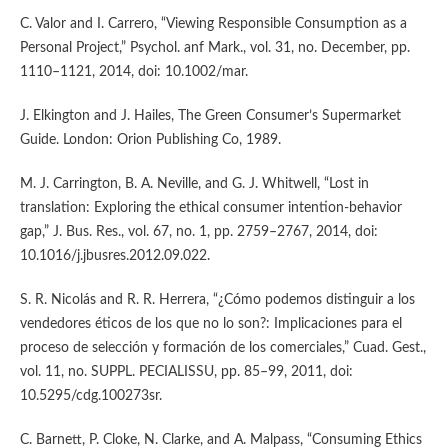
C. Valor and I. Carrero, “Viewing Responsible Consumption as a
Personal Project,” Psychol. anf Mark., vol. 31, no. December, pp.
1110–1121, 2014, doi: 10.1002/mar.
J. Elkington and J. Hailes, The Green Consumer’s Supermarket
Guide. London: Orion Publishing Co, 1989.
M. J. Carrington, B. A. Neville, and G. J. Whitwell, “Lost in
translation: Exploring the ethical consumer intention-behavior
gap,” J. Bus. Res., vol. 67, no. 1, pp. 2759–2767, 2014, doi:
10.1016/j.jbusres.2012.09.022.
S. R. Nicolás and R. R. Herrera, “¿Cómo podemos distinguir a los
vendedores éticos de los que no lo son?: Implicaciones para el
proceso de selección y formación de los comerciales,” Cuad. Gest.,
vol. 11, no. SUPPL. PECIALISSU, pp. 85–99, 2011, doi:
10.5295/cdg.100273sr.
C. Barnett, P. Cloke, N. Clarke, and A. Malpass, “Consuming Ethics