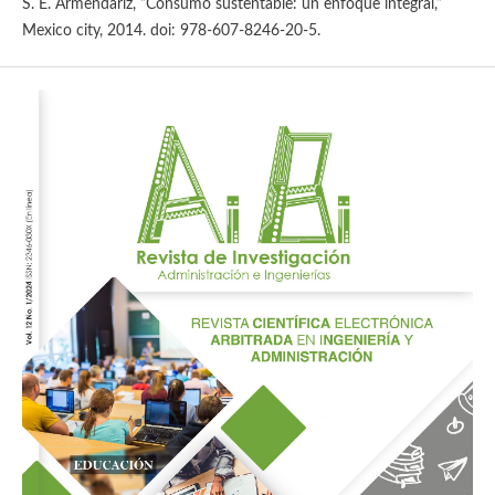
S. E. Armendáriz, “Consumo sustentable: un enfoque integral,”
Mexico city, 2014. doi: 978-607-8246-20-5.