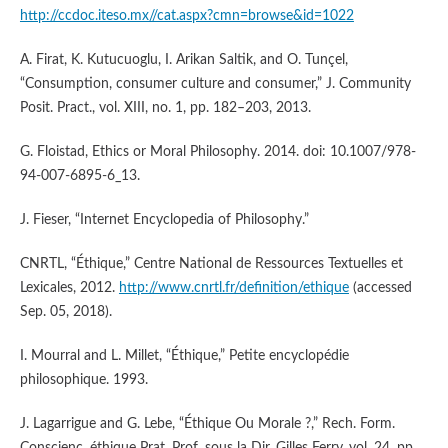
http://ccdoc.iteso.mx//cat.aspx?cmn=browse&id=1022
A. Firat, K. Kutucuoglu, I. Arikan Saltik, and O. Tunçel,
“Consumption, consumer culture and consumer,” J. Community
Posit. Pract., vol. XIII, no. 1, pp. 182–203, 2013.
G. Floistad, Ethics or Moral Philosophy. 2014. doi: 10.1007/978-
94-007-6895-6_13.
J. Fieser, “Internet Encyclopedia of Philosophy.”
CNRTL, “Éthique,” Centre National de Ressources Textuelles et
Lexicales, 2012.
http://www.cnrtl.fr/definition/ethique
(accessed
Sep. 05, 2018).
I. Mourral and L. Millet, “Éthique,” Petite encyclopédie
philosophique. 1993.
J. Lagarrigue and G. Lebe, “Éthique Ou Morale ?,” Rech. Form.