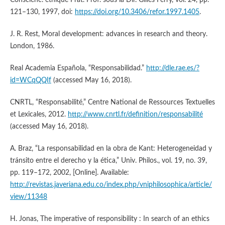
Conscienc. éthique Prat. Prof. sous la Dir. Gilles Ferry, vol. 24, pp.
121–130, 1997, doi:
https://doi.org/10.3406/refor.1997.1405
.
J. R. Rest, Moral development: advances in research and theory.
London, 1986.
Real Academia Española, “Responsabilidad.”
http://dle.rae.es/?
id=WCqQQIf
(accessed May 16, 2018).
CNRTL, “Responsabilité,” Centre National de Ressources Textuelles
et Lexicales, 2012.
http://www.cnrtl.fr/definition/responsabilité
(accessed May 16, 2018).
A. Braz, “La responsabilidad en la obra de Kant: Heterogeneidad y
tránsito entre el derecho y la ética,” Univ. Philos., vol. 19, no. 39,
pp. 119–172, 2002, [Online]. Available:
http://revistas.javeriana.edu.co/index.php/vniphilosophica/article/
view/11348
H. Jonas, The imperative of responsibility : In search of an ethics