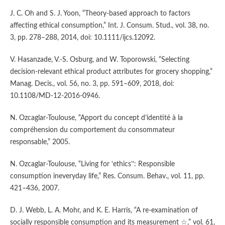
J. C. Oh and S. J. Yoon, “Theory-based approach to factors
affecting ethical consumption,” Int. J. Consum. Stud., vol. 38, no.
3, pp. 278–288, 2014, doi: 10.1111/ijcs.12092.
V. Hasanzade, V.-S. Osburg, and W. Toporowski, “Selecting
decision-relevant ethical product attributes for grocery shopping,”
Manag. Decis., vol. 56, no. 3, pp. 591–609, 2018, doi:
10.1108/MD-12-2016-0946.
N. Ozcaglar-Toulouse, “Apport du concept d’identité à la
compréhension du comportement du consommateur
responsable,” 2005.
N. Ozcaglar-Toulouse, “Living for ‘ethics’’: Responsible
consumption ineveryday life,” Res. Consum. Behav., vol. 11, pp.
421–436, 2007.
D. J. Webb, L. A. Mohr, and K. E. Harris, “A re-examination of
socially responsible consumption and its measurement ☆,” vol. 61,