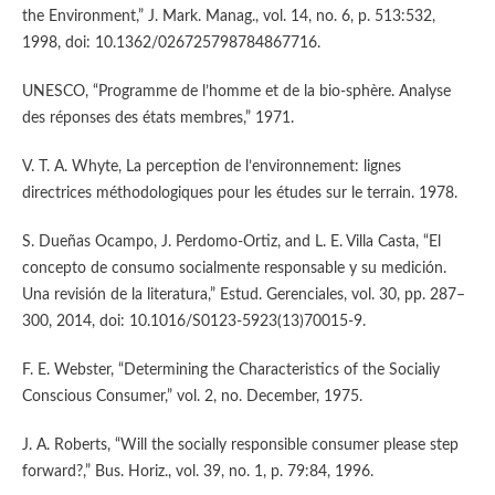
the Environment,” J. Mark. Manag., vol. 14, no. 6, p. 513:532,
1998, doi: 10.1362/026725798784867716.
UNESCO, “Programme de l’homme et de la bio-sphère. Analyse
des réponses des états membres,” 1971.
V. T. A. Whyte, La perception de l’environnement: lignes
directrices méthodologiques pour les études sur le terrain. 1978.
S. Dueñas Ocampo, J. Perdomo-Ortiz, and L. E. Villa Casta, “El
concepto de consumo socialmente responsable y su medición.
Una revisión de la literatura,” Estud. Gerenciales, vol. 30, pp. 287–
300, 2014, doi: 10.1016/S0123-5923(13)70015-9.
F. E. Webster, “Determining the Characteristics of the Socialiy
Conscious Consumer,” vol. 2, no. December, 1975.
J. A. Roberts, “Will the socially responsible consumer please step
forward?,” Bus. Horiz., vol. 39, no. 1, p. 79:84, 1996.