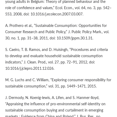
young adults in Belgium: Theory of planned behaviour and the
role of confidence and values,” Ecol. Econ., vol. 64, no. 3, pp. 542–
553, 2008, doi: 10.1016/j.ecolecon.2007.03.007.
A. Prothero et al., “Sustainable Consumption: Opportunities for
Consumer Research and Public Policy,” J. Public Policy Mark., vol.
30, no. 1, pp. 31–38, 2011, doi: 10.1509/jppm.30.1.31.
S. Caeiro, T. B. Ramos, and D. Huisingh, “Procedures and criteria
to develop and evaluate household sustainable consumption
indicators,” J. Clean. Prod., vol. 27, pp. 72–91, 2012, doi:
10.1016/j.jclepro.2011.12.026.
M. G. Luchs and C. William, “Exploring consumer responsibility for
sustainable consumption,” vol. 31, pp. 1449–1471, 2015.
J. Dermody, N. Koenig-lewis, A. Lifen, and S. Hanmer-lloyd,
“Appraising the influence of pro-environmental self-identity on
sustainable consumption buying and curtailment in emerging
markets : Evidence from China and Poland,” J. Bus. Res., no.