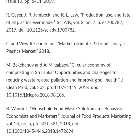
Issue 19, pp. 6–11, 2019.
R. Geyer, J. R. Jambeck, and K. L. Law, “Production, use, and fate
of all plastics ever made.,” Sci Adv, vol. 3, no. 7, p. e1700782,
2017, doi: 10.1126/sciadv.1700782.
Grand View Research Inc., “Market estimates & trends analysis.
Plastics Market,” 2018.
M. Bekchanov and A. Mirzabaev, “Circular economy of
composting in Sri Lanka: Opportunities and challenges for
reducing waste related pollution and improving soil health,” J
Clean Prod, vol. 202, pp. 1107–1119, 2018, doi:
10.1016/j.jclepro.2018.08.186.
B. Wansink, “Household Food Waste Solutions for Behavioral
Economists and Marketers,” Journal of Food Products Marketing,
vol. 24, no. 5, pp. 500–521, 2018, doi:
10.1080/10454446.2018.1472694.