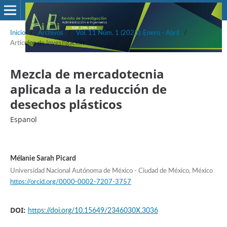
Inicio
/
Archivos
/
Vol. 11 Núm. 1 (2023): Enero - Abril
/
Artículos de Investigación
Mezcla de mercadotecnia
aplicada a la reducción de
desechos plásticos
Espanol
Mélanie Sarah Picard
Universidad Nacional Autónoma de México - Ciudad de México, México
https://orcid.org/0000-0002-7207-3757
DOI:
https://doi.org/10.15649/2346030X.3036