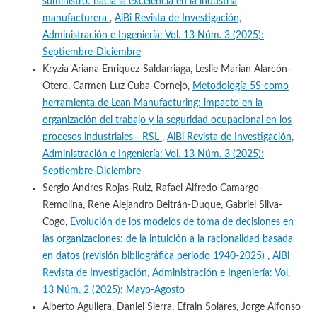
suministro: hacia la excelencia en la industria
manufacturera
,
AiBi Revista de Investigación,
Administración e Ingeniería: Vol. 13 Núm. 3 (2025):
Septiembre-Diciembre
Kryzia Ariana Enriquez-Saldarriaga, Leslie Marian Alarcón-
Otero, Carmen Luz Cuba-Cornejo,
Metodología 5S como
herramienta de Lean Manufacturing: impacto en la
organización del trabajo y la seguridad ocupacional en los
procesos industriales - RSL
,
AiBi Revista de Investigación,
Administración e Ingeniería: Vol. 13 Núm. 3 (2025):
Septiembre-Diciembre
Sergio Andres Rojas-Ruiz, Rafael Alfredo Camargo-
Remolina, Rene Alejandro Beltrán-Duque, Gabriel Silva-
Cogo,
Evolución de los modelos de toma de decisiones en
las organizaciones: de la intuición a la racionalidad basada
en datos (revisión bibliográfica periodo 1940-2025)
,
AiBi
Revista de Investigación, Administración e Ingeniería: Vol.
13 Núm. 2 (2025): Mayo-Agosto
Alberto Aguilera, Daniel Sierra, Efrain Solares, Jorge Alfonso