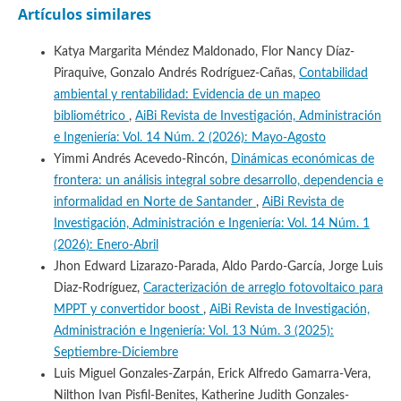
Artículos similares
Katya Margarita Méndez Maldonado, Flor Nancy Díaz-
Piraquive, Gonzalo Andrés Rodríguez-Cañas,
Contabilidad
ambiental y rentabilidad: Evidencia de un mapeo
bibliométrico
,
AiBi Revista de Investigación, Administración
e Ingeniería: Vol. 14 Núm. 2 (2026): Mayo-Agosto
Yimmi Andrés Acevedo-Rincón,
Dinámicas económicas de
frontera: un análisis integral sobre desarrollo, dependencia e
informalidad en Norte de Santander
,
AiBi Revista de
Investigación, Administración e Ingeniería: Vol. 14 Núm. 1
(2026): Enero-Abril
Jhon Edward Lizarazo-Parada, Aldo Pardo-García, Jorge Luis
Diaz-Rodríguez,
Caracterización de arreglo fotovoltaico para
MPPT y convertidor boost
,
AiBi Revista de Investigación,
Administración e Ingeniería: Vol. 13 Núm. 3 (2025):
Septiembre-Diciembre
Luis Miguel Gonzales-Zarpán, Erick Alfredo Gamarra-Vera,
Nilthon Ivan Pisfil-Benites, Katherine Judith Gonzales-