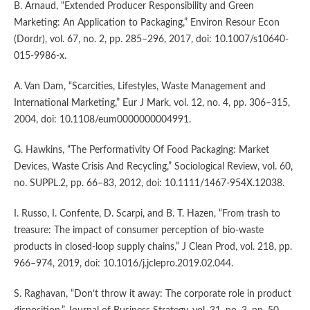
B. Arnaud, “Extended Producer Responsibility and Green
Marketing: An Application to Packaging,” Environ Resour Econ
(Dordr), vol. 67, no. 2, pp. 285–296, 2017, doi: 10.1007/s10640-
015-9986-x.
A. Van Dam, “Scarcities, Lifestyles, Waste Management and
International Marketing,” Eur J Mark, vol. 12, no. 4, pp. 306–315,
2004, doi: 10.1108/eum0000000004991.
G. Hawkins, “The Performativity Of Food Packaging: Market
Devices, Waste Crisis And Recycling,” Sociological Review, vol. 60,
no. SUPPL.2, pp. 66–83, 2012, doi: 10.1111/1467-954X.12038.
I. Russo, I. Confente, D. Scarpi, and B. T. Hazen, “From trash to
treasure: The impact of consumer perception of bio-waste
products in closed-loop supply chains,” J Clean Prod, vol. 218, pp.
966–974, 2019, doi: 10.1016/j.jclepro.2019.02.044.
S. Raghavan, “Don’t throw it away: The corporate role in product