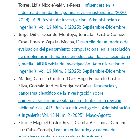
Torres, Lidia Nicole Valdivia-Pérez ,
Influencers en la
industria de moda de lujo: una revisión sistemática (2020-
2024)
,
AiBi Revista de Investigación, Administración e
Ingeniería: Vol. 13 Núm. 3 (2025): Septiembre-Diciembre
Jorge Didier Obando-Montoya, Johnatan Castro-Gómez,
Cesar Ernesto Zapata- Molina,
Desarrollo de un modelo de
evaluación del pensamiento computacional en la resolución
de problemas matemáticos en educación básica secundaria
y media
,
AiBi Revista de Investigación, Administración e
Ingeniería: Vol. 13 Núm. 3 (2025): Septiembre-Diciembre
Marling Carolina Cordero-Díaz, Hugo Fernando Castro-
Silva, Gonzalo Andrés Rodríguez-Cañas,
Tendencias y
panorama científico de la investigación sobre
comercialización universitaria de patentes: una revisión
bibliométrica
,
AiBi Revista de Investigación, Administración
e Ingeniería: Vol. 13 Núm. 2 (2025): Mayo-Agosto
Elianne Magdiel Castro-Rejas, Claudia A. Chanca, Carmen
Luz Cuba-Cornejo,
Lean manufacturing y cadena de