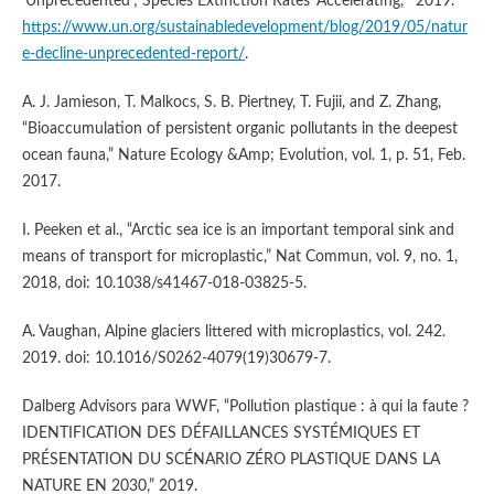
‘Unprecedented’; Species Extinction Rates ‘Accelerating,’” 2019.
https://www.un.org/sustainabledevelopment/blog/2019/05/natur
e-decline-unprecedented-report/
.
A. J. Jamieson, T. Malkocs, S. B. Piertney, T. Fujii, and Z. Zhang,
“Bioaccumulation of persistent organic pollutants in the deepest
ocean fauna,” Nature Ecology &Amp; Evolution, vol. 1, p. 51, Feb.
2017.
I. Peeken et al., “Arctic sea ice is an important temporal sink and
means of transport for microplastic,” Nat Commun, vol. 9, no. 1,
2018, doi: 10.1038/s41467-018-03825-5.
A. Vaughan, Alpine glaciers littered with microplastics, vol. 242.
2019. doi: 10.1016/S0262-4079(19)30679-7.
Dalberg Advisors para WWF, “Pollution plastique : à qui la faute ?
IDENTIFICATION DES DÉFAILLANCES SYSTÉMIQUES ET
PRÉSENTATION DU SCÉNARIO ZÉRO PLASTIQUE DANS LA
NATURE EN 2030,” 2019.