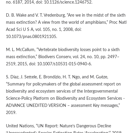
no. 6187, 2014, doi: 10.1126/science.1246752.
D. B. Wake and V. T. Vredenburg, “Are we in the midst of the sixth
mass extinction? A view from the world of amphibians,” Proc Natl
Acad Sci U S A, vol. 105, no. 1, 2008, doi:
10.1073/pnas.0801921105.
M. L. McCallum, “Vertebrate biodiversity losses point to a sixth
mass extinction,” Biodivers Conserv, vol. 24, no. 10, pp. 2497–
2519, 2015, doi: 10.1007/s10531-015-0940-6.
S. Díaz, J. Settele, E. Brondízio, H. T. Ngo, and M. Guèze,
“Summary for policymakers of the global assessment report on
biodiversity and ecosystem services of the Intergovernmental
Science-Policy Platform on Biodiversity and Ecosystem Services -
ADVANCE UNEDITED VERSION – assessment Key messages,”
2019.
United Nations, “UN Report: Nature’s Dangerous Decline