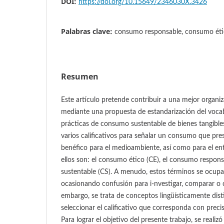
DOI:
https://doi.org/10.15649/2346030X.3426
Palabras clave:
consumo responsable, consumo éti
Resumen
Este artículo pretende contribuir a una mejor organi
mediante una propuesta de estandarización del vocabu
prácticas de consumo sustentable de bienes tangibles
varios calificativos para señalar un consumo que pres
benéfico para el medioambiente, así como para el ent
ellos son: el consumo ético (CE), el consumo respons
sustentable (CS). A menudo, estos términos se ocupa
ocasionando confusión para i-nvestigar, comparar o c
embargo, se trata de conceptos lingüísticamente disti
seleccionar el calificativo que corresponda con precis
Para lograr el objetivo del presente trabajo, se realizó