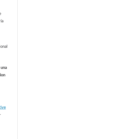
e
ía
ional
o una
ion
tive
.