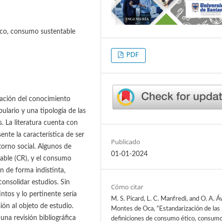
co, consumo sustentable
PDF
zación del conocimiento
lario y una tipología de las
. La literatura cuenta con
ente la característica de ser
Publicado
orno social. Algunos de
01-01-2024
able (CR), y el consumo
n de forma indistinta,
onsolidar estudios. Sin
Cómo citar
ntos y lo pertinente sería
M. S. Picard, L. C. Manfredi, and O. A. Áv
ión al objeto de estudio.
Montes de Oca, “Estandarización de las
 una revisión bibliográfica
definiciones de consumo ético, consum