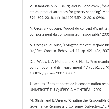
V. Hasanzade, V.-S. Osburg, and W. Toporowski, “Sele
ethical product attributes for grocery shopping,” Manag
591–609, 2018, doi: 10.1108/MD-12-2016-0946.
N. Ozcaglar-Toulouse, “Apport du concept d’identité
comportement du consommateur responsable,” 2005
N. Ozcaglar-Toulouse, “Living for ‘ethics’’: Responsi
life,” Res. Consum. Behav., vol. 11, pp. 421–436, 200
D. J. Webb, L. A. Mohr, and K. E. Harris, “A re-examin
consumption and its measurement ☆,” vol. 61, pp. 9
10.1016/j.jbusres.2007.05.007.
J. Jacques, “Sens et portée de la consommation respo
UNIVERSITÉ DU QUÉBEC À MONTRÉAL, 2009.
M. Giesler and E. Veresiu, “Creating the Responsible
Governance Regimes and Consumer Subjectivity,” J. Co