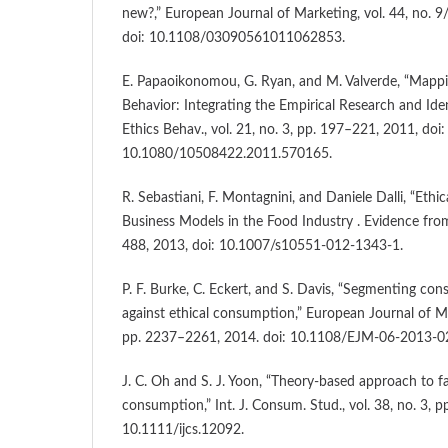
new?,” European Journal of Marketing, vol. 44, no. 
doi: 10.1108/03090561011062853.
E. Papaoikonomou, G. Ryan, and M. Valverde, “Mapp
Behavior: Integrating the Empirical Research and Iden
Ethics Behav., vol. 21, no. 3, pp. 197–221, 2011, doi:
10.1080/10508422.2011.570165.
R. Sebastiani, F. Montagnini, and Daniele Dalli, “Et
Business Models in the Food Industry . Evidence from
488, 2013, doi: 10.1007/s10551-012-1343-1.
P. F. Burke, C. Eckert, and S. Davis, “Segmenting co
against ethical consumption,” European Journal of Ma
pp. 2237–2261, 2014. doi: 10.1108/EJM-06-2013-0
J. C. Oh and S. J. Yoon, “Theory-based approach to fa
consumption,” Int. J. Consum. Stud., vol. 38, no. 3, 
10.1111/ijcs.12092.