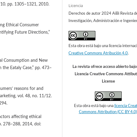
9/10. pp. 1305–1321, 2010.
Licencia
Derechos de autor 2024 AiBi Revista d
Investigación, Administración e Ingenier
ing Ethical Consumer
tifying Future Directions,”
Esta obra está bajo una licencia internac
Creative Commons Atribución 4.0
.
hical Consumption and New
La revista ofrece acceso abierto baj
 the Eataly Case,” pp. 473–
Licencia Creative Commons Attibut
License
nsumers’ reasons for and
rketing, vol. 48, no. 11/12.
294.
Esta obra está bajo una
licencia Crea
Commons Attribution (CC BY 4.0)
ctors affecting ethical
pp. 278–288, 2014, doi: