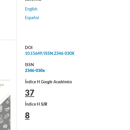
English
Español
DOI
10.15649/ISSN.2346-030X
ISSN
2346-030x
Índice H
Google Académico
37
Índice H
SJR
8