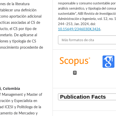
responsable y consumo sustentable por
nes de la literatura
análisis semántico, y tipología del cons
tablecer una definición
sustentable”,
AiBi Revista de Investigació
 como aportación adicional
Administración e Ingeniería
, vol. 12, no. 1
ácticas asociadas al CS de
244–253, Jan. 2024, doi:
ducto, el CS por tipo de
10.15649/2346030X.3426
.
netario. De aplicarse al
Más formatos de cita
iones y tipología de CS
 conocimiento procedente de
0
li, Colombia
f Management y Master of
ración y Especialista en
d ICESI y Politóloga de la
artamento de Mercadeo y