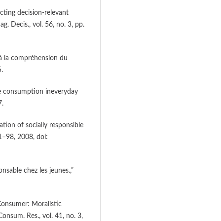
cting decision-relevant
. Decis., vol. 56, no. 3, pp.
 à la compréhension du
.
ble consumption ineveryday
7.
ation of socially responsible
1–98, 2008, doi:
nsable chez les jeunes.,”
 Consumer: Moralistic
nsum. Res., vol. 41, no. 3,