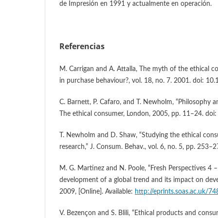
de Impresión en 1991 y actualmente en operación.
Referencias
M. Carrigan and A. Attalla, The myth of the ethical 
in purchase behaviour?, vol. 18, no. 7. 2001. doi:
C. Barnett, P. Cafaro, and T. Newholm, “Philosophy a
The ethical consumer, London, 2005, pp. 11–24. do
T. Newholm and D. Shaw, “Studying the ethical cons
research,” J. Consum. Behav., vol. 6, no. 5, pp. 253–
M. G. Martinez and N. Poole, “Fresh Perspectives 4 
development of a global trend and its impact on de
2009, [Online]. Available:
http://eprints.soas.ac.uk/74
V. Bezençon and S. Blili, “Ethical products and cons