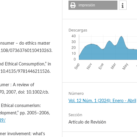
impresión
Descargas
consumer – do ethics matter
 10.1108/07363760110410263.
nd Ethical Consumption,” in
i: 10.4135/9781446211526.
umer : A review of
270, 2007, doi: 10.1002/cb.
Número
Vol. 12 Núm. 1 (2024): Enero - Abril
– Ethical consumerism:
velopment,” pp. 2005–2006,
Sección
89/
Artículo de Revisión
umer involvement: what’s