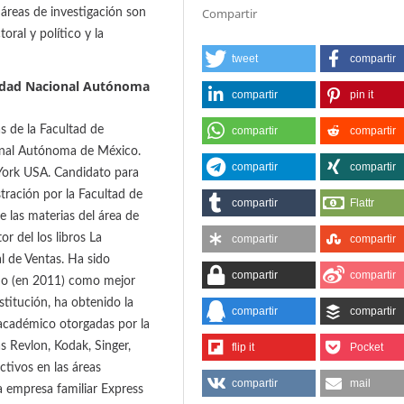
Compartir
 áreas de investigación son
oral y político y la
tweet
compartir
sidad Nacional Autónoma
compartir
pin it
s de la Facultad de
compartir
compartir
onal Autónoma de México.
compartir
compartir
York USA. Candidato para
tración por la Facultad de
compartir
Flattr
 las materias del área de
r del los libros La
compartir
compartir
l de Ventas. Ha sido
compartir
compartir
ido (en 2011) como mejor
titución, ha obtenido la
compartir
compartir
o académico otorgadas por la
s Revlon, Kodak, Singer,
flip it
Pocket
tivos en las áreas
compartir
mail
a empresa familiar Express