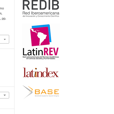
umo
n,
, pp.