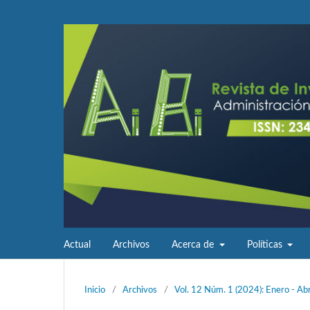
Actual
Archivos
Acerca de
Políticas
Inicio
/
Archivos
/
Vol. 12 Núm. 1 (2024): Enero - Abr