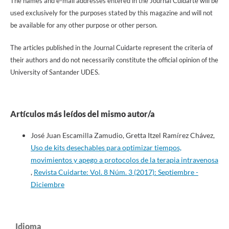
The names and e-mail addresses entered in the Journal Cuidarte will be
used exclusively for the purposes stated by this magazine and will not
be available for any other purpose or other person.
The articles published in the Journal Cuidarte represent the criteria of
their authors and do not necessarily constitute the official opinion of the
University of Santander UDES.
Artículos más leídos del mismo autor/a
José Juan Escamilla Zamudio, Gretta Itzel Ramírez Chávez,
Uso de kits desechables para optimizar tiempos,
movimientos y apego a protocolos de la terapia intravenosa
,
Revista Cuidarte: Vol. 8 Núm. 3 (2017): Septiembre -
Diciembre
Idioma