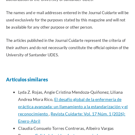
The names and e-mail addresses entered in the Journal Cuidarte will be
used exclusively for the purposes stated by this magazine and will not
be available for any other purpose or other person.
The articles published in the Journal Cuidarte represent the criteria of
their authors and do not necessarily constitute the official opinion of the
University of Santander UDES.
Artículos similares
Lyda Z. Rojas, Angie Cristina Mendoza-Quiñonez, Liliana
Andrea Mora Rico,
El desafío global de la enfermería de
práctica avanzada: un llamamiento a la estandarización y el
reconocimiento
,
Revista Cuidarte: Vol. 17 Núm. 1 (2026):
Enero-Abril
Claudia Consuelo Torres Contreras, Albeiro Vargas