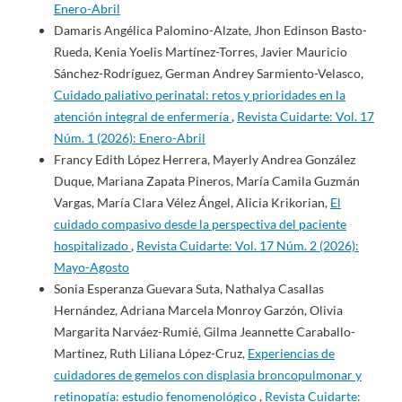
Enero-Abril
Damaris Angélica Palomino-Alzate, Jhon Edinson Basto-
Rueda, Kenia Yoelis Martínez-Torres, Javier Mauricio
Sánchez-Rodríguez, German Andrey Sarmiento-Velasco,
Cuidado paliativo perinatal: retos y prioridades en la
atención integral de enfermería
,
Revista Cuidarte: Vol. 17
Núm. 1 (2026): Enero-Abril
Francy Edith López Herrera, Mayerly Andrea González
Duque, Mariana Zapata Pineros, María Camila Guzmán
Vargas, María Clara Vélez Ángel, Alicia Krikorian,
El
cuidado compasivo desde la perspectiva del paciente
hospitalizado
,
Revista Cuidarte: Vol. 17 Núm. 2 (2026):
Mayo-Agosto
Sonia Esperanza Guevara Suta, Nathalya Casallas
Hernández, Adriana Marcela Monroy Garzón, Olivia
Margarita Narváez-Rumié, Gilma Jeannette Caraballo-
Martinez, Ruth Liliana López-Cruz,
Experiencias de
cuidadores de gemelos con displasia broncopulmonar y
retinopatía: estudio fenomenológico
,
Revista Cuidarte: