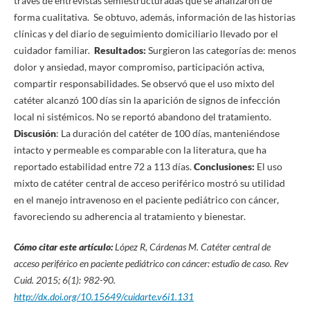
través de entrevistas semiestructuradas que se analizaron de
forma cualitativa. Se obtuvo, además, información de las historias
clínicas y del diario de seguimiento domiciliario llevado por el
cuidador familiar.
Resultados:
Surgieron las categorías de: menos
dolor y ansiedad, mayor compromiso, participación activa,
compartir responsabilidades. Se observó que el uso mixto del
catéter alcanzó 100 días sin la aparición de signos de infección
local ni sistémicos. No se reportó abandono del tratamiento.
Discusión
: La duración del catéter de 100 días, manteniéndose
intacto y permeable es comparable con la literatura, que ha
reportado estabilidad entre 72 a 113 días.
Conclusiones:
El uso
mixto de catéter central de acceso periférico mostró su utilidad
en el manejo intravenoso en el paciente pediátrico con cáncer,
favoreciendo su adherencia al tratamiento y bienestar.
Cómo citar este artículo:
López R, Cárdenas M
.
Catéter central de
acceso periférico en paciente pediátrico con cáncer: estudio de caso.
Rev
Cuid. 2015; 6(1): 982-90.
http://dx.doi.org/10.15649/cuidarte.v6i1.131