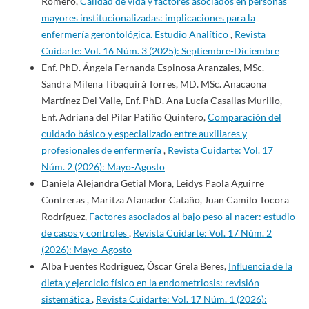
Romero,
Calidad de vida y factores asociados en personas
mayores institucionalizadas: implicaciones para la
enfermería gerontológica. Estudio Analítico
,
Revista
Cuidarte: Vol. 16 Núm. 3 (2025): Septiembre-Diciembre
Enf. PhD. Ángela Fernanda Espinosa Aranzales, MSc.
Sandra Milena Tibaquirá Torres, MD. MSc. Anacaona
Martínez Del Valle, Enf. PhD. Ana Lucía Casallas Murillo,
Enf. Adriana del Pilar Patiño Quintero,
Comparación del
cuidado básico y especializado entre auxiliares y
profesionales de enfermería
,
Revista Cuidarte: Vol. 17
Núm. 2 (2026): Mayo-Agosto
Daniela Alejandra Getial Mora, Leidys Paola Aguirre
Contreras , Maritza Afanador Cataño, Juan Camilo Tocora
Rodríguez,
Factores asociados al bajo peso al nacer: estudio
de casos y controles
,
Revista Cuidarte: Vol. 17 Núm. 2
(2026): Mayo-Agosto
Alba Fuentes Rodríguez, Óscar Grela Beres,
Influencia de la
dieta y ejercicio físico en la endometriosis: revisión
sistemática
,
Revista Cuidarte: Vol. 17 Núm. 1 (2026):