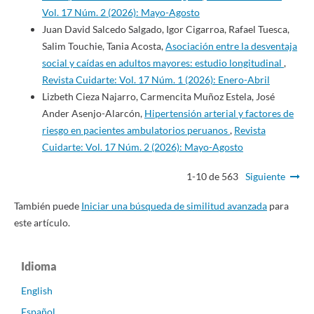
Vol. 17 Núm. 2 (2026): Mayo-Agosto
Juan David Salcedo Salgado, Igor Cigarroa, Rafael Tuesca,
Salim Touchie, Tania Acosta,
Asociación entre la desventaja
social y caídas en adultos mayores: estudio longitudinal
,
Revista Cuidarte: Vol. 17 Núm. 1 (2026): Enero-Abril
Lizbeth Cieza Najarro, Carmencita Muñoz Estela, José
Ander Asenjo-Alarcón,
Hipertensión arterial y factores de
riesgo en pacientes ambulatorios peruanos
,
Revista
Cuidarte: Vol. 17 Núm. 2 (2026): Mayo-Agosto
1-10 de 563
Siguiente
También puede
Iniciar una búsqueda de similitud avanzada
para
este artículo.
Idioma
English
Español