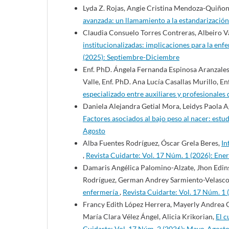
Lyda Z. Rojas, Angie Cristina Mendoza-Quiñon
avanzada: un llamamiento a la estandarizació
Claudia Consuelo Torres Contreras, Albeiro 
institucionalizadas: implicaciones para la enf
(2025): Septiembre-Diciembre
Enf. PhD. Ángela Fernanda Espinosa Aranzale
Valle, Enf. PhD. Ana Lucía Casallas Murillo, En
especializado entre auxiliares y profesionales
Daniela Alejandra Getial Mora, Leidys Paola 
Factores asociados al bajo peso al nacer: estu
Agosto
Alba Fuentes Rodríguez, Óscar Grela Beres,
In
,
Revista Cuidarte: Vol. 17 Núm. 1 (2026): Ene
Damaris Angélica Palomino-Alzate, Jhon Edins
Rodríguez, German Andrey Sarmiento-Velasc
enfermería
,
Revista Cuidarte: Vol. 17 Núm. 1 
Francy Edith López Herrera, Mayerly Andrea 
María Clara Vélez Ángel, Alicia Krikorian,
El c
Cuidarte: Vol. 17 Núm. 2 (2026): Mayo-Agost