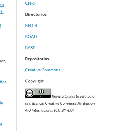
CNKI
ica
il
Directorios
REDIB
3
ROAD
l
BASE
Repositorios
uez,
Creative Commons
Copyright
tica
Revista Cuidarte está bajo
de
una licencia Creative Commons Atribución
4.0 Internacional (CC BY 4.0).
ta