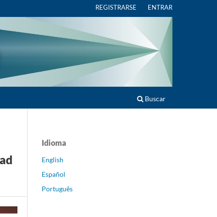
REGISTRARSE
ENTRAR
Buscar
Idioma
dad
English
Español
Português