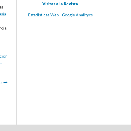
Visitas a la Revista
ez-
asia
Estadisticas Web - Google Analitycs
cia,
ación
-
e