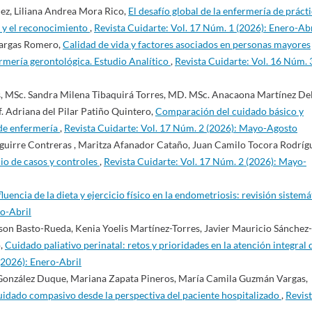
ez, Liliana Andrea Mora Rico,
El desafío global de la enfermería de práct
n y el reconocimiento
,
Revista Cuidarte: Vol. 17 Núm. 1 (2026): Enero-Abr
Vargas Romero,
Calidad de vida y factores asociados en personas mayores
ermería gerontológica. Estudio Analítico
,
Revista Cuidarte: Vol. 16 Núm. 
s, MSc. Sandra Milena Tibaquirá Torres, MD. MSc. Anacaona Martínez De
f. Adriana del Pilar Patiño Quintero,
Comparación del cuidado básico y
 de enfermería
,
Revista Cuidarte: Vol. 17 Núm. 2 (2026): Mayo-Agosto
Aguirre Contreras , Maritza Afanador Cataño, Juan Camilo Tocora Rodríg
dio de casos y controles
,
Revista Cuidarte: Vol. 17 Núm. 2 (2026): Mayo-
fluencia de la dieta y ejercicio físico en la endometriosis: revisión sistemá
ro-Abril
on Basto-Rueda, Kenia Yoelis Martínez-Torres, Javier Mauricio Sánchez-
o,
Cuidado paliativo perinatal: retos y prioridades en la atención integral 
(2026): Enero-Abril
González Duque, Mariana Zapata Pineros, María Camila Guzmán Vargas,
uidado compasivo desde la perspectiva del paciente hospitalizado
,
Revis
o