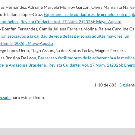
llas Hernández, Adriana Marcela Monroy Garzón, Olivia Margarita Narvá
uth Liliana López-Cruz,
Experiencias de cuidadores de gemelos con displ
menológico
,
Revista Cuidarte: Vol. 17 Núm. 2 (2026): Mayo-Agosto
o Bomfim Fernandes, Camila Juliana Ferreira Molina, Raiane Caroline Gar
ión asociados a la calidad de vida de las personas adultas mayores: un
7 Núm. 2 (2026): Mayo-Agosto
ego Lopes Ueno, Tiago Assunção dos Santos Farias, Wagner Ferreira
isa Brosina De Leon,
Barreras y facilitadores de la adherencia a la medic
 de la Amazonía Brasileña
,
Revista Cuidarte: Vol. 17 Núm. 1 (2026): Enero
1-10 de 683
Siguient
anzada
para este artículo.