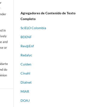
or
r
Agregadores de Contenido de Texto
ander
Completo
S
ciELO Colombia
d in
sively
BDENF
ne and
Rev@Enf
ose or
Redalyc
idarte
Cuiden
and do
Cinahl
pinion
Dialnet
MIAR
DOAJ