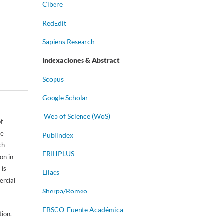
Cibere
RedEdit
Sapiens Research
Indexaciones & Abstract
e
Scopus
Google Scholar
Web of Science (WoS)
of
ve
Publindex
ch
ERIHPLUS
on in
 is
Lilacs
ercial
Sherpa/Romeo
EBSCO-Fuente Académica
tion,