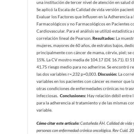
una institución de tercer nivel de atención en salu
Se aplicó la Escala de Calidad de vida versión pacien
Evaluar los Factores que Influyen en la Adherencia a
Farmacológicos y no Farmacológicos en Pacientes c
Cardiovascular. Para el análisis se utilizó estadística
correlación lineal de Pearson.
Resultados:
La muestr
mujeres, mayores de 60 años, de estratos bajos, dedic
principalmente con cáncer de mama, cérvix, piel; se 
15%. La CV mostro media de 104.17 (DE 16.71). El 51
41.75 riesgo medio para no adherirse. Se encontró re
las dos variables r=,232 p=0,003.
Discusión:
La corre
variables en los pacientes con cáncer es menor que la
otras condiciones de enfermedades crónicas no trasm
infecciosas.
Conclusiones:
Hay relación débil entre 
para la adherencia al tratamiento y de las mismas co
variable.
Cómo citar este artículo:
Castañeda ÁH.
Calidad de vida 
personas con enfermedad crónica oncológica.
Rev Cuid. 20