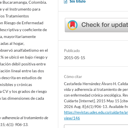
Sin título
d de Bucaramanga, Colombia.
te y el Instrumento para
 los Tratamientos
on Riesgo de Enfermedad
 descriptiva y coeficiente de
a, mayoritariamente
adas al hogar,
observó analfabetismo en el
Publicado
% se ubicó en bajo riesgo y
2015-05-15
lación débil positiva entre
lación lineal entre las dos
Cómo citar
 descrita en estudios de
Castañeda Hernández Álvaro H. Calida
isibles y crónicas
vida y adherencia al tratamiento de pe
la CV y los grados de riesgo
con enfermedad crónica oncológica. Re
n las dimensiones de cada
Cuidarte [Internet]. 2015 May 15 [cite
2026 Aug. 8];6(1):906-13. Available f
https://revistas.udes.edu.co/cuidarte/ar
y adherencia al tratamiento de
view/146
15; 6(1): 906-13.