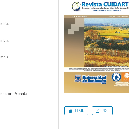
ombia.
ombia.
ombia.
ención Prenatal,
HTML
PDF