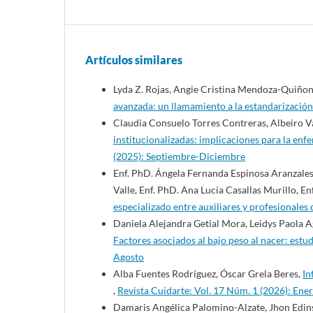
Artículos similares
Lyda Z. Rojas, Angie Cristina Mendoza-Quiñon
avanzada: un llamamiento a la estandarizació
Claudia Consuelo Torres Contreras, Albeiro 
institucionalizadas: implicaciones para la enf
(2025): Septiembre-Diciembre
Enf. PhD. Ángela Fernanda Espinosa Aranzale
Valle, Enf. PhD. Ana Lucía Casallas Murillo, En
especializado entre auxiliares y profesionales
Daniela Alejandra Getial Mora, Leidys Paola 
Factores asociados al bajo peso al nacer: estu
Agosto
Alba Fuentes Rodríguez, Óscar Grela Beres,
In
,
Revista Cuidarte: Vol. 17 Núm. 1 (2026): Ene
Damaris Angélica Palomino-Alzate, Jhon Edins