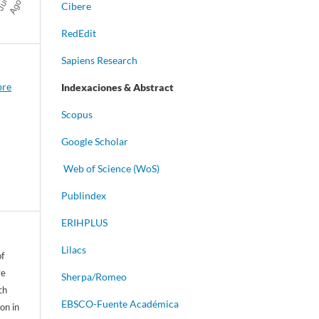
Cibere
RedEdit
Sapiens Research
bre
Indexaciones & Abstract
Scopus
Google Scholar
Web of Science (WoS)
Publindex
ERIHPLUS
Lilacs
of
ve
Sherpa/Romeo
ch
EBSCO-Fuente Académica
on in