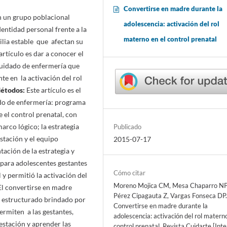
Convertirse en madre durante la
n un grupo poblacional
adolescencia: activación del rol
dentidad personal frente a la
materno en el control prenatal
lia estable que afectan su
 artículo es dar a conocer el
 cuidado de enfermería que
te en la activación del rol
Métodos:
Este artículo es el
ado de enfermería: programa
e el control prenatal, con
arco lógico; la estrategia
Publicado
stación y el equipo
2015-07-17
ación de la estrategia y
 para adolescentes gestantes
Cómo citar
y permitió la activación del
Moreno Mojica CM, Mesa Chaparro NP
El convertirse en madre
Pérez Cipagauta Z, Vargas Fonseca DP
do estructurado brindado por
Convertirse en madre durante la
ermiten a las gestantes,
adolescencia: activación del rol materno
estación y aprender las
control prenatal. Revista Cuidarte [Inte