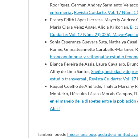
Rodríguez, German Andrey Sarmiento-Velasc
enfermería
,
Revista Cuidarte: Vol. 17 Núm. 1 
Francy Edith López Herrera, Mayerly Andrea 
María Clara Vélez Ángel, Alicia Krikorian,
El c
Cuidarte: Vol. 17 Núm. 2 (2026): Mayo-Agost
Sonia Esperanza Guevara Suta, Nathalya Casa
Rumié, Gilma Jeannette Caraballo-Martinez, R
broncopulmonar y retinopatía: estudio feno
Bianca Pereira de Assis, Laura Cavalaro, Brun
Aliny de Lima Santos,
Sueño, ansiedad y depres
estudio transversal
,
Revista Cuidarte: Vol. 1
Raquel Coelho de Andrade, Thalyta Mariany R
Monteiro, Hércules Lázaro Morais Campos, El
en el manejo de la diabetes entre la población
Abril
También puede
Iniciar una búsqueda de similitud av