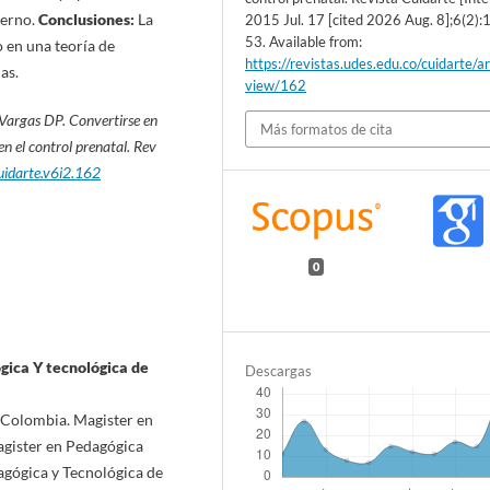
terno.
Conclusiones:
La
2015 Jul. 17 [cited 2026 Aug. 8];6(2)
53. Available from:
o en una teoría de
https://revistas.udes.edu.co/cuidarte/ar
as.
view/162
 Vargas DP
.
Convertirse en
Más formatos de cita
en el control prenatal.
Rev
uidarte.v6i2.162
0
gica Y tecnológica de
Descargas
 Colombia. Magister en
agister en Pedagógica
gógica y Tecnológica de