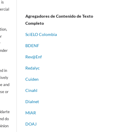
 is
ercial
Agregadores de Contenido de Texto
Completo
tion,
S
ciELO Colombia
or
r
BDENF
ander
Rev@Enf
Redalyc
d in
sively
Cuiden
ne and
Cinahl
ose or
Dialnet
idarte
MIAR
and do
DOAJ
pinion