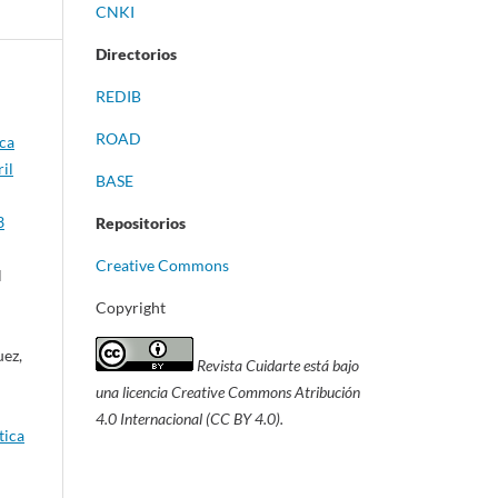
CNKI
Directorios
REDIB
ROAD
ica
il
BASE
3
Repositorios
Creative Commons
l
Copyright
uez,
Revista Cuidarte está bajo
una licencia Creative Commons Atribución
4.0 Internacional (CC BY 4.0).
tica