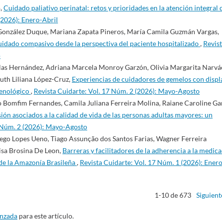
o,
Cuidado paliativo perinatal: retos y prioridades en la atención integral 
(2026): Enero-Abril
González Duque, Mariana Zapata Pineros, María Camila Guzmán Vargas,
uidado compasivo desde la perspectiva del paciente hospitalizado
,
Revis
o
llas Hernández, Adriana Marcela Monroy Garzón, Olivia Margarita Narvá
uth Liliana López-Cruz,
Experiencias de cuidadores de gemelos con displ
menológico
,
Revista Cuidarte: Vol. 17 Núm. 2 (2026): Mayo-Agosto
o Bomfim Fernandes, Camila Juliana Ferreira Molina, Raiane Caroline Gar
ión asociados a la calidad de vida de las personas adultas mayores: un
7 Núm. 2 (2026): Mayo-Agosto
ego Lopes Ueno, Tiago Assunção dos Santos Farias, Wagner Ferreira
isa Brosina De Leon,
Barreras y facilitadores de la adherencia a la medic
 de la Amazonía Brasileña
,
Revista Cuidarte: Vol. 17 Núm. 1 (2026): Enero
1-10 de 673
Siguient
anzada
para este artículo.