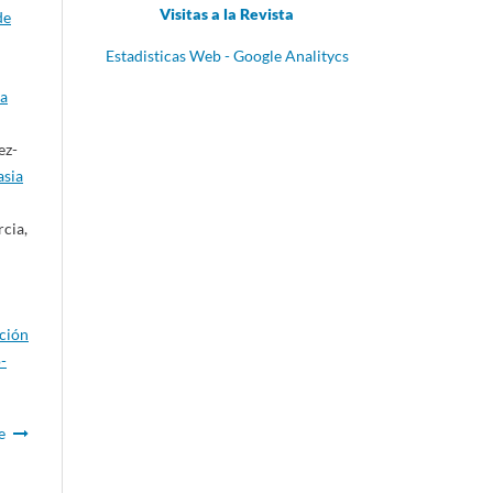
Visitas a la Revista
de
Estadisticas Web - Google Analitycs
ta
ez-
asia
cia,
ación
-
e