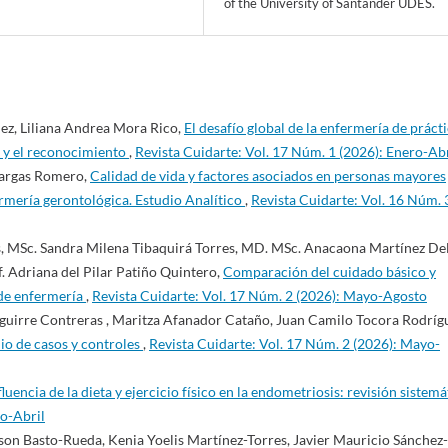
of the University of Santander UDES.
ez, Liliana Andrea Mora Rico,
El desafío global de la enfermería de práct
n y el reconocimiento
,
Revista Cuidarte: Vol. 17 Núm. 1 (2026): Enero-Abr
Vargas Romero,
Calidad de vida y factores asociados en personas mayores
ermería gerontológica. Estudio Analítico
,
Revista Cuidarte: Vol. 16 Núm. 
s, MSc. Sandra Milena Tibaquirá Torres, MD. MSc. Anacaona Martínez De
f. Adriana del Pilar Patiño Quintero,
Comparación del cuidado básico y
 de enfermería
,
Revista Cuidarte: Vol. 17 Núm. 2 (2026): Mayo-Agosto
Aguirre Contreras , Maritza Afanador Cataño, Juan Camilo Tocora Rodríg
dio de casos y controles
,
Revista Cuidarte: Vol. 17 Núm. 2 (2026): Mayo-
fluencia de la dieta y ejercicio físico en la endometriosis: revisión sistemá
ro-Abril
on Basto-Rueda, Kenia Yoelis Martínez-Torres, Javier Mauricio Sánchez-