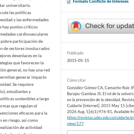
Formato Conflicto de Intereses
ar universitario.
cute las políticas
besidad y las enfermedades
 hay puntos críticos
ermedades cardiovasculares
 pobre participación de
n de sectores involucrados
Publicado
mejores desenlaces en la
2015-05-15
ategias que favorecen la
ción general, no hay una red
 permitan generar impacto
Cómo citar
sidad. Se requiere
González-Gómez CA, Camacho-Ruiz JF
io), estudiantes y
Barajas-Gamboa JS. El rol de la univer
líticas sostenibles a largo
en la prevención de la obesidad. Revist
normas que regulan el
Cuidarte [Internet]. 2015 May 15 [cite
2026 Aug. 5];6(1):976-81. Available f
venciones eficaces para la
https://revistas.udes.edu.co/cuidarte/ar
s en riesgo, así como
view/177
ealización de actividad