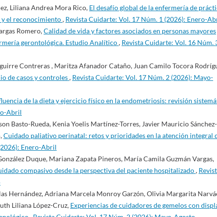
ez, Liliana Andrea Mora Rico,
El desafío global de la enfermería de práct
n y el reconocimiento
,
Revista Cuidarte: Vol. 17 Núm. 1 (2026): Enero-Abr
Vargas Romero,
Calidad de vida y factores asociados en personas mayores
ermería gerontológica. Estudio Analítico
,
Revista Cuidarte: Vol. 16 Núm. 
Aguirre Contreras , Maritza Afanador Cataño, Juan Camilo Tocora Rodríg
dio de casos y controles
,
Revista Cuidarte: Vol. 17 Núm. 2 (2026): Mayo-
fluencia de la dieta y ejercicio físico en la endometriosis: revisión sistemá
ro-Abril
on Basto-Rueda, Kenia Yoelis Martínez-Torres, Javier Mauricio Sánchez-
o,
Cuidado paliativo perinatal: retos y prioridades en la atención integral 
(2026): Enero-Abril
González Duque, Mariana Zapata Pineros, María Camila Guzmán Vargas,
uidado compasivo desde la perspectiva del paciente hospitalizado
,
Revis
o
llas Hernández, Adriana Marcela Monroy Garzón, Olivia Margarita Narvá
uth Liliana López-Cruz,
Experiencias de cuidadores de gemelos con displ
menológico
,
Revista Cuidarte: Vol. 17 Núm. 2 (2026): Mayo-Agosto