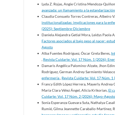
Lyda Z. Rojas, Angie Cristina Mendoza-Quiñon
avanzada: un llamamiento a la estandarizació
Claudia Consuelo Torres Contreras, Albeiro 
institucionalizadas: implicaciones para la enf
(2025): Septiembre-Diciembre
Daniela Alejandra Getial Mora, Leidys Paola 
Factores asociados al bajo peso al nacer: estu
Agosto
Alba Fuentes Rodríguez, Óscar Grela Beres,
In
,
Revista Cuidarte: Vol. 17 Núm. 1 (2026): Ene
Damaris Angélica Palomino-Alzate, Jhon Edins
Rodríguez, German Andrey Sarmiento-Velasc
enfermería
,
Revista Cuidarte: Vol. 17 Núm. 1 
Francy Edith López Herrera, Mayerly Andrea 
María Clara Vélez Ángel, Alicia Krikorian,
El c
Cuidarte: Vol. 17 Núm. 2 (2026): Mayo-Agost
Sonia Esperanza Guevara Suta, Nathalya Casa
Rumié, Gilma Jeannette Caraballo-Martinez, R
broncopulmonar y retinopatía: estudio feno