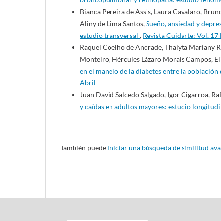
Bianca Pereira de Assis, Laura Cavalaro, Brun
Aliny de Lima Santos,
Sueño, ansiedad y depres
estudio transversal
,
Revista Cuidarte: Vol. 1
Raquel Coelho de Andrade, Thalyta Mariany R
Monteiro, Hércules Lázaro Morais Campos, El
en el manejo de la diabetes entre la población
Abril
Juan David Salcedo Salgado, Igor Cigarroa, Raf
y caídas en adultos mayores: estudio longitud
También puede
Iniciar una búsqueda de similitud av