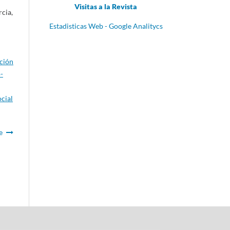
Visitas a la Revista
cia,
Estadisticas Web - Google Analitycs
ación
-
ocial
e