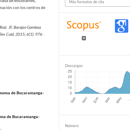
ulada de estudiantes,
Más formatos de cita
inación con los centros de
uiz JF,
Barajas-Gamboa
Rev Cuid. 201
5
;
6(1):
976
-
0
Descargas
tónoma de Bucaramanga-
oma de Bucaramanga-
Número