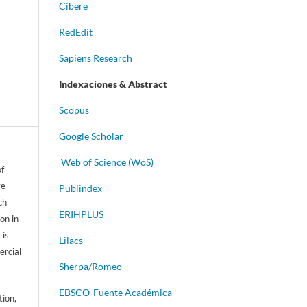
Cibere
RedEdit
Sapiens Research
Indexaciones & Abstract
Scopus
Google Scholar
Web of Science (WoS)
of
ve
Publindex
ch
ERIHPLUS
on in
 is
Lilacs
ercial
Sherpa/Romeo
EBSCO-Fuente Académica
tion,