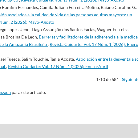
o Bomfim Fernandes, Camila Juliana Ferreira Molina, Raiane Caroline Gar
ión asociados a la calidad de vida de las personas adultas mayores: un
7 Núm. 2 (2026): Mayo-Agosto
ego Lopes Ueno, Tiago Assunção dos Santos Farias, Wagner Ferreira
isa Brosina De Leon,
Barreras y facilitadores de la adherencia a la medic
 de la Amazonía Brasileña
,
Revista Cuidarte: Vol. 17 Núm. 1 (2026): Enero
ael Tuesca, Salim Touchie, Tania Acosta,
Asociación entre la desventaja s
inal
,
Revista Cuidarte: Vol. 17 Núm. 1 (2026): Enero-Abril
1-10 de 681
Siguient
anzada
para este artículo.