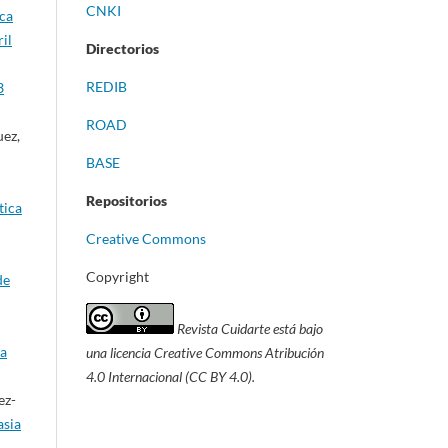
CNKI
ica
il
Directorios
REDIB
3
ROAD
uez,
BASE
Repositorios
tica
Creative Commons
Copyright
de
Revista Cuidarte está bajo
ta
una licencia Creative Commons Atribución
4.0 Internacional (CC BY 4.0).
ez-
asia