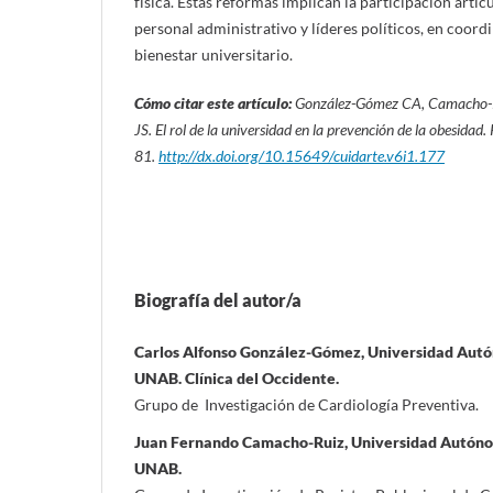
física. Estas reformas implican la participación artic
personal administrativo y líderes políticos, en coord
bienestar universitario.
Cómo citar este artículo:
González-Gómez CA,
Camacho-R
JS.
El rol de la universidad en la prevención de la obesidad.
81
.
http://dx.doi.org/10.15649/cuidarte.v6i1.177
Biografía del autor/a
Carlos Alfonso González-Gómez, Universidad Au
UNAB. Clínica del Occidente.
Grupo de Investigación de Cardiología Preventiva.
Juan Fernando Camacho-Ruiz, Universidad Autón
UNAB.