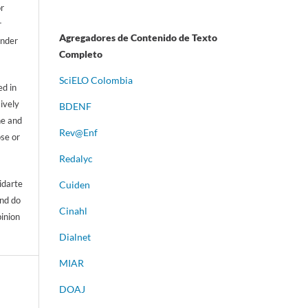
or
r
Agregadores de Contenido de Texto
ander
Completo
S
ciELO Colombia
d in
sively
BDENF
ne and
Rev@Enf
ose or
Redalyc
idarte
Cuiden
and do
Cinahl
pinion
Dialnet
MIAR
DOAJ